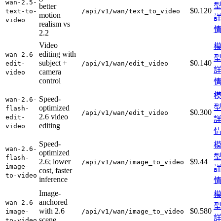
wan-2.5-
better
$0.120
text-to-
/api/v1/wan/text_to_video
motion
video
realism vs
2.2
Video
editing with
wan-2.6-
subject +
$0.140
edit-
/api/v1/wan/edit_video
camera
video
control
Speed-
wan-2.6-
optimized
flash-
$0.300
/api/v1/wan/edit_video
2.6 video
edit-
editing
video
Speed-
wan-2.6-
optimized
flash-
2.6; lower
$9.44
/api/v1/wan/image_to_video
image-
cost, faster
to-video
inference
Image-
anchored
wan-2.6-
with 2.6
$0.580
image-
/api/v1/wan/image_to_video
scene
to-video