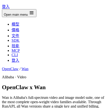
登入
Open main menu
模型
價格
文件
SDK
技能
MCP
CLI
登入
OpenClaw
/
Wan
Alibaba · Video
OpenClaw x Wan
Wan is Alibaba's full-spectrum video and image model suite, one of
the most complete open-weight video families available. Through
RunAPI, all Wan versions share a single key and unified billing.