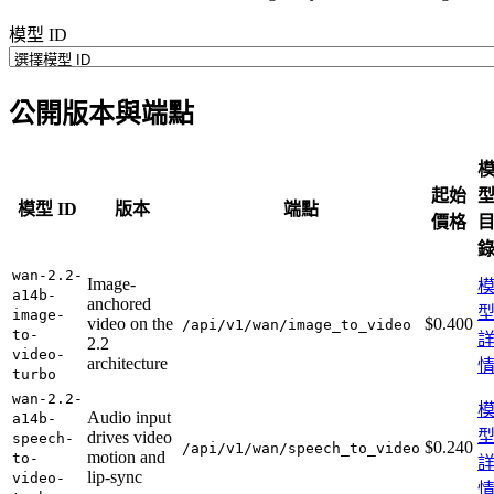
模型 ID
公開版本與端點
起始
模型 ID
版本
端點
價格
wan-2.2-
Image-
a14b-
anchored
image-
video on the
$0.400
/api/v1/wan/image_to_video
to-
2.2
video-
architecture
turbo
wan-2.2-
Audio input
a14b-
drives video
speech-
$0.240
/api/v1/wan/speech_to_video
motion and
to-
lip-sync
video-