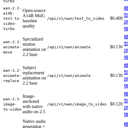
turbo
wan-2.2-
Open-source
a14b-
A14B MoE;
$0.400
text-to-
/api/v1/wan/text_to_video
baseline
video-
quality
turbo
Specialized
wan-2.2-
motion
$0.130
animate-
/api/v1/wan/animate
animation on
move
2.2 base
Subject
wan-2.2-
replacement
$0.130
animate-
/api/v1/wan/animate
animation on
replace
2.2 base
Image-
wan-2.5-
anchored
$0.120
image-
/api/v1/wan/image_to_video
with native
to-video
audio on 2.5
Native audio
generation +