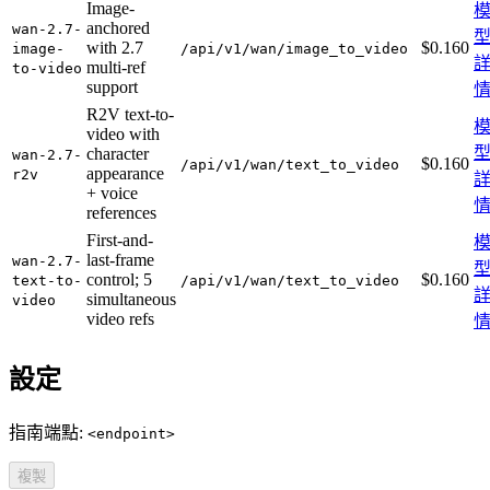
Image-
anchored
wan-2.7-
with 2.7
$0.160
image-
/api/v1/wan/image_to_video
multi-ref
to-video
support
R2V text-to-
video with
character
wan-2.7-
$0.160
/api/v1/wan/text_to_video
appearance
r2v
+ voice
references
First-and-
last-frame
wan-2.7-
control; 5
$0.160
text-to-
/api/v1/wan/text_to_video
simultaneous
video
video refs
設定
指南端點:
<endpoint>
複製