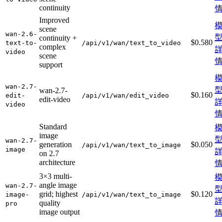
continuity
Improved
scene
wan-2.6-
continuity +
$0.580
text-to-
/api/v1/wan/text_to_video
complex
video
scene
support
wan-2.7-
wan-2.7-
$0.160
edit-
/api/v1/wan/edit_video
edit-video
video
Standard
image
wan-2.7-
generation
$0.050
/api/v1/wan/text_to_image
image
on 2.7
architecture
3×3 multi-
angle image
wan-2.7-
grid; highest
$0.120
image-
/api/v1/wan/text_to_image
quality
pro
image output