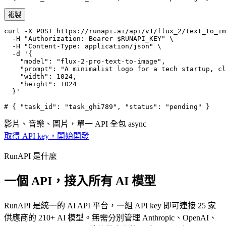
複製
curl -X POST https://runapi.ai/api/v1/flux_2/text_to_im
  -H "Authorization: Bearer $RUNAPI_KEY" \

  -H "Content-Type: application/json" \

  -d '{

    "model": "flux-2-pro-text-to-image",

    "prompt": "A minimalist logo for a tech startup, cl
    "width": 1024,

    "height": 1024

  }'

# { "task_id": "task_ghi789", "status": "pending" }
影片、音樂、圖片，單一 API 全包
async
取得 API key，開始開發
RunAPI 是什麼
一個 API，接入所有 AI 模型
RunAPI 是統一的 AI API 平台，一組 API key 即可連接 25 家
供應商的 210+ AI 模型。無需分別管理 Anthropic、OpenAI、