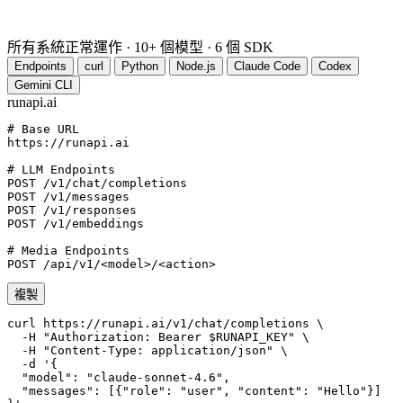
所有系統正常運作
·
10+ 個模型
·
6 個 SDK
Endpoints
curl
Python
Node.js
Claude Code
Codex
Gemini CLI
runapi.ai
# Base URL
https://runapi.ai

# LLM Endpoints
POST /v1/chat/completions

POST /v1/messages

POST /v1/responses

POST /v1/embeddings

# Media Endpoints
POST /api/v1/<model>/<action>
複製
curl https://runapi.ai/v1/chat/completions \

  -H "Authorization: Bearer $RUNAPI_KEY" \

  -H "Content-Type: application/json" \

  -d '{

  "model": "claude-sonnet-4.6",

  "messages": [{"role": "user", "content": "Hello"}]
