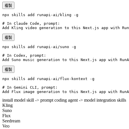
複製
npx skills add runapi-ai/kling -g

# In Claude Code, prompt:

Add Kling video generation to this Next.js app with Run
複製
npx skills add runapi-ai/suno -g

# In Codex, prompt:

Add Suno music generation to this Next.js app with RunA
複製
npx skills add runapi-ai/flux-kontext -g

# In Gemini CLI, prompt:

Add Flux image generation to this Next.js app with RunA
install model skill -> prompt coding agent -> model integration
skills
Kling
Suno
Flux
Seedream
Veo