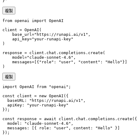
}'
複製
from openai import OpenAI

client = OpenAI(

    base_url="https://runapi.ai/v1",

    api_key="your-runapi-key"

)

response = client.chat.completions.create(

    model="claude-sonnet-4.6",

    messages=[{"role": "user", "content": "Hello"}]

)
複製
import OpenAI from "openai";

const client = new OpenAI({

  baseURL: "https://runapi.ai/v1",

  apiKey: "your-runapi-key"

});

const response = await client.chat.completions.create({

  model: "claude-sonnet-4.6",

  messages: [{ role: "user", content: "Hello" }]

});