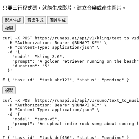
只要三行程式碼，就能生成影片、建立音樂或產生圖片。
影片生成
音樂生成
圖片生成
複製
curl -X POST https://runapi.ai/api/v1/kling/text_to_vid
  -H "Authorization: Bearer $RUNAPI_KEY" \

  -H "Content-Type: application/json" \

  -d '{

    "model": "kling-3.0",

    "prompt": "A golden retriever running on the beach"
    "duration": "5"

  }'

# { "task_id": "task_abc123", "status": "pending" }
複製
curl -X POST https://runapi.ai/api/v1/suno/text_to_musi
  -H "Authorization: Bearer $RUNAPI_KEY" \

  -H "Content-Type: application/json" \

  -d '{

    "model": "suno-v5",

    "prompt": "An upbeat indie rock song about coding l
  }'

# { "task_id": "task_def456", "status": "pending" }