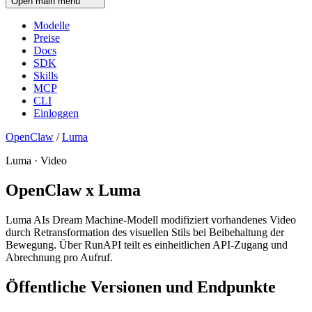
Open main menu
Modelle
Preise
Docs
SDK
Skills
MCP
CLI
Einloggen
OpenClaw
/
Luma
Luma · Video
OpenClaw x Luma
Luma AIs Dream Machine-Modell modifiziert vorhandenes Video
durch Retransformation des visuellen Stils bei Beibehaltung der
Bewegung. Über RunAPI teilt es einheitlichen API-Zugang und
Abrechnung pro Aufruf.
Öffentliche Versionen und Endpunkte