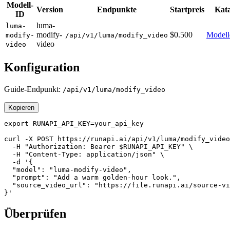
Modell-
Version
Endpunkte
Startpreis
Kat
ID
luma-
luma-
modify-
$0.500
Modelld
modify-
/api/v1/luma/modify_video
video
video
Konfiguration
Guide-Endpunkt:
/api/v1/luma/modify_video
Kopieren
export RUNAPI_API_KEY=your_api_key

curl -X POST https://runapi.ai/api/v1/luma/modify_video
  -H "Authorization: Bearer $RUNAPI_API_KEY" \

  -H "Content-Type: application/json" \

  -d '{

  "model": "luma-modify-video",

  "prompt": "Add a warm golden-hour look.",

  "source_video_url": "https://file.runapi.ai/source-vi
}'
Überprüfen