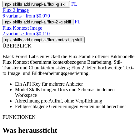
FL
npx skills add runapi-ai/flux -g
skill
Flux 2
Image
6 variants · from $0.070
FL
npx skills add runapi-ai/flux-2 -g
skill
Flux Kontext
Image
2 variants · from $0.110
npx skills add runapi-ai/flux-kontext -g
skill
ÜBERBLICK
Black Forest Labs entwickelt die Flux-Familie offener Bildmodelle.
Flux Kontext übernimmt kontextbezogene Bearbeitung, Stil-
Transfer und Charakterkonsistenz; Flux 2 liefert hochwertige Text-
to-Image- und Bildbearbeitungsgenerierung.
Ein API Key für mehrere Anbieter
Model Skills bringen Docs und Schemas in deinen
Workspace
Abrechnung pro Aufruf, ohne Verpflichtung
Fehlgeschlagene Generierungen werden nicht berechnet
FUNKTIONEN
Was heraussticht