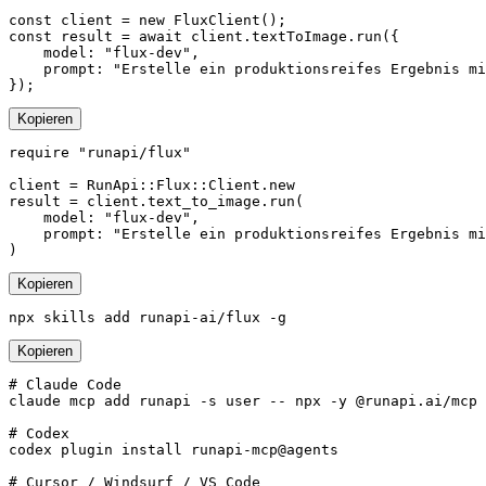
const client = new FluxClient();

const result = await client.textToImage.run({

    model: "flux-dev",

    prompt: "Erstelle ein produktionsreifes Ergebnis mi
});
Kopieren
require "runapi/flux"

client = RunApi::Flux::Client.new

result = client.text_to_image.run(

    model: "flux-dev",

    prompt: "Erstelle ein produktionsreifes Ergebnis mi
)
Kopieren
npx skills add runapi-ai/flux -g
Kopieren
# Claude Code

claude mcp add runapi -s user -- npx -y @runapi.ai/mcp

# Codex

codex plugin install runapi-mcp@agents

# Cursor / Windsurf / VS Code
