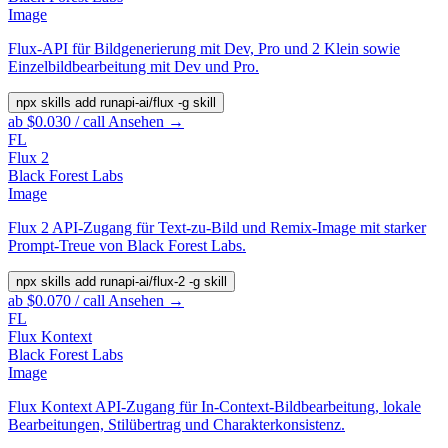
Image
Flux-API für Bildgenerierung mit Dev, Pro und 2 Klein sowie
Einzelbildbearbeitung mit Dev und Pro.
npx skills add runapi-ai/flux -g
skill
ab $0.030 / call
Ansehen →
FL
Flux 2
Black Forest Labs
Image
Flux 2 API-Zugang für Text-zu-Bild und Remix-Image mit starker
Prompt-Treue von Black Forest Labs.
npx skills add runapi-ai/flux-2 -g
skill
ab $0.070 / call
Ansehen →
FL
Flux Kontext
Black Forest Labs
Image
Flux Kontext API-Zugang für In-Context-Bildbearbeitung, lokale
Bearbeitungen, Stilübertrag und Charakterkonsistenz.