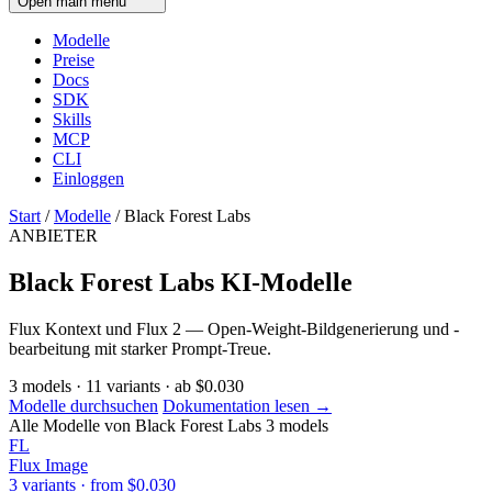
Open main menu
Modelle
Preise
Docs
SDK
Skills
MCP
CLI
Einloggen
Start
/
Modelle
/
Black Forest Labs
ANBIETER
Black Forest Labs KI-Modelle
Flux Kontext und Flux 2 — Open-Weight-Bildgenerierung und -
bearbeitung mit starker Prompt-Treue.
3
models
·
11
variants
·
ab
$0.030
Modelle durchsuchen
Dokumentation lesen →
Alle Modelle von Black Forest Labs
3 models
FL
Flux
Image
3 variants · from $0.030