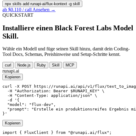
npx skills add runapi-ai/flux-kontext -g
skill
ab $0.110 / call
Ansehen →
QUICKSTART
Installiere einen Black Forest Labs Model
Skill.
Wähle ein Modell und füge seinen Skill hinzu, damit dein Coding-
Tool Docs, Schemas, Preishinweise und Setup-Schritte kennt.
curl
Node.js
Ruby
Skill
MCP
runapi.ai
Kopieren
curl -X POST https://runapi.ai/api/v1/flux/text_to_imag
  -H "Authorization: Bearer $RUNAPI_KEY" \

  -H "Content-Type: application/json" \

  -d '{

  "model": "flux-dev",

  "prompt": "Erstelle ein produktionsreifes Ergebnis mi
}'
Kopieren
import { FluxClient } from "@runapi.ai/flux";
