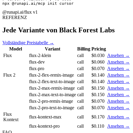
npx @runapi.ai/mcp init cursor
@runapi.ai/flux
v1
REFERENZ
Jede Variante von Black Forest Labs
Vollständige Preistabelle →
Model
Variant
Billing
Pricing
Flux
flux-2-klein
call
$0.030
Ansehen →
flux-dev
call
$0.060
Ansehen →
flux-pro
call
$0.070
Ansehen →
Flux 2
flux-2-flex-remix-image
call
$0.140
Ansehen →
flux-2-flex-text-to-image
call
$0.140
Ansehen →
flux-2-max-remix-image
call
$0.150
Ansehen →
flux-2-max-text-to-image
call
$0.150
Ansehen →
flux-2-pro-remix-image
call
$0.070
Ansehen →
flux-2-pro-text-to-image
call
$0.070
Ansehen →
Flux
flux-kontext-max
call
$0.170
Ansehen →
Kontext
flux-kontext-pro
call
$0.110
Ansehen →
FAQ