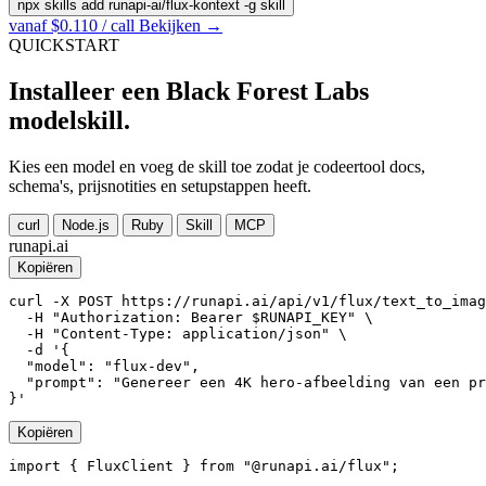
npx skills add runapi-ai/flux-kontext -g
skill
vanaf $0.110 / call
Bekijken →
QUICKSTART
Installeer een Black Forest Labs
modelskill.
Kies een model en voeg de skill toe zodat je codeertool docs,
schema's, prijsnotities en setupstappen heeft.
curl
Node.js
Ruby
Skill
MCP
runapi.ai
Kopiëren
curl -X POST https://runapi.ai/api/v1/flux/text_to_imag
  -H "Authorization: Bearer $RUNAPI_KEY" \

  -H "Content-Type: application/json" \

  -d '{

  "model": "flux-dev",

  "prompt": "Genereer een 4K hero-afbeelding van een pr
}'
Kopiëren
import { FluxClient } from "@runapi.ai/flux";
