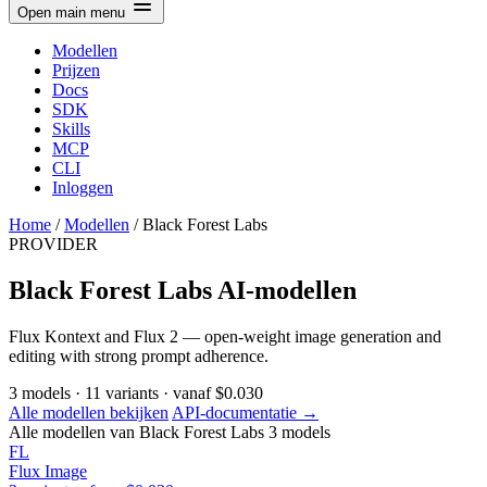
Open main menu
Modellen
Prijzen
Docs
SDK
Skills
MCP
CLI
Inloggen
Home
/
Modellen
/
Black Forest Labs
PROVIDER
Black Forest Labs AI-modellen
Flux Kontext and Flux 2 — open-weight image generation and
editing with strong prompt adherence.
3
models
·
11
variants
·
vanaf
$0.030
Alle modellen bekijken
API-documentatie →
Alle modellen van Black Forest Labs
3 models
FL
Flux
Image