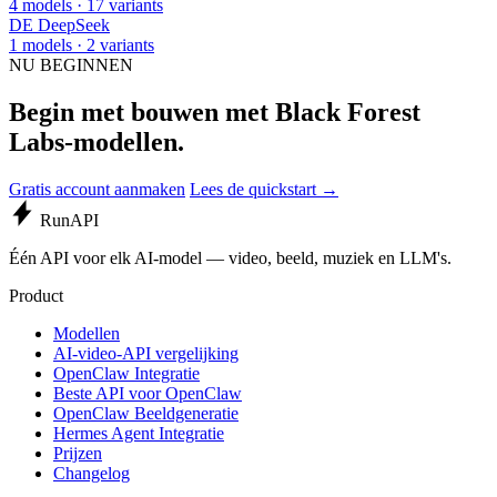
4 models · 17 variants
DE
DeepSeek
1 models · 2 variants
NU BEGINNEN
Begin met bouwen met Black Forest
Labs-modellen.
Gratis account aanmaken
Lees de quickstart →
Run
API
Één API voor elk AI-model — video, beeld, muziek en LLM's.
Product
Modellen
AI-video-API vergelijking
OpenClaw Integratie
Beste API voor OpenClaw
OpenClaw Beeldgeneratie
Hermes Agent Integratie
Prijzen
Changelog