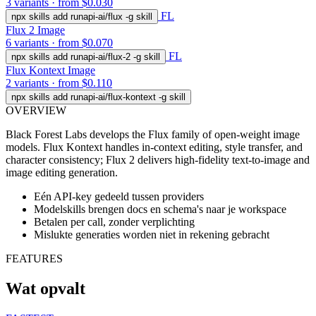
3 variants · from $0.030
FL
npx skills add runapi-ai/flux -g
skill
Flux 2
Image
6 variants · from $0.070
FL
npx skills add runapi-ai/flux-2 -g
skill
Flux Kontext
Image
2 variants · from $0.110
npx skills add runapi-ai/flux-kontext -g
skill
OVERVIEW
Black Forest Labs develops the Flux family of open-weight image
models. Flux Kontext handles in-context editing, style transfer, and
character consistency; Flux 2 delivers high-fidelity text-to-image and
image editing generation.
Eén API-key gedeeld tussen providers
Modelskills brengen docs en schema's naar je workspace
Betalen per call, zonder verplichting
Mislukte generaties worden niet in rekening gebracht
FEATURES
Wat opvalt