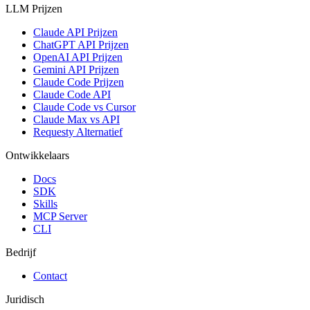
LLM Prijzen
Claude API Prijzen
ChatGPT API Prijzen
OpenAI API Prijzen
Gemini API Prijzen
Claude Code Prijzen
Claude Code API
Claude Code vs Cursor
Claude Max vs API
Requesty Alternatief
Ontwikkelaars
Docs
SDK
Skills
MCP Server
CLI
Bedrijf
Contact
Juridisch