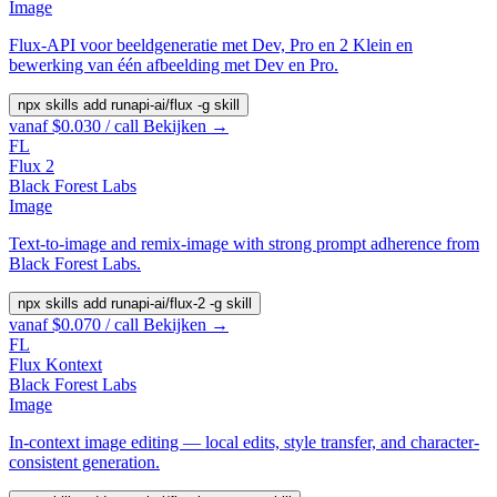
Image
Flux-API voor beeldgeneratie met Dev, Pro en 2 Klein en
bewerking van één afbeelding met Dev en Pro.
npx skills add runapi-ai/flux -g
skill
vanaf $0.030 / call
Bekijken →
FL
Flux 2
Black Forest Labs
Image
Text-to-image and remix-image with strong prompt adherence from
Black Forest Labs.
npx skills add runapi-ai/flux-2 -g
skill
vanaf $0.070 / call
Bekijken →
FL
Flux Kontext
Black Forest Labs
Image
In-context image editing — local edits, style transfer, and character-
consistent generation.