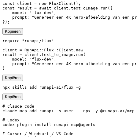
const client = new FluxClient();

const result = await client.textToImage.run({

    model: "flux-dev",

    prompt: "Genereer een 4K hero-afbeelding van een pr
});
Kopiëren
require "runapi/flux"

client = RunApi::Flux::Client.new

result = client.text_to_image.run(

    model: "flux-dev",

    prompt: "Genereer een 4K hero-afbeelding van een pr
)
Kopiëren
npx skills add runapi-ai/flux -g
Kopiëren
# Claude Code

claude mcp add runapi -s user -- npx -y @runapi.ai/mcp

# Codex

codex plugin install runapi-mcp@agents

# Cursor / Windsurf / VS Code
