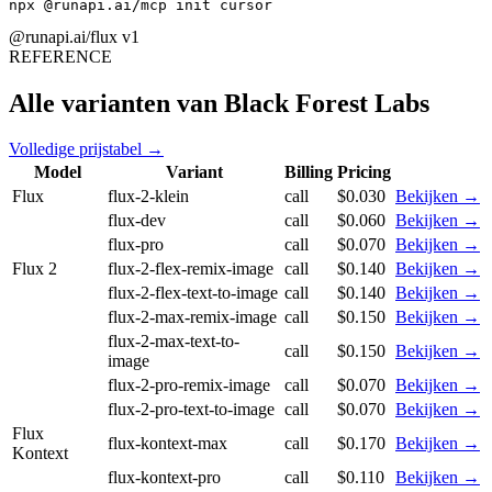
npx @runapi.ai/mcp init cursor
@runapi.ai/flux
v1
REFERENCE
Alle varianten van Black Forest Labs
Volledige prijstabel →
Model
Variant
Billing
Pricing
Flux
flux-2-klein
call
$0.030
Bekijken →
flux-dev
call
$0.060
Bekijken →
flux-pro
call
$0.070
Bekijken →
Flux 2
flux-2-flex-remix-image
call
$0.140
Bekijken →
flux-2-flex-text-to-image
call
$0.140
Bekijken →
flux-2-max-remix-image
call
$0.150
Bekijken →
flux-2-max-text-to-
call
$0.150
Bekijken →
image
flux-2-pro-remix-image
call
$0.070
Bekijken →
flux-2-pro-text-to-image
call
$0.070
Bekijken →
Flux
flux-kontext-max
call
$0.170
Bekijken →
Kontext
flux-kontext-pro
call
$0.110
Bekijken →