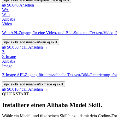
npx skills add runapi-ai/qwen-image -g
skill
ab $0.040
Ansehen →
WA
Wan
Alibaba
Video
Wan API-Zugang für eine Video- und Bild-Suite mit Text-zu-Video, 
npx skills add runapi-ai/wan -g
skill
ab $0.050 / call
Ansehen →
Z
Z Image
Alibaba
Image
Z Image API-Zugang für ultra-schnelle Text-zu-Bild-Generierung, fot
npx skills add runapi-ai/z-image -g
skill
ab $0.010 / call
Ansehen →
QUICKSTART
Installiere einen Alibaba Model Skill.
Wähle ein Modell und füge seinen Skill hinzu, damit dein Coding-To