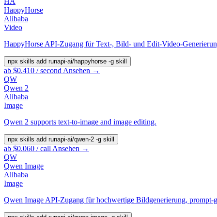
HA
HappyHorse
Alibaba
Video
HappyHorse API-Zugang für Text-, Bild- und Edit-Video-Generierun
npx skills add runapi-ai/happyhorse -g
skill
ab $0.410 / second
Ansehen →
QW
Qwen 2
Alibaba
Image
Qwen 2 supports text-to-image and image editing.
npx skills add runapi-ai/qwen-2 -g
skill
ab $0.060 / call
Ansehen →
QW
Qwen Image
Alibaba
Image
Qwen Image API-Zugang für hochwertige Bildgenerierung, prompt-ges