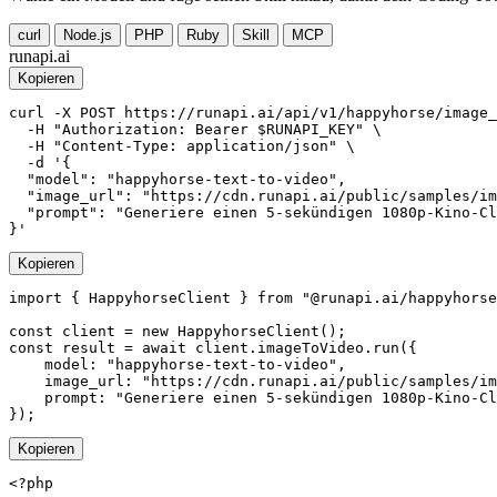
curl
Node.js
PHP
Ruby
Skill
MCP
runapi.ai
Kopieren
curl -X POST https://runapi.ai/api/v1/happyhorse/image_
  -H "Authorization: Bearer $RUNAPI_KEY" \

  -H "Content-Type: application/json" \

  -d '{

  "model": "happyhorse-text-to-video",

  "image_url": "https://cdn.runapi.ai/public/samples/im
  "prompt": "Generiere einen 5-sekündigen 1080p-Kino-Cl
}'
Kopieren
import { HappyhorseClient } from "@runapi.ai/happyhorse
const client = new HappyhorseClient();

const result = await client.imageToVideo.run({

    model: "happyhorse-text-to-video",

    image_url: "https://cdn.runapi.ai/public/samples/im
    prompt: "Generiere einen 5-sekündigen 1080p-Kino-Cl
});
Kopieren
<?php
