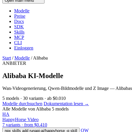
Open main menu
Modelle
Preise
Docs
SDK
Skills
MCP
CLI
Einloggen
Start
/
Modelle
/
Alibaba
ANBIETER
Alibaba KI-Modelle
Wan-Videogenerierung, Qwen-Bildmodelle und Z Image — Alibabas vo
5
models
·
30
variants
·
ab
$0.010
Modelle durchsuchen
Dokumentation lesen →
Alle Modelle von Alibaba
5 models
HA
HappyHorse
Video
7 variants · from $0.410
QW
npx skills add runapi-ai/happyhorse -g
skill