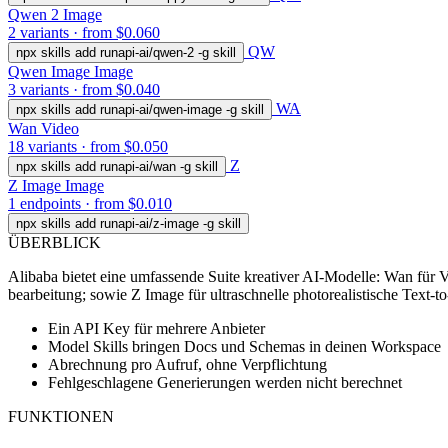
Qwen 2
Image
2 variants · from $0.060
QW
npx skills add runapi-ai/qwen-2 -g
skill
Qwen Image
Image
3 variants · from $0.040
WA
npx skills add runapi-ai/qwen-image -g
skill
Wan
Video
18 variants · from $0.050
Z
npx skills add runapi-ai/wan -g
skill
Z Image
Image
1 endpoints · from $0.010
npx skills add runapi-ai/z-image -g
skill
ÜBERBLICK
Alibaba bietet eine umfassende Suite kreativer AI-Modelle: Wan für 
bearbeitung; sowie Z Image für ultraschnelle photorealistische Text-
Ein API Key für mehrere Anbieter
Model Skills bringen Docs und Schemas in deinen Workspace
Abrechnung pro Aufruf, ohne Verpflichtung
Fehlgeschlagene Generierungen werden nicht berechnet
FUNKTIONEN