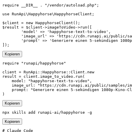
require __DIR__ . "/vendor/autoload.php";

use RunApi\Happyhorse\HappyhorseClient;

$client = new HappyhorseClient();

$result = $client->imageToVideo->run([

        'model' => 'happyhorse-text-to-video',

        'image_url' => 'https://cdn.runapi.ai/public/sa
        'prompt' => 'Generiere einen 5-sekündigen 1080p
]);
Kopieren
require "runapi/happyhorse"

client = RunApi::Happyhorse::Client.new

result = client.image_to_video.run(

    model: "happyhorse-text-to-video",

    image_url: "https://cdn.runapi.ai/public/samples/im
    prompt: "Generiere einen 5-sekündigen 1080p-Kino-Cl
)
Kopieren
npx skills add runapi-ai/happyhorse -g
Kopieren
# Claude Code
