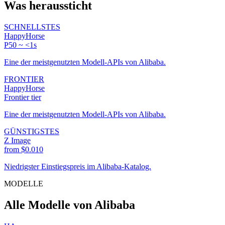
Was heraussticht
SCHNELLSTES
HappyHorse
P50 ~ <1s
Eine der meistgenutzten Modell-APIs von Alibaba.
FRONTIER
HappyHorse
Frontier tier
Eine der meistgenutzten Modell-APIs von Alibaba.
GÜNSTIGSTES
Z Image
from $0.010
Niedrigster Einstiegspreis im Alibaba-Katalog.
MODELLE
Alle Modelle von Alibaba