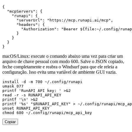
{

  "mcpServers": {

    "runapi": {

      "serverUrl": "https://mcp.runapi.ai/mcp",

      "headers": {

        "Authorization": "Bearer ${file:~/.config/runap
      }

    }

  }

}
macOS/Linux: execute o comando abaixo uma vez para criar um
arquivo de chave pessoal com modo 600. Salve o JSON copiado,
feche completamente e reabra o Windsurf para que ele releia a
configuração. Isso evita uma variável de ambiente GUI vazia.
install -d -m 700 ~/.config/runapi

umask 077

printf 'RunAPI API key: ' >&2

read -r -s RUNAPI_API_KEY

printf '\n' >&2

printf '%s' "$RUNAPI_API_KEY" > ~/.config/runapi/mcp_ap
unset RUNAPI_API_KEY

chmod 600 ~/.config/runapi/mcp_api_key
Copiar