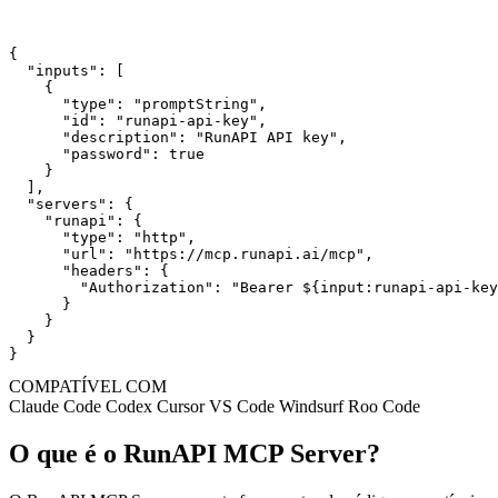
{

  "inputs": [

    {

      "type": "promptString",

      "id": "runapi-api-key",

      "description": "RunAPI API key",

      "password": true

    }

  ],

  "servers": {

    "runapi": {

      "type": "http",

      "url": "https://mcp.runapi.ai/mcp",

      "headers": {

        "Authorization": "Bearer ${input:runapi-api-key
      }

    }

  }

}
COMPATÍVEL COM
Claude Code
Codex
Cursor
VS Code
Windsurf
Roo Code
O que é o RunAPI MCP Server?