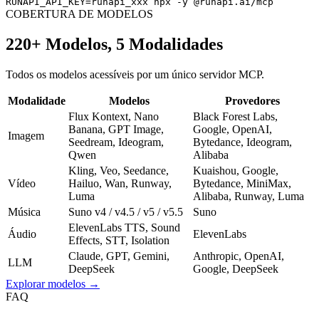
RUNAPI_API_KEY=runapi_xxx npx -y @runapi.ai/mcp
COBERTURA DE MODELOS
220+ Modelos, 5 Modalidades
Todos os modelos acessíveis por um único servidor MCP.
Modalidade
Modelos
Provedores
Flux Kontext, Nano
Black Forest Labs,
Banana, GPT Image,
Google, OpenAI,
Imagem
Seedream, Ideogram,
Bytedance, Ideogram,
Qwen
Alibaba
Kling, Veo, Seedance,
Kuaishou, Google,
Vídeo
Hailuo, Wan, Runway,
Bytedance, MiniMax,
Luma
Alibaba, Runway, Luma
Música
Suno v4 / v4.5 / v5 / v5.5
Suno
ElevenLabs TTS, Sound
Áudio
ElevenLabs
Effects, STT, Isolation
Claude, GPT, Gemini,
Anthropic, OpenAI,
LLM
DeepSeek
Google, DeepSeek
Explorar modelos →
FAQ