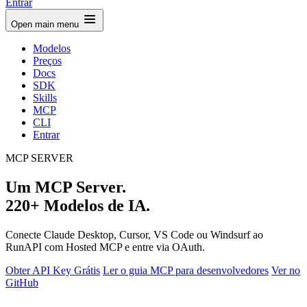
Entrar
Open main menu
Modelos
Preços
Docs
SDK
Skills
MCP
CLI
Entrar
MCP SERVER
Um MCP Server.
220+ Modelos de IA.
Conecte Claude Desktop, Cursor, VS Code ou Windsurf ao
RunAPI com Hosted MCP e entre via OAuth.
Obter API Key Grátis
Ler o guia MCP para desenvolvedores
Ver no
GitHub