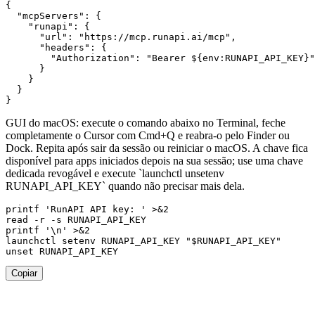
{

  "mcpServers": {

    "runapi": {

      "url": "https://mcp.runapi.ai/mcp",

      "headers": {

        "Authorization": "Bearer ${env:RUNAPI_API_KEY}"

      }

    }

  }

}
GUI do macOS: execute o comando abaixo no Terminal, feche
completamente o Cursor com Cmd+Q e reabra-o pelo Finder ou
Dock. Repita após sair da sessão ou reiniciar o macOS. A chave fica
disponível para apps iniciados depois na sua sessão; use uma chave
dedicada revogável e execute `launchctl unsetenv
RUNAPI_API_KEY` quando não precisar mais dela.
printf 'RunAPI API key: ' >&2

read -r -s RUNAPI_API_KEY

printf '\n' >&2

launchctl setenv RUNAPI_API_KEY "$RUNAPI_API_KEY"

unset RUNAPI_API_KEY
Copiar