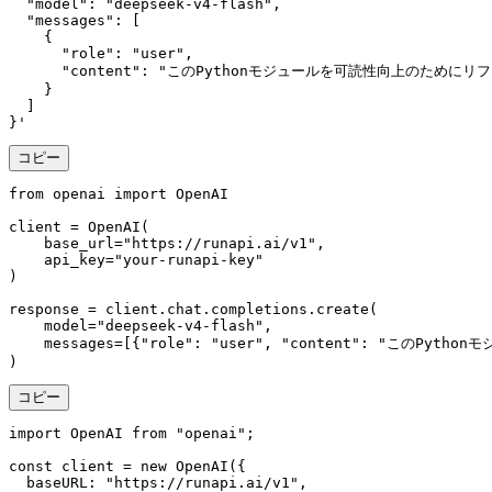
  "model": "deepseek-v4-flash",

  "messages": [

    {

      "role": "user",

      "content": "このPythonモジュールを可読性向上の
    }

  ]

}'
コピー
from openai import OpenAI

client = OpenAI(

    base_url="https://runapi.ai/v1",

    api_key="your-runapi-key"

)

response = client.chat.completions.create(

    model="deepseek-v4-flash",

    messages=[{"role": "user", "content":
)
コピー
import OpenAI from "openai";

const client = new OpenAI({

  baseURL: "https://runapi.ai/v1",
