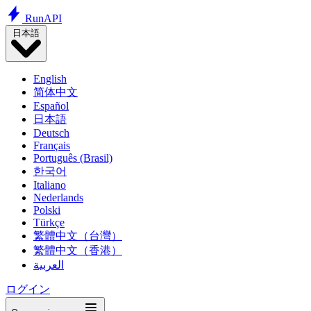
Run
API
日本語
English
简体中文
Español
日本語
Deutsch
Français
Português (Brasil)
한국어
Italiano
Nederlands
Polski
Türkçe
繁體中文（台灣）
繁體中文（香港）
العربية
ログイン