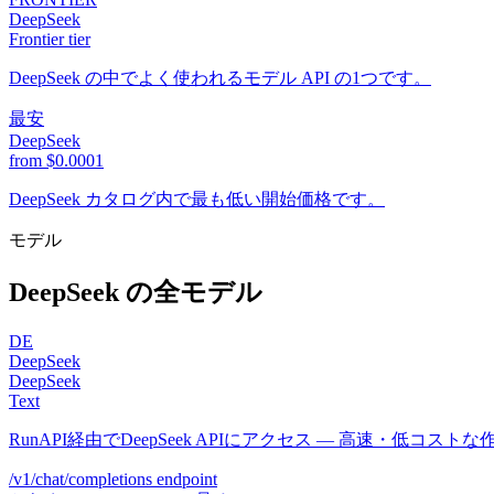
DeepSeek
Frontier tier
DeepSeek の中でよく使われるモデル API の1つです。
最安
DeepSeek
from $0.0001
DeepSeek カタログ内で最も低い開始価格です。
モデル
DeepSeek の全モデル
DE
DeepSeek
DeepSeek
Text
RunAPI経由でDeepSeek APIにアクセス — 高速・低コ
/v1/chat/completions
endpoint