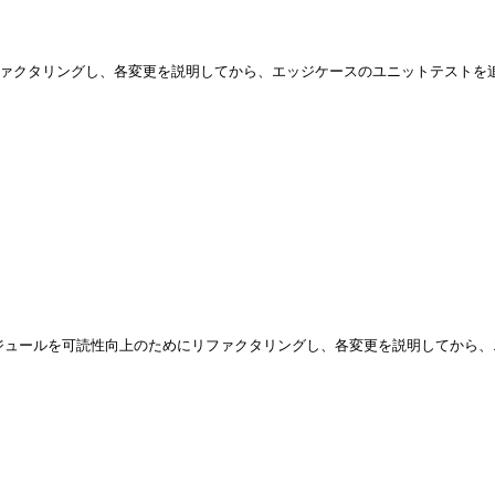
ためにリファクタリングし、各変更を説明してから、エッジケースのユニットテストを
 "このPythonモジュールを可読性向上のためにリファクタリングし、各変更を説明し