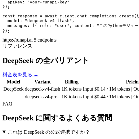
  apiKey: "your-runapi-key"

});

const response = await client.chat.completions.create({

  model: "deepseek-v4-flash",

  messages: [{ role: "user", content: "この
});
https://runapi.ai
5 endpoints
リファレンス
DeepSeek の全バリアント
料金表を見る →
Model
Variant
Billing
Pricin
DeepSeek
deepseek-v4-flash
1K tokens
Input $0.14 / 1M tokens | O
deepseek-v4-pro
1K tokens
Input $0.44 / 1M tokens | O
FAQ
DeepSeek に関するよくある質問
これは DeepSeek の公式連携ですか？