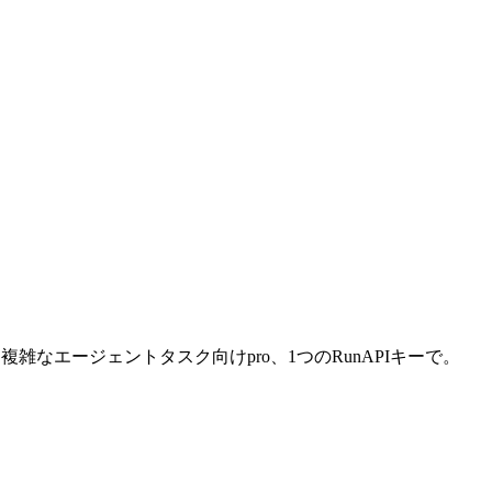
shと複雑なエージェントタスク向けpro、1つのRunAPIキーで。