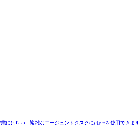
ストな作業にはflash、複雑なエージェントタスクにはproを使用できま