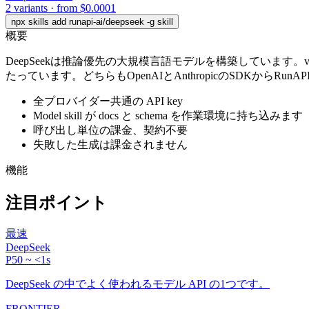
2 variants · from $0.0001
npx skills add runapi-ai/deepseek -g
skill
概要
DeepSeekは推論優先の大規模言語モデルを構築しています。v4ライ
たっています。どちらもOpenAIとAnthropicのSDKからRu
全プロバイダー共通の API key
Model skill が docs と schema を作業環境に持ち込みます
呼び出し単位の課金、契約不要
失敗した生成は課金されません
機能
注目ポイント
最速
DeepSeek
P50 ~ <1s
DeepSeek の中でよく使われるモデル API の1つです。
FRONTIER