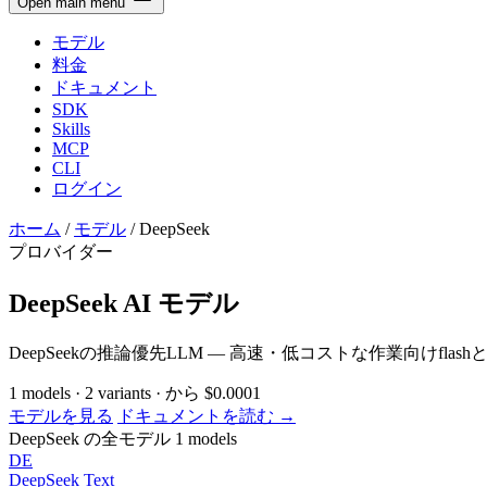
Open main menu
モデル
料金
ドキュメント
SDK
Skills
MCP
CLI
ログイン
ホーム
/
モデル
/
DeepSeek
プロバイダー
DeepSeek AI モデル
DeepSeekの推論優先LLM — 高速・低コストな作業向けfla
1
models
·
2
variants
·
から
$0.0001
モデルを見る
ドキュメントを読む →
DeepSeek の全モデル
1 models
DE
DeepSeek
Text