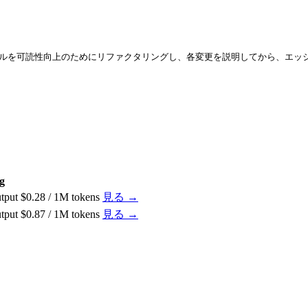
Pythonモジュールを可読性向上のためにリファクタリングし、各変更を説明してから、
g
utput $0.28 / 1M tokens
見る →
utput $0.87 / 1M tokens
見る →