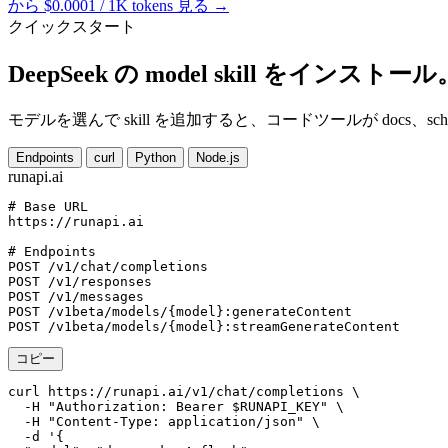
から $0.0001 / 1K tokens
見る →
クイックスタート
DeepSeek の model skill をインストール
モデルを選んで skill を追加すると、コードツールが docs
Endpoints
curl
Python
Node.js
runapi.ai
# Base URL
https://runapi.ai

# Endpoints
POST /v1/chat/completions

POST /v1/responses

POST /v1/messages

POST /v1beta/models/{model}:generateContent

コピー
curl https://runapi.ai/v1/chat/completions \

  -H "Authorization: Bearer $RUNAPI_KEY" \

  -H "Content-Type: application/json" \

  -d '{
