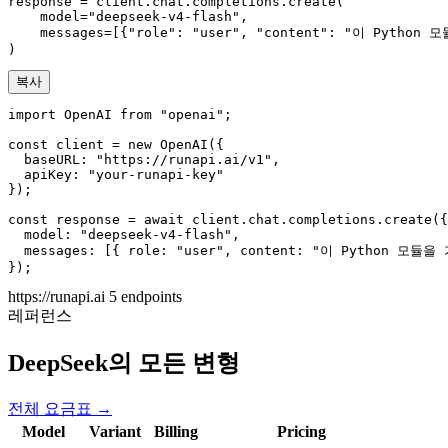
response = client.chat.completions.create(

    model="deepseek-v4-flash",

    messages=[{"role": "user", "content": "이
)
복사
import OpenAI from "openai";

const client = new OpenAI({

  baseURL: "https://runapi.ai/v1",

  apiKey: "your-runapi-key"

});

const response = await client.chat.completions.create({

  model: "deepseek-v4-flash",

  messages: [{ role: "user", content: "이 Pyt
});
https://runapi.ai
5 endpoints
레퍼런스
DeepSeek의 모든 변형
전체 요금표 →
Model
Variant
Billing
Pricing