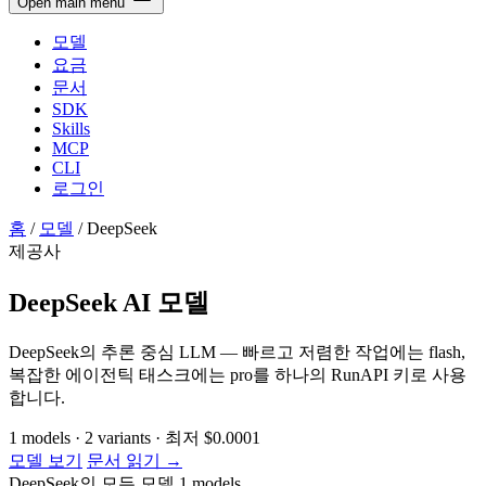
Open main menu
모델
요금
문서
SDK
Skills
MCP
CLI
로그인
홈
/
모델
/
DeepSeek
제공사
DeepSeek AI 모델
DeepSeek의 추론 중심 LLM — 빠르고 저렴한 작업에는 flash,
복잡한 에이전틱 태스크에는 pro를 하나의 RunAPI 키로 사용
합니다.
1
models
·
2
variants
·
최저
$0.0001
모델 보기
문서 읽기 →
DeepSeek의 모든 모델
1 models