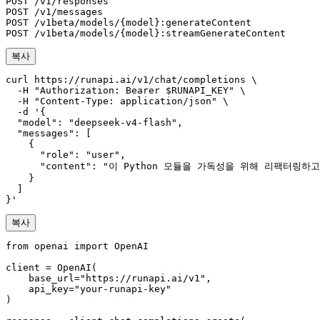
POST /v1/responses

POST /v1/messages

POST /v1beta/models/{model}:generateContent

복사
curl https://runapi.ai/v1/chat/completions \

  -H "Authorization: Bearer $RUNAPI_KEY" \

  -H "Content-Type: application/json" \

  -d '{

  "model": "deepseek-v4-flash",

  "messages": [

    {

      "role": "user",

      "content": "이 Python 모듈을 가독성을 위해 리팩터
    }

  ]

}'
복사
from openai import OpenAI

client = OpenAI(

    base_url="https://runapi.ai/v1",

    api_key="your-runapi-key"

)
