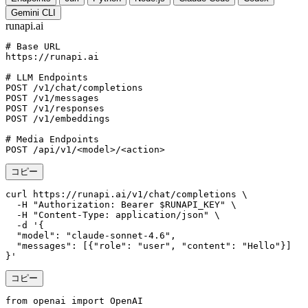
Gemini CLI
runapi.ai
# Base URL
https://runapi.ai

# LLM Endpoints
POST /v1/chat/completions

POST /v1/messages

POST /v1/responses

POST /v1/embeddings

# Media Endpoints
POST /api/v1/<model>/<action>
コピー
curl https://runapi.ai/v1/chat/completions \

  -H "Authorization: Bearer $RUNAPI_KEY" \

  -H "Content-Type: application/json" \

  -d '{

  "model": "claude-sonnet-4.6",

  "messages": [{"role": "user", "content": "Hello"}]

}'
コピー
from openai import OpenAI
