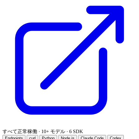
すべて正常稼働
·
10+ モデル
·
6 SDK
Endpoints
curl
Python
Node.js
Claude Code
Codex