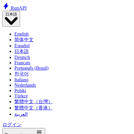
Run
API
日本語
English
简体中文
Español
日本語
Deutsch
Français
Português (Brasil)
한국어
Italiano
Nederlands
Polski
Türkçe
繁體中文（台灣）
繁體中文（香港）
العربية
ログイン