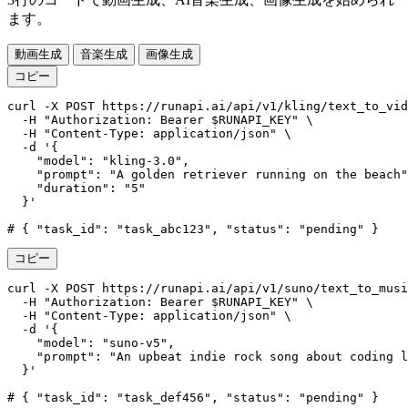
ます。
動画生成
音楽生成
画像生成
コピー
curl -X POST https://runapi.ai/api/v1/kling/text_to_vid
  -H "Authorization: Bearer $RUNAPI_KEY" \

  -H "Content-Type: application/json" \

  -d '{

    "model": "kling-3.0",

    "prompt": "A golden retriever running on the beach"
    "duration": "5"

  }'

# { "task_id": "task_abc123", "status": "pending" }
コピー
curl -X POST https://runapi.ai/api/v1/suno/text_to_musi
  -H "Authorization: Bearer $RUNAPI_KEY" \

  -H "Content-Type: application/json" \

  -d '{

    "model": "suno-v5",

    "prompt": "An upbeat indie rock song about coding l
  }'

# { "task_id": "task_def456", "status": "pending" }