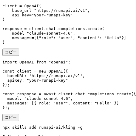
client = OpenAI(

    base_url="https://runapi.ai/v1",

    api_key="your-runapi-key"

)

response = client.chat.completions.create(

    model="claude-sonnet-4.6",

    messages=[{"role": "user", "content": "Hello"}]

)
コピー
import OpenAI from "openai";

const client = new OpenAI({

  baseURL: "https://runapi.ai/v1",

  apiKey: "your-runapi-key"

});

const response = await client.chat.completions.create({

  model: "claude-sonnet-4.6",

  messages: [{ role: "user", content: "Hello" }]

});
コピー
npx skills add runapi-ai/kling -g
