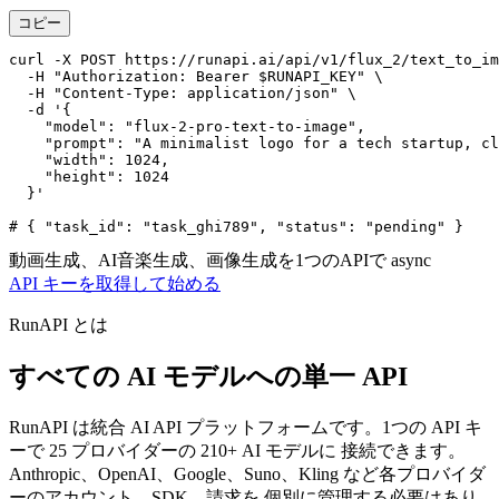
コピー
curl -X POST https://runapi.ai/api/v1/flux_2/text_to_im
  -H "Authorization: Bearer $RUNAPI_KEY" \

  -H "Content-Type: application/json" \

  -d '{

    "model": "flux-2-pro-text-to-image",

    "prompt": "A minimalist logo for a tech startup, cl
    "width": 1024,

    "height": 1024

  }'

# { "task_id": "task_ghi789", "status": "pending" }
動画生成、AI音楽生成、画像生成を1つのAPIで
async
API キーを取得して始める
RunAPI とは
すべての AI モデルへの単一 API
RunAPI は統合 AI API プラットフォームです。1つの API キ
ーで 25 プロバイダーの 210+ AI モデルに 接続できます。
Anthropic、OpenAI、Google、Suno、Kling など各プロバイダ
ーのアカウント、SDK、請求を 個別に管理する必要はあり