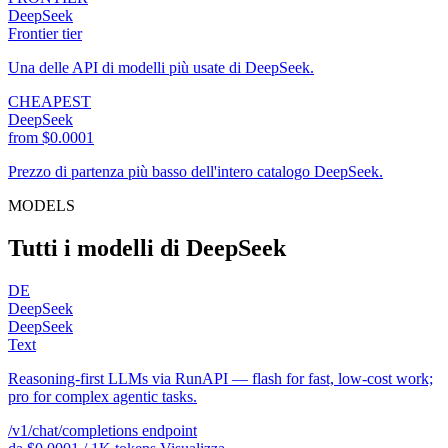
DeepSeek
Frontier tier
Una delle API di modelli più usate di DeepSeek.
CHEAPEST
DeepSeek
from $0.0001
Prezzo di partenza più basso dell'intero catalogo DeepSeek.
MODELS
Tutti i modelli di DeepSeek
DE
DeepSeek
DeepSeek
Text
Reasoning-first LLMs via RunAPI — flash for fast, low-cost work;
pro for complex agentic tasks.
/v1/chat/completions
endpoint