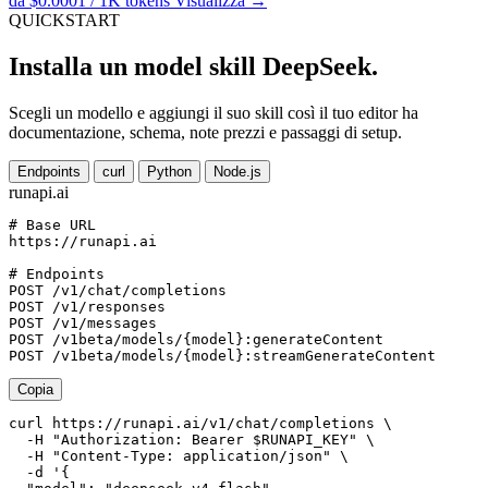
da $0.0001 / 1K tokens
Visualizza →
QUICKSTART
Installa un model skill DeepSeek.
Scegli un modello e aggiungi il suo skill così il tuo editor ha
documentazione, schema, note prezzi e passaggi di setup.
Endpoints
curl
Python
Node.js
runapi.ai
# Base URL
https://runapi.ai

# Endpoints
POST /v1/chat/completions

POST /v1/responses

POST /v1/messages

POST /v1beta/models/{model}:generateContent

Copia
curl https://runapi.ai/v1/chat/completions \

  -H "Authorization: Bearer $RUNAPI_KEY" \

  -H "Content-Type: application/json" \

  -d '{
