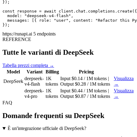
});

const response = await client.chat.completions.create({

  model: "deepseek-v4-flash",

  messages: [{ role: "user", content: "Refactor this Py
});
https://runapi.ai
5 endpoints
REFERENCE
Tutte le varianti di DeepSeek
Tabella prezzi completa →
Model
Variant
Billing
Pricing
deepseek-
1K
Input $0.14 / 1M tokens |
Visualizza
DeepSeek
v4-flash
tokens
Output $0.28 / 1M tokens
→
deepseek-
1K
Input $0.44 / 1M tokens |
Visualizza
v4-pro
tokens
Output $0.87 / 1M tokens
→
FAQ
Domande frequenti su DeepSeek
È un'integrazione ufficiale di DeepSeek?