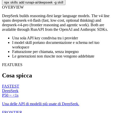
npx skills add runapi-ai/deepseek -g
skill
OVERVIEW
DeepSeek builds reasoning-first large language models. The v4 line
spans deepseek-v4-flash (fast, low-cost, optional thinking) and
deepseek-v4-pro (frontier reasoning and agentic work). Both are
available through RunAPI from the OpenAI and Anthropic SDKs.
Una sola API key condivisa tra i provider
I model skill portano documentazione e schema nel tuo
workspace
Fatturazione per chiamata, senza impegno
Le generazioni non riuscite non vengono addebitate
FEATURES
Cosa spicca
FASTEST
DeepSeek
P50 ~ <1s
Una delle API di modelli più usate di DeepSeek.
FRONTIER