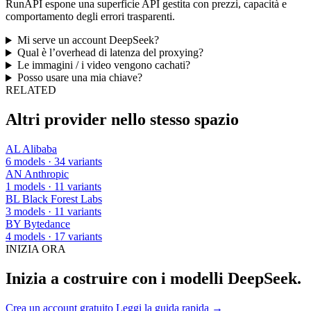
RunAPI espone una superficie API gestita con prezzi, capacità e
comportamento degli errori trasparenti.
Mi serve un account DeepSeek?
Qual è l’overhead di latenza del proxying?
Le immagini / i video vengono cachati?
Posso usare una mia chiave?
RELATED
Altri provider nello stesso spazio
AL
Alibaba
6 models · 34 variants
AN
Anthropic
1 models · 11 variants
BL
Black Forest Labs
3 models · 11 variants
BY
Bytedance
4 models · 17 variants
INIZIA ORA
Inizia a costruire con i modelli DeepSeek.
Crea un account gratuito
Leggi la guida rapida →