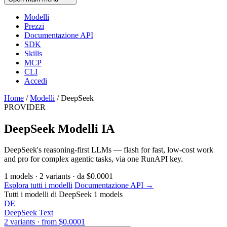
Modelli
Prezzi
Documentazione API
SDK
Skills
MCP
CLI
Accedi
Home
/
Modelli
/
DeepSeek
PROVIDER
DeepSeek Modelli IA
DeepSeek's reasoning-first LLMs — flash for fast, low-cost work
and pro for complex agentic tasks, via one RunAPI key.
1
models
·
2
variants
·
da
$0.0001
Esplora tutti i modelli
Documentazione API →
Tutti i modelli di DeepSeek
1 models
DE
DeepSeek
Text
2 variants · from $0.0001