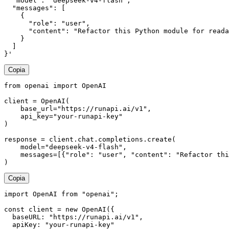
  "model": "deepseek-v4-flash",

  "messages": [

    {

      "role": "user",

      "content": "Refactor this Python module for reada
    }

  ]

}'
Copia
from openai import OpenAI

client = OpenAI(

    base_url="https://runapi.ai/v1",

    api_key="your-runapi-key"

)

response = client.chat.completions.create(

    model="deepseek-v4-flash",

    messages=[{"role": "user", "content": "Refactor thi
)
Copia
import OpenAI from "openai";

const client = new OpenAI({

  baseURL: "https://runapi.ai/v1",

  apiKey: "your-runapi-key"
