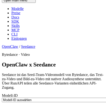
Open main menu
Modelle
Preise
Docs
SDK
Skills
MCP
CLI
Einloggen
OpenClaw
/
Seedance
Bytedance · Video
OpenClaw x Seedance
Seedance ist das Seed-Team-Videomodell von Bytedance, das Text-
zu-Video und Bild-zu-Video mit nativer Audiosynthese unterstützt.
Über RunAPI teilen alle Seedance-Varianten einheitlichen API-
Zugang.
Modell-ID