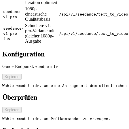
Iteration optimiert
1080p
seedance-
cineastische
/api/v1/seedance/text_to_video
v1-pro
Qualitätsbasis
Schnellere v1-
seedance-
pro-Variante mit
v1-pro-
/api/v1/seedance/text_to_video
gleicher 1080p-
fast
Ausgabe
Konfiguration
Guide-Endpunkt:
<endpoint>
Kopieren
Wähle <model-id>, um eine Anfrage mit dem öffentlichen 
Überprüfen
Kopieren
Wähle <model-id>, um Prüfkommandos zu erzeugen.