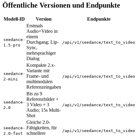
Öffentliche Versionen und Endpunkte
Modell-ID
Version
Endpunkte
Erstmals
Audio+Video in
einem
seedance-
Durchgang; Lip-
/api/v1/seedance/text_to_video
1.5-pro
Sync,
mehrsprachiger
Dialog
Kompakte 2.x-
Variante mit
seedance-
Frame- und
/api/v1/seedance/text_to_video
2-mini
multimodalen
Referenzeingaben
Bis zu 9
Referenzbilder +
seedance-
3 Video + 3
/api/v1/seedance/text_to_video
2.0
Audio; 15s Multi-
Shot
Gleiche 2.0-
Fähigkeiten, für
seedance-
/api/v1/seedance/text_to_video
schnellere
2.0-fast