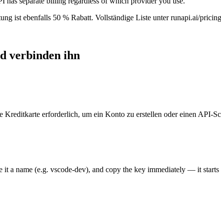
PI has separate billing regardless of which provider you use.
g ist ebenfalls 50 % Rabatt. Vollständige Liste unter runapi.ai/pricing
nd verbinden ihn
 Kreditkarte erforderlich, um ein Konto zu erstellen oder einen API-Sc
t a name (e.g. vscode-dev), and copy the key immediately — it starts 