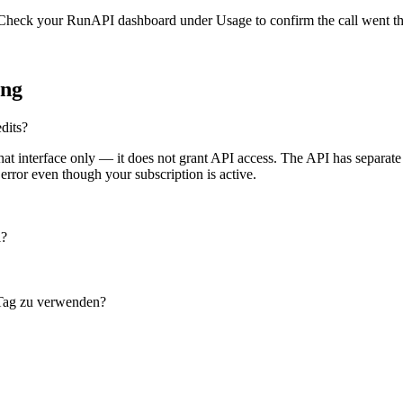
 Check your RunAPI dashboard under Usage to confirm the call went t
ung
dits?
 interface only — it does not grant API access. The API has separate b
 error even though your subscription is active.
l?
 Tag zu verwenden?