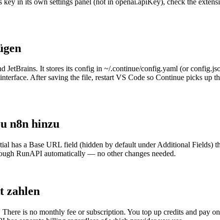
s key in its own settings panel (not in openai.apiKey), check the ext
ügen
JetBrains. It stores its config in ~/.continue/config.yaml (or config.js
interface. After saving the file, restart VS Code so Continue picks up
zu n8n hinzu
l has a Base URL field (hidden by default under Additional Fields) that
rough RunAPI automatically — no other changes needed.
t zahlen
 There is no monthly fee or subscription. You top up credits and pay o