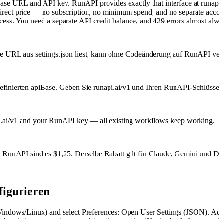
 URL and API key. RunAPI provides exactly that interface at runapi.ai
he direct price — no subscription, no minimum spend, and no separate acc
ss. You need a separate API credit balance, and 429 errors almost alw
ase URL aus settings.json liest, kann ohne Codeänderung auf RunAPI v
definierten apiBase. Geben Sie runapi.ai/v1 und Ihren RunAPI-Schlüssel
pi.ai/v1 and your RunAPI key — all existing workflows keep working.
RunAPI sind es $1,25. Derselbe Rabatt gilt für Claude, Gemini und 
figurieren
indows/Linux) and select Preferences: Open User Settings (JSON)