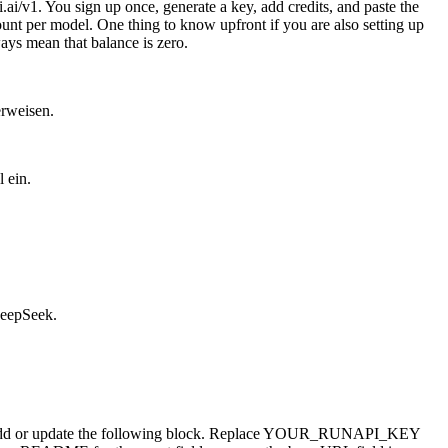
/v1. You sign up once, generate a key, add credits, and paste the
ount per model. One thing to know upfront if you are also setting up
ays mean that balance is zero.
erweisen.
 ein.
DeepSeek.
. Add or update the following block. Replace YOUR_RUNAPI_KEY