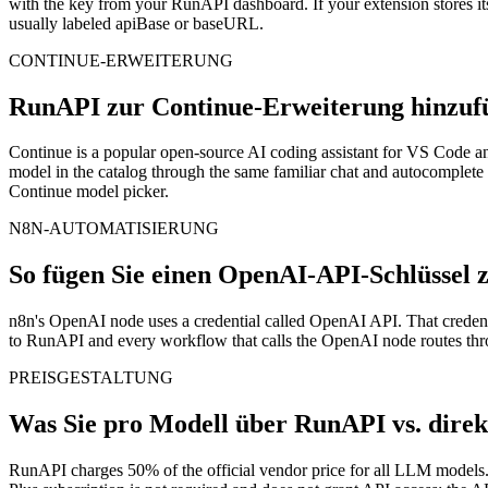
with the key from your RunAPI dashboard. If your extension stores it
usually labeled apiBase or baseURL.
CONTINUE-ERWEITERUNG
RunAPI zur Continue-Erweiterung hinzuf
Continue is a popular open-source AI coding assistant for VS Code and 
model in the catalog through the same familiar chat and autocomplete 
Continue model picker.
N8N-AUTOMATISIERUNG
So fügen Sie einen OpenAI-API-Schlüssel 
n8n's OpenAI node uses a credential called OpenAI API. That credentia
to RunAPI and every workflow that calls the OpenAI node routes th
PREISGESTALTUNG
Was Sie pro Modell über RunAPI vs. direk
RunAPI charges 50% of the official vendor price for all LLM models.