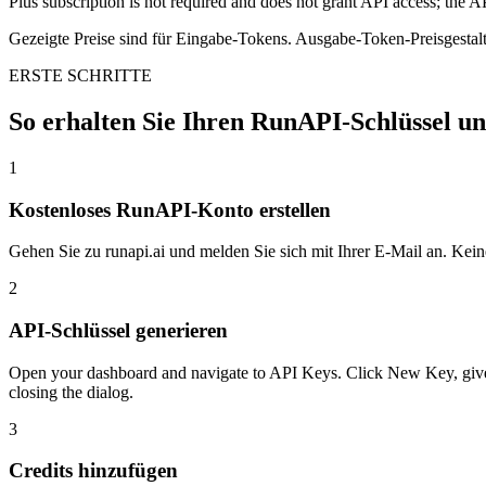
Plus subscription is not required and does not grant API access; the A
Gezeigte Preise sind für Eingabe-Tokens. Ausgabe-Token-Preisgestaltun
ERSTE SCHRITTE
So erhalten Sie Ihren RunAPI-Schlüssel u
1
Kostenloses RunAPI-Konto erstellen
Gehen Sie zu runapi.ai und melden Sie sich mit Ihrer E-Mail an. Keine
2
API-Schlüssel generieren
Open your dashboard and navigate to API Keys. Click New Key, give i
closing the dialog.
3
Credits hinzufügen