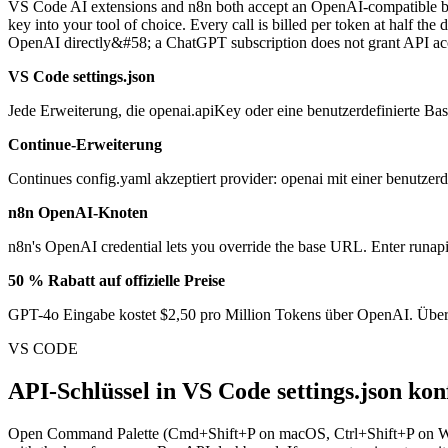
VS Code AI extensions and n8n both accept an OpenAI-compatible base
key into your tool of choice. Every call is billed per token at half t
OpenAI directly&#58; a ChatGPT subscription does not grant API acce
VS Code settings.json
Jede Erweiterung, die openai.apiKey oder eine benutzerdefinierte B
Continue-Erweiterung
Continues config.yaml akzeptiert provider: openai mit einer benutzer
n8n OpenAI-Knoten
n8n's OpenAI credential lets you override the base URL. Enter runa
50 % Rabatt auf offizielle Preise
GPT-4o Eingabe kostet $2,50 pro Million Tokens über OpenAI. Über 
VS CODE
API-Schlüssel in VS Code settings.json kon
Open Command Palette (Cmd+Shift+P on macOS, Ctrl+Shift+P on W