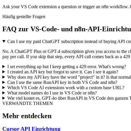
Ask your VS Code extension a question or trigger an n8n workflow.
Häufig gestellte Fragen
FAQ zur VS-Code- und n8n-API-Einricht
Can I use my paid ChatGPT subscription instead of buying API cre
No. A ChatGPT Plus or GPT-4 subscription gives you access to the chat
pay per call. If you skip that step, every API call comes back as a 429
I set everything up but I keep getting a 429 error. What's wrong?
I created an API key but forgot to save it. Can I see it again?
Why does my API key have the word "project" in it? Is that norma
Can I use the same RunAPI key in both VS Code and n8n?
Which VS Code AI extensions work with a custom base URL?
What model names do I use in VS Code or n8n?
Wie viel kostet es, GPT-4o über RunAPI in VS Code den ganzen
VERWANDTE THEMEN
Mehr entdecken
Cursor API Einrichtung