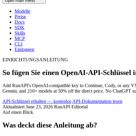
Open main menu
Modelle
Preise
Docs
SDK
Skills
MCP
CLI
Einloggen
EINRICHTUNGSANLEITUNG
So fügen Sie einen OpenAI-API-Schlüssel 
Add RunAPI's OpenAI-compatible key to Continue, Cody, or any VS 
Gemini, and 210+ models at 50% off the direct price. No ChatGPT su
API-Schlüssel erhalten — kostenlos
API-Dokumentation lesen
Aktualisiert June 23, 2026
RunAPI Editorial
Auf einen Blick
Was deckt diese Anleitung ab?