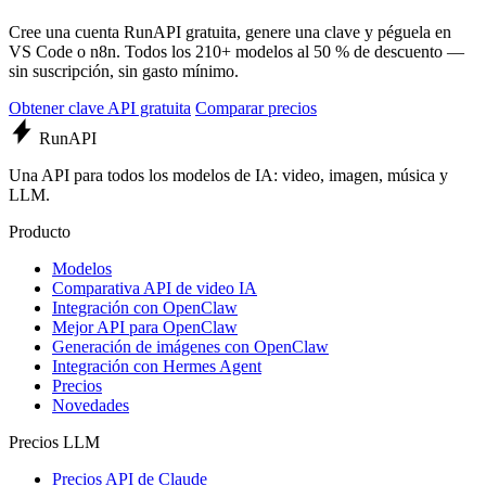
Cree una cuenta RunAPI gratuita, genere una clave y péguela en
VS Code o n8n. Todos los 210+ modelos al 50 % de descuento —
sin suscripción, sin gasto mínimo.
Obtener clave API gratuita
Comparar precios
Run
API
Una API para todos los modelos de IA: video, imagen, música y
LLM.
Producto
Modelos
Comparativa API de video IA
Integración con OpenClaw
Mejor API para OpenClaw
Generación de imágenes con OpenClaw
Integración con Hermes Agent
Precios
Novedades
Precios LLM
Precios API de Claude