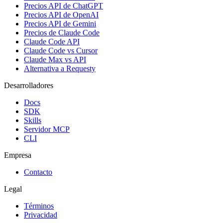
Precios API de ChatGPT
Precios API de OpenAI
Precios API de Gemini
Precios de Claude Code
Claude Code API
Claude Code vs Cursor
Claude Max vs API
Alternativa a Requesty
Desarrolladores
Docs
SDK
Skills
Servidor MCP
CLI
Empresa
Contacto
Legal
Términos
Privacidad