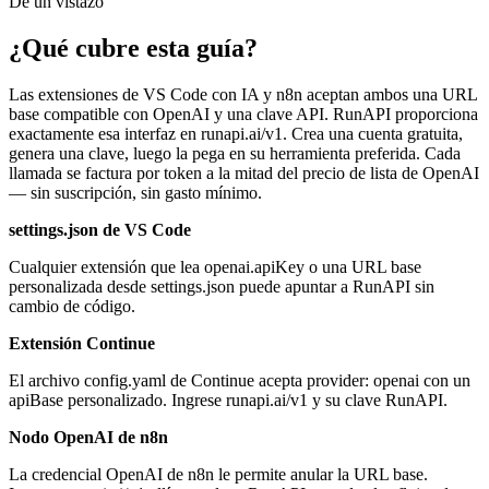
De un vistazo
¿Qué cubre esta guía?
Las extensiones de VS Code con IA y n8n aceptan ambos una URL
base compatible con OpenAI y una clave API. RunAPI proporciona
exactamente esa interfaz en runapi.ai/v1. Crea una cuenta gratuita,
genera una clave, luego la pega en su herramienta preferida. Cada
llamada se factura por token a la mitad del precio de lista de OpenAI
— sin suscripción, sin gasto mínimo.
settings.json de VS Code
Cualquier extensión que lea openai.apiKey o una URL base
personalizada desde settings.json puede apuntar a RunAPI sin
cambio de código.
Extensión Continue
El archivo config.yaml de Continue acepta provider: openai con un
apiBase personalizado. Ingrese runapi.ai/v1 y su clave RunAPI.
Nodo OpenAI de n8n
La credencial OpenAI de n8n le permite anular la URL base.