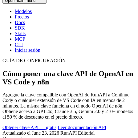
Open main menu
Modelos
Precios
Docs
SDK
Skills
MCP
CLI
Iniciar sesión
GUÍA DE CONFIGURACIÓN
Cómo poner una clave API de OpenAI en
VS Code y n8n
Agregue la clave compatible con OpenAI de RunAPI a Continue,
Cody o cualquier extensión de VS Code con IA en menos de 2
minutos. La misma clave funciona en el nodo OpenAI de n8n.
Obtiene acceso a GPT-4o, Claude 3.5, Gemini 2.0 y 210+ modelos
al 50 % de descuento en el precio directo.
Obtener clave API — gratis
Leer documentación API
Actualizado el June 23, 2026
RunAPI Editorial