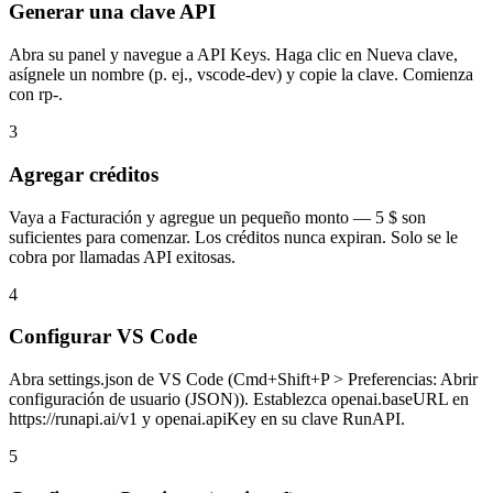
Generar una clave API
Abra su panel y navegue a API Keys. Haga clic en Nueva clave,
asígnele un nombre (p. ej., vscode-dev) y copie la clave. Comienza
con rp-.
3
Agregar créditos
Vaya a Facturación y agregue un pequeño monto — 5 $ son
suficientes para comenzar. Los créditos nunca expiran. Solo se le
cobra por llamadas API exitosas.
4
Configurar VS Code
Abra settings.json de VS Code (Cmd+Shift+P > Preferencias: Abrir
configuración de usuario (JSON)). Establezca openai.baseURL en
https://runapi.ai/v1 y openai.apiKey en su clave RunAPI.
5