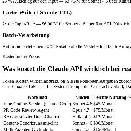
25 % Aufschlag auf den Input — $3,75/M für Sonnet 4.6 über RunAPI.
Cache-Write (1 Stunde TTL)
2x der Input-Rate — $6,00/M für Sonnet 4.6 über RunAPI. Nützlich 
Batch-Verarbeitung
Anthropic bietet einen 50 %-Rabatt auf alle Modelle für Batch-Anfrag
Kosten in der Praxis
Was kostet die Claude API wirklich bei r
Token-Kosten wirken abstrakt, bis Sie sie konkreten Aufgaben zuord
dass Eingabe-Token — Ihr System-Prompt, der Gesprächsverlauf, Dat
Workload
Modell
Leichte Nutzung (
Vibe-Coding-Session (Claude Code)
Sonnet 4.6
$45/Monat
PR Code-Review-Agent
Opus 4.7
$75/Monat
RAG-gestützter Docs-Chatbot
Haiku 4.5
$12/Monat
Content-Generierungspipeline
Sonnet 4.6
$30/Monat
Multi-Agenten-Orchestrator
Opus 4.7
$150/Monat