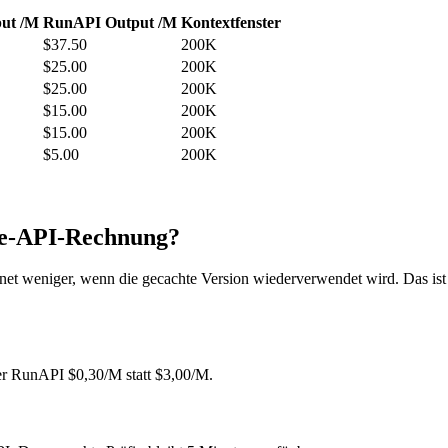
ut /M
RunAPI Output /M
Kontextfenster
$37.50
200K
$25.00
200K
$25.00
200K
$15.00
200K
$15.00
200K
$5.00
200K
de-API-Rechnung?
net weniger, wenn die gecachte Version wiederverwendet wird. Das ist
er RunAPI $0,30/M statt $3,00/M.