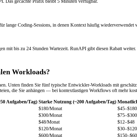
 Das gecachte Präfix bleibt 5 Minuten verfügbar.
für lange Coding-Sessions, in denen Kontext häufig wiederverwendet 
en mit bis zu 24 Stunden Wartezeit. RunAPI gibt diesen Rabatt weiter.
ealen Workloads?
nen. Unten finden Sie fünf typische Entwickler-Workloads mit geschät
eien, die Sie anhängen — bei kontextlastigen Workflows oft mehr kos
~50 Aufgaben/Tag)
Starke Nutzung (~200 Aufgaben/Tag)
Monatlich
$180/Monat
$45–$180
$300/Monat
$75–$300
$48/Monat
$12–$48
$120/Monat
$30–$120
$600/Monat
$150–$60