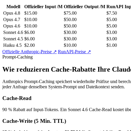
Modell
Offizieller Input /M
Offizieller Output /M
RunAPI Inp
Opus 4.8
$15.00
$75.00
$7.50
Opus 4.7
$10.00
$50.00
$5.00
Opus 4.6
$10.00
$50.00
$5.00
Sonnet 4.6
$6.00
$30.00
$3.00
Sonnet 4.5
$6.00
$30.00
$3.00
Haiku 4.5
$2.00
$10.00
$1.00
Offizielle Anthropic-Preise ↗
RunAPI-Preise ↗
Prompt-Caching
Wie reduzieren Cache-Rabatte Ihre Clau
Anthropics Prompt-Caching speichert wiederholte Präfixe und berech
jeder Anfrage denselben System-Prompt und Dateikontext senden.
Cache-Read
90 % Rabatt auf Input-Tokens. Ein Sonnet 4.6 Cache-Read kostet üb
Cache-Write (5 Min. TTL)