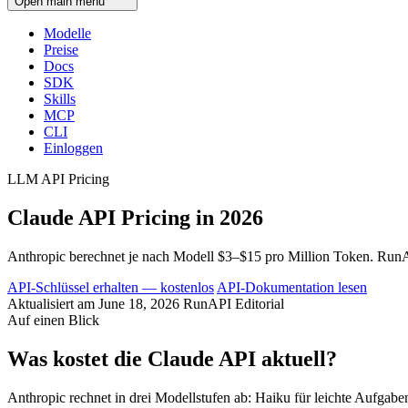
Open main menu
Modelle
Preise
Docs
SDK
Skills
MCP
CLI
Einloggen
LLM API Pricing
Claude API Pricing in 2026
Anthropic berechnet je nach Modell $3–$15 pro Million Token. RunAP
API-Schlüssel erhalten — kostenlos
API-Dokumentation lesen
Aktualisiert am June 18, 2026
RunAPI Editorial
Auf einen Blick
Was kostet die Claude API aktuell?
Anthropic rechnet in drei Modellstufen ab: Haiku für leichte Aufgabe