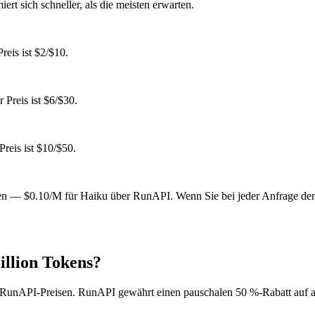
t sich schneller, als die meisten erwarten.
eis ist $2/$10.
Preis ist $6/$30.
reis ist $10/$50.
n — $0.10/M für Haiku über RunAPI. Wenn Sie bei jeder Anfrage de
illion Tokens?
den RunAPI-Preisen. RunAPI gewährt einen pauschalen 50 %-Rabatt auf