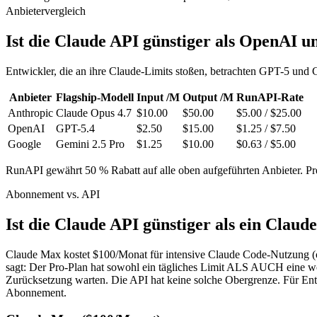
Anbietervergleich
Ist die Claude API günstiger als OpenAI 
Entwickler, die an ihre Claude-Limits stoßen, betrachten GPT-5 und G
Anbieter
Flagship-Modell
Input /M
Output /M
RunAPI-Rate
Anthropic
Claude Opus 4.7
$10.00
$50.00
$5.00 / $25.00
OpenAI
GPT-5.4
$2.50
$15.00
$1.25 / $7.50
Google
Gemini 2.5 Pro
$1.25
$10.00
$0.63 / $5.00
RunAPI gewährt 50 % Rabatt auf alle oben aufgeführten Anbieter. Prei
Abonnement vs. API
Ist die Claude API günstiger als ein Cla
Claude Max kostet $100/Monat für intensive Claude Code-Nutzung (od
sagt: Der Pro-Plan hat sowohl ein tägliches Limit ALS AUCH eine wö
Zurücksetzung warten. Die API hat keine solche Obergrenze. Für Ent
Abonnement.