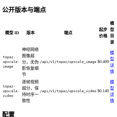
公开版本与端点
模
起步
型
模型 ID
版本
端点
价格
目
录
神经网络
模
图像超
topaz-
型
$0.400
upscale-
分，无伪
/api/v1/topaz/upscale_image
详
image
影恢复细
情
节
逐帧视频
模
topaz-
超分，保
型
$0.140
upscale-
/api/v1/topaz/upscale_video
持时序一
详
video
致性
情
配置