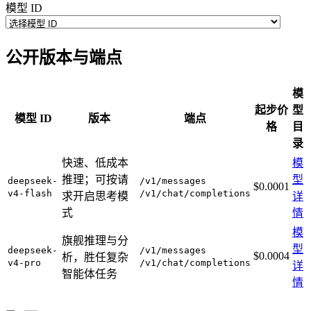
模型 ID
公开版本与端点
模
起步价
型
模型 ID
版本
端点
格
目
录
快速、低成本
模
推理；可按请
型
deepseek-
/v1/messages
$0.0001
v4-flash
/v1/chat/completions
求开启思考模
详
式
情
模
旗舰推理与分
型
deepseek-
/v1/messages
$0.0004
析，胜任复杂
v4-pro
/v1/chat/completions
详
智能体任务
情