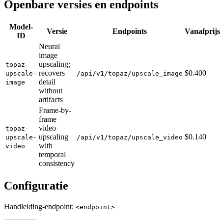
Openbare versies en endpoints
Model-
Versie
Endpoints
Vanafprijs
ID
Neural
image
upscaling;
topaz-
recovers
$0.400
upscale-
/api/v1/topaz/upscale_image
detail
image
without
artifacts
Frame-by-
frame
video
topaz-
upscaling
$0.140
upscale-
/api/v1/topaz/upscale_video
with
video
temporal
consistency
Configuratie
Handleiding-endpoint:
<endpoint>