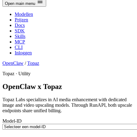
Open main menu
Modellen
Prijzen
Docs
SDK
Skills
MCP
CLI
Inloggen
OpenClaw
/
Topaz
Topaz · Utility
OpenClaw x Topaz
Topaz Labs specializes in AI media enhancement with dedicated
image and video upscaling models. Through RunAPI, both upscale
endpoints share unified billing.
Model-ID