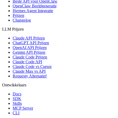
Beste API voor OpenClaw
OpenClaw Beeldgeneratie
Hermes Agent Integratie
Prijzen
Changelog
LLM Prijzen
Claude API Prijzen
ChatGPT API Prijzen
OpenAI API Prijzen
Gemini API Prijzen
Claude Code Prijzen
Claude Code API
Claude Code vs Cursor
Claude Max vs API
Requesty Alternatief
Ontwikkelaars
Docs
SDK
Skills
MCP Server
CLI