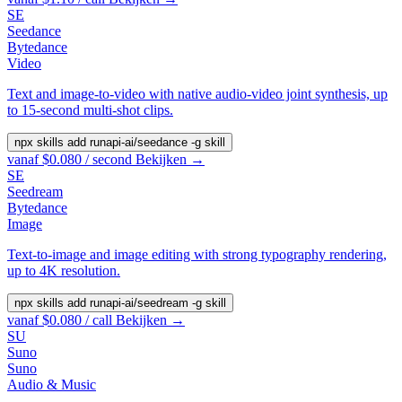
SE
Seedance
Bytedance
Video
Text and image-to-video with native audio-video joint synthesis, up
to 15-second multi-shot clips.
npx skills add runapi-ai/seedance -g
skill
vanaf $0.080 / second
Bekijken →
SE
Seedream
Bytedance
Image
Text-to-image and image editing with strong typography rendering,
up to 4K resolution.
npx skills add runapi-ai/seedream -g
skill
vanaf $0.080 / call
Bekijken →
SU
Suno
Suno
Audio & Music