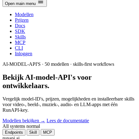
Open main menu
Modellen
Prijzen
Docs
SDK
Skills
MCP
CLI
Inloggen
AI-MODEL-API'S · 50 modellen · skills-first workflows
Bekijk AI-model-API's voor
ontwikkelaars.
Vergelijk model-ID's, prijzen, mogelijkheden en installeerbare skills
voor video-, beeld-, muziek-, audio- en LLM-apps met één
RunAPI-key.
Modellen bekijken →
Lees de documentatie
All systems normal
Endpoints
Skill
MCP
runapi.ai