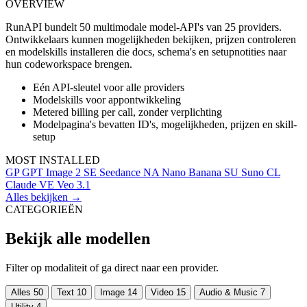
OVERVIEW
RunAPI bundelt 50 multimodale model-API's van 25 providers.
Ontwikkelaars kunnen mogelijkheden bekijken, prijzen controleren
en modelskills installeren die docs, schema's en setupnotities naar
hun codeworkspace brengen.
Eén API-sleutel voor alle providers
Modelskills voor appontwikkeling
Metered billing per call, zonder verplichting
Modelpagina's bevatten ID's, mogelijkheden, prijzen en skill-
setup
MOST INSTALLED
GP
GPT Image 2
SE
Seedance
NA
Nano Banana
SU
Suno
CL
Claude
VE
Veo 3.1
Alles bekijken →
CATEGORIEËN
Bekijk alle modellen
Filter op modaliteit of ga direct naar een provider.
Alles
50
Text
10
Image
14
Video
15
Audio & Music
7
Utility
4