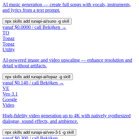
AI music generation — create full songs with vocals, instruments,
and lyrics from a text prompt.
npx skills add runapi-ai/suno -g
skill
vanaf $0.0000 / call
Bekijken →
TO
Topaz
Topaz
Utility
AI-powered image and video upscaling — enhance resolution and
detail without artifacts.
npx skills add runapi-ai/topaz -g
skill
vanaf $0.140 / call
Bekijken →
VE
Veo 3.1
Google
Video
High-fidelity video generation up to 4K with natively synthesized
dialogue, sound effects, and ambience.
npx skills add runapi-ai/veo-3-1 -g
skill
vanaf $0.300 / call
Bekijken →