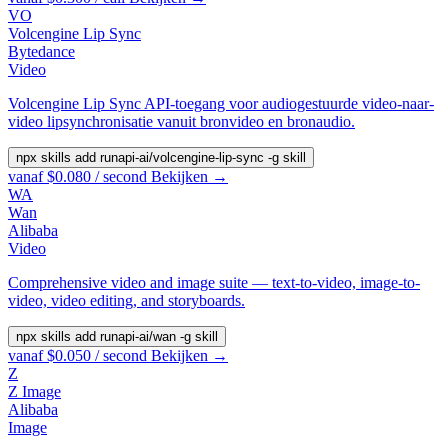
VO
Volcengine Lip Sync
Bytedance
Video
Volcengine Lip Sync API-toegang voor audiogestuurde video-naar-
video lipsynchronisatie vanuit bronvideo en bronaudio.
npx skills add runapi-ai/volcengine-lip-sync -g
skill
vanaf $0.080 / second
Bekijken →
WA
Wan
Alibaba
Video
Comprehensive video and image suite — text-to-video, image-to-
video, video editing, and storyboards.
npx skills add runapi-ai/wan -g
skill
vanaf $0.050 / second
Bekijken →
Z
Z Image
Alibaba
Image