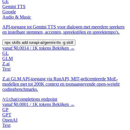
GE
Gemini TTS
Google
Audio & Music
API-toegang tot Gemini TTS voor dialogen met meerdere sprekers
en instelbare stemmen, accenten, spreekstijlen en spreektempo's.
npx skills add runapi-ai/gemini-tts -g
skill
vanaf $0.0014 / 1K tokens
Bekijken →
GL
GLM
Z.ai
Text
Z.ai GLM API-toegang via RunAPI, MIT-gelicentieerde MoE-
modellen met tot 200K context en toonaangevende open-weight
codingbenchmarks.
/v1/chat/completions
endpoint
vanaf $0.0001 / 1K tokens
Bekijken →
GP
GPT
OpenAI
Text