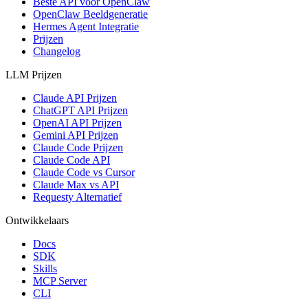
Beste API voor OpenClaw
OpenClaw Beeldgeneratie
Hermes Agent Integratie
Prijzen
Changelog
LLM Prijzen
Claude API Prijzen
ChatGPT API Prijzen
OpenAI API Prijzen
Gemini API Prijzen
Claude Code Prijzen
Claude Code API
Claude Code vs Cursor
Claude Max vs API
Requesty Alternatief
Ontwikkelaars
Docs
SDK
Skills
MCP Server
CLI