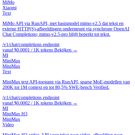
MiMo
Xiaomi
Text
MiMo API via RunAPI, met basismodel mimo-v2.5 dat tekst en
externe HTTP(S)-afbeeldingen ondersteunt via synchrone OpenAI
Chat Completions; mimo-v2.5-pro blijft beperkt tot tekst.
/v1/chat/completions
endpoint
vanaf $0.0001 / 1K tokens
Bekijken →
MI
MiniMax
MiniMax
Text
MiniMax text API-toegang via RunAPI, sparse MoE-modellen van
200K tot 1M context en tot 80,5% SWE-bench Verified.
/v1/chat/completions
endpoint
vanaf $0.0002 / 1K tokens
Bekijken →
MI
MiniMax H3
MiniMax
Video
MiniMax H3-video-API voor tekst-naar-video, afbeelding-naar-