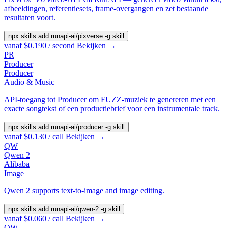
afbeeldingen, referentiesets, frame-overgangen en zet bestaande
resultaten voort.
npx skills add runapi-ai/pixverse -g
skill
vanaf $0.190 / second
Bekijken →
PR
Producer
Producer
Audio & Music
API-toegang tot Producer om FUZZ-muziek te genereren met een
exacte songtekst of een productiebrief voor een instrumentale track.
npx skills add runapi-ai/producer -g
skill
vanaf $0.130 / call
Bekijken →
QW
Qwen 2
Alibaba
Image
Qwen 2 supports text-to-image and image editing.
npx skills add runapi-ai/qwen-2 -g
skill
vanaf $0.060 / call
Bekijken →
QW