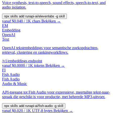
Voice synthesis, text-to-speech, sound effects, speech-to-text, and
audio isolation.
npx skills add runapi-ai/elevenlabs -g
skill
vanaf $0.040 / 1K chars
Bekijken →
EM
Embedding
OpenAI
Text
OpenAI tekstembeddings voor semantische zoekopdrachten,
retrieval, clustering en rankingworkflows.
/v1/embeddings
endpoint
vanaf $0.0000 / 1K tokens
Bekijken →
FI
Fish Audio
Fish Audio
Audio & Music
API-toegang tot Fish Audio voor expressieve, meertalige tekst-naar-
spraak die geschikt is voor productie, met beheerde MP3-uitvoer.
npx skills add runapi-ai/fish-audio -g
skill
vanaf $0.020 / 1K UTF-8 bytes
Bekijken →