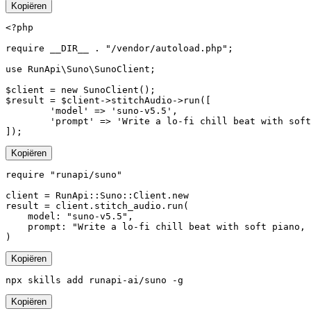
Kopiëren
<?php

require __DIR__ . "/vendor/autoload.php";

use RunApi\Suno\SunoClient;

$client = new SunoClient();

$result = $client->stitchAudio->run([

        'model' => 'suno-v5.5',

        'prompt' => 'Write a lo-fi chill beat with soft
]);
Kopiëren
require "runapi/suno"

client = RunApi::Suno::Client.new

result = client.stitch_audio.run(

    model: "suno-v5.5",

    prompt: "Write a lo-fi chill beat with soft piano, 
)
Kopiëren
npx skills add runapi-ai/suno -g
Kopiëren