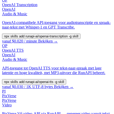
OP
OpenAI Transcription
OpenAI
Audio & Music
OpenAI-compatibele API-toegang voor audiotranscriptie en spraak-
naar-tekst met Whisper-1 en GPT Transcribe.
npx skills add runapi-ai/openai-transcription -g
skill
vanaf $0.020 / minute
Bekijken →
OP
OpenAI TTS
OpenAI
Audio & Music
API-toegang tot OpenAI TTS voor tekst-naar-spraak met lage
latentie en hoge kwaliteit, met MP3-uitvoer die RunAPI beheert.
npx skills add runapi-ai/openai-tts -g
skill
vanaf $0.030 / 1K UTF-8 bytes
Bekijken →
PI
PixVerse
PixVerse
Video
PixVerse V6 video-API via RunAPI — genereer video vanuit tekst,