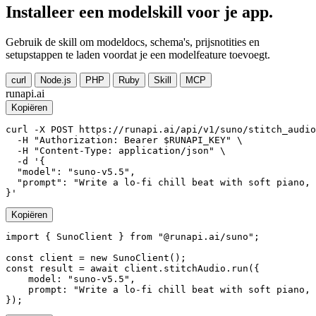
Installeer een modelskill voor je app.
Gebruik de skill om modeldocs, schema's, prijsnotities en
setupstappen te laden voordat je een modelfeature toevoegt.
curl
Node.js
PHP
Ruby
Skill
MCP
runapi.ai
Kopiëren
curl -X POST https://runapi.ai/api/v1/suno/stitch_audio
  -H "Authorization: Bearer $RUNAPI_KEY" \

  -H "Content-Type: application/json" \

  -d '{

  "model": "suno-v5.5",

  "prompt": "Write a lo-fi chill beat with soft piano, 
}'
Kopiëren
import { SunoClient } from "@runapi.ai/suno";

const client = new SunoClient();

const result = await client.stitchAudio.run({

    model: "suno-v5.5",

    prompt: "Write a lo-fi chill beat with soft piano, 
});