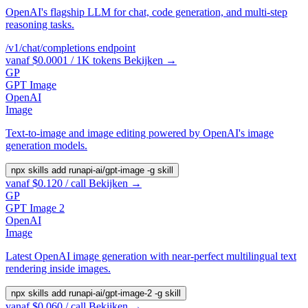
OpenAI's flagship LLM for chat, code generation, and multi-step
reasoning tasks.
/v1/chat/completions
endpoint
vanaf $0.0001 / 1K tokens
Bekijken →
GP
GPT Image
OpenAI
Image
Text-to-image and image editing powered by OpenAI's image
generation models.
npx skills add runapi-ai/gpt-image -g
skill
vanaf $0.120 / call
Bekijken →
GP
GPT Image 2
OpenAI
Image
Latest OpenAI image generation with near-perfect multilingual text
rendering inside images.
npx skills add runapi-ai/gpt-image-2 -g
skill
vanaf $0.060 / call
Bekijken →