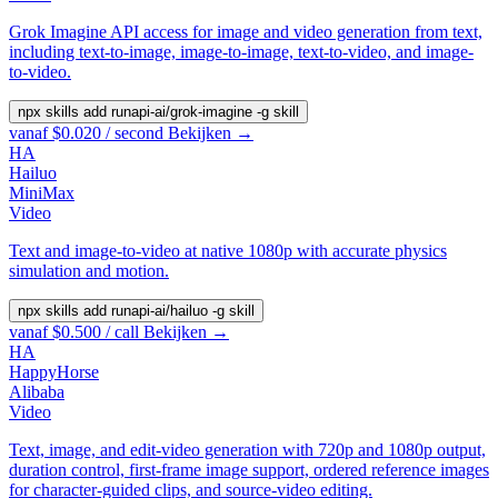
Grok Imagine API access for image and video generation from text,
including text-to-image, image-to-image, text-to-video, and image-
to-video.
npx skills add runapi-ai/grok-imagine -g
skill
vanaf $0.020 / second
Bekijken →
HA
Hailuo
MiniMax
Video
Text and image-to-video at native 1080p with accurate physics
simulation and motion.
npx skills add runapi-ai/hailuo -g
skill
vanaf $0.500 / call
Bekijken →
HA
HappyHorse
Alibaba
Video
Text, image, and edit-video generation with 720p and 1080p output,
duration control, first-frame image support, ordered reference images
for character-guided clips, and source-video editing.