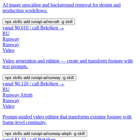
AI image upscaling and background removal for design and
production workflows.
npx skills add runapi-ai/recraft -g
skill
vanaf $0.010 / call
Bekijken →
RU
Runway
Runway
Video
Video generation and editing — create and transform footage with
text prompts.
npx skills add runapi-ai/runway -g
skill
vanaf $0.120 / call
Bekijken →
RU
Runway Aleph
Runway
Video
Prompt-guided video editing that transforms existing footage with
frame-level continuity.
npx skills add runapi-ai/runway-aleph -g
skill
vanaf $1.10 / call
Bekijken →