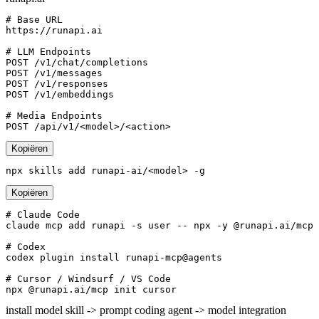
# Base URL
https://runapi.ai

# LLM Endpoints
POST /v1/chat/completions

POST /v1/messages

POST /v1/responses

POST /v1/embeddings

# Media Endpoints
POST /api/v1/<model>/<action>
Kopiëren
npx skills add runapi-ai/<model> -g
Kopiëren
# Claude Code

claude mcp add runapi -s user -- npx -y @runapi.ai/mcp

# Codex

codex plugin install runapi-mcp@agents

# Cursor / Windsurf / VS Code

npx @runapi.ai/mcp init cursor
install model skill -> prompt coding agent -> model integration