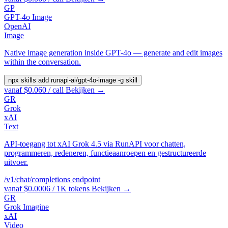
GP
GPT-4o Image
OpenAI
Image
Native image generation inside GPT-4o — generate and edit images
within the conversation.
npx skills add runapi-ai/gpt-4o-image -g
skill
vanaf $0.060 / call
Bekijken →
GR
Grok
xAI
Text
API-toegang tot xAI Grok 4.5 via RunAPI voor chatten,
programmeren, redeneren, functieaanroepen en gestructureerde
uitvoer.
/v1/chat/completions
endpoint
vanaf $0.0006 / 1K tokens
Bekijken →
GR
Grok Imagine
xAI
Video