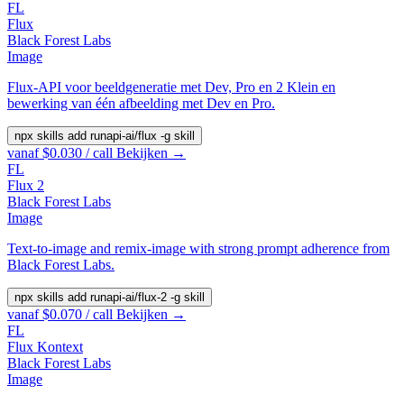
FL
Flux
Black Forest Labs
Image
Flux-API voor beeldgeneratie met Dev, Pro en 2 Klein en
bewerking van één afbeelding met Dev en Pro.
npx skills add runapi-ai/flux -g
skill
vanaf $0.030 / call
Bekijken →
FL
Flux 2
Black Forest Labs
Image
Text-to-image and remix-image with strong prompt adherence from
Black Forest Labs.
npx skills add runapi-ai/flux-2 -g
skill
vanaf $0.070 / call
Bekijken →
FL
Flux Kontext
Black Forest Labs
Image