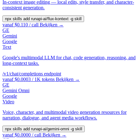
In-context image editing — local edits, style transfer, and character-
consistent generation.
npx skills add runapi-ai/flux-kontext -g
skill
vanaf $0.110 / call
Bekijken →
GE
Gemini
Google
Text
Google's multimodal LLM for chat, code generation, reasoning, and
long-context tasks.
/v1/chat/completions
endpoint
vanaf $0.0003 / 1K tokens
Bekijken →
GE
Gemini Omni
Google
Video
Voice, character, and multimodal video generation resources for
narration, dialogue, and agent media workflows.
npx skills add runapi-ai/gemini-omni -g
skill
vanaf $0.0000 / call
Bekijken →