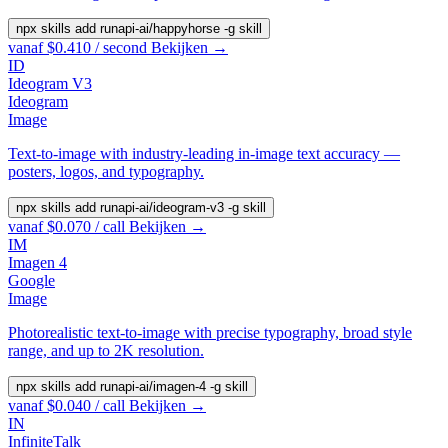
npx skills add runapi-ai/happyhorse -g
skill
vanaf $0.410 / second
Bekijken →
ID
Ideogram V3
Ideogram
Image
Text-to-image with industry-leading in-image text accuracy —
posters, logos, and typography.
npx skills add runapi-ai/ideogram-v3 -g
skill
vanaf $0.070 / call
Bekijken →
IM
Imagen 4
Google
Image
Photorealistic text-to-image with precise typography, broad style
range, and up to 2K resolution.
npx skills add runapi-ai/imagen-4 -g
skill
vanaf $0.040 / call
Bekijken →
IN
InfiniteTalk