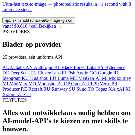
Ultra-fast text-to-image — photorealistic results in ~1 second with 8
inference steps.
npx skills add runapi-ai/z-image -g
skill
vanaf $0.010 / call
Bekijken →
PROVIDERS
Blader op provider
25 providers, één uniforme API.
AL
Alibaba
AN
Anthropic
BL
Black Forest Labs
BY
Bytedance
DE
DeepSeek
EL
ElevenLabs
FI
Fish Audio
GO
Google
ID
Ideogram
KU
Kuaishou
LU
Luma
ME
MeiGen-AI
MI
Midjourney
MI
MiniMax
MO
Moonshot AI
OP
OpenAI
PI
PixVerse
PR
Producer
RE
Recraft
RU
Runway
SU
Suno
TO
Topaz
XA
xAI
XI
Xiaomi
Z.
Z.ai
FEATURES
Alles wat ontwikkelaars nodig hebben om
AI-model-API's te kiezen en met skills te
bouwen.