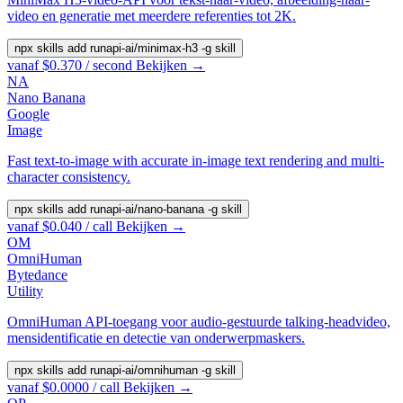
video en generatie met meerdere referenties tot 2K.
npx skills add runapi-ai/minimax-h3 -g
skill
vanaf $0.370 / second
Bekijken →
NA
Nano Banana
Google
Image
Fast text-to-image with accurate in-image text rendering and multi-
character consistency.
npx skills add runapi-ai/nano-banana -g
skill
vanaf $0.040 / call
Bekijken →
OM
OmniHuman
Bytedance
Utility
OmniHuman API-toegang voor audio-gestuurde talking-headvideo,
mensidentificatie en detectie van onderwerpmaskers.
npx skills add runapi-ai/omnihuman -g
skill
vanaf $0.0000 / call
Bekijken →