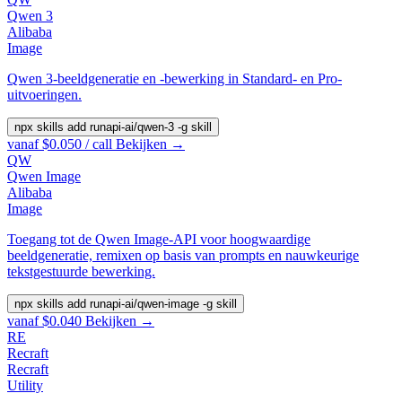
Qwen 3
Alibaba
Image
Qwen 3-beeldgeneratie en -bewerking in Standard- en Pro-
uitvoeringen.
npx skills add runapi-ai/qwen-3 -g
skill
vanaf $0.050 / call
Bekijken →
QW
Qwen Image
Alibaba
Image
Toegang tot de Qwen Image-API voor hoogwaardige
beeldgeneratie, remixen op basis van prompts en nauwkeurige
tekstgestuurde bewerking.
npx skills add runapi-ai/qwen-image -g
skill
vanaf $0.040
Bekijken →
RE
Recraft
Recraft
Utility