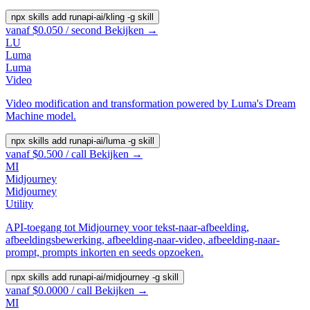
npx skills add runapi-ai/kling -g
skill
vanaf $0.050 / second
Bekijken →
LU
Luma
Luma
Video
Video modification and transformation powered by Luma's Dream
Machine model.
npx skills add runapi-ai/luma -g
skill
vanaf $0.500 / call
Bekijken →
MI
Midjourney
Midjourney
Utility
API-toegang tot Midjourney voor tekst-naar-afbeelding,
afbeeldingsbewerking, afbeelding-naar-video, afbeelding-naar-
prompt, prompts inkorten en seeds opzoeken.
npx skills add runapi-ai/midjourney -g
skill
vanaf $0.0000 / call
Bekijken →
MI