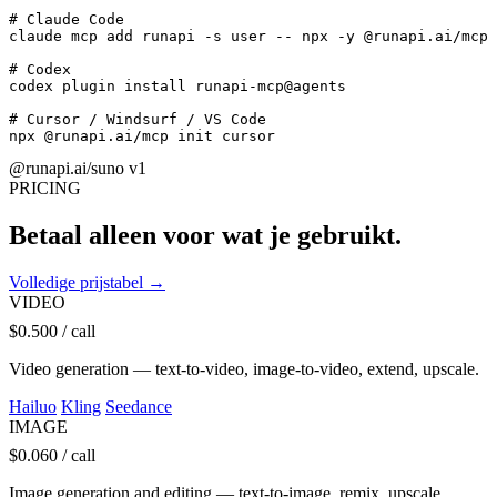
# Claude Code

claude mcp add runapi -s user -- npx -y @runapi.ai/mcp

# Codex

codex plugin install runapi-mcp@agents

# Cursor / Windsurf / VS Code

npx @runapi.ai/mcp init cursor
@runapi.ai/suno
v1
PRICING
Betaal alleen voor wat je gebruikt.
Volledige prijstabel →
VIDEO
$0.500
/ call
Video generation — text-to-video, image-to-video, extend, upscale.
Hailuo
Kling
Seedance
IMAGE
$0.060
/ call
Image generation and editing — text-to-image, remix, upscale.