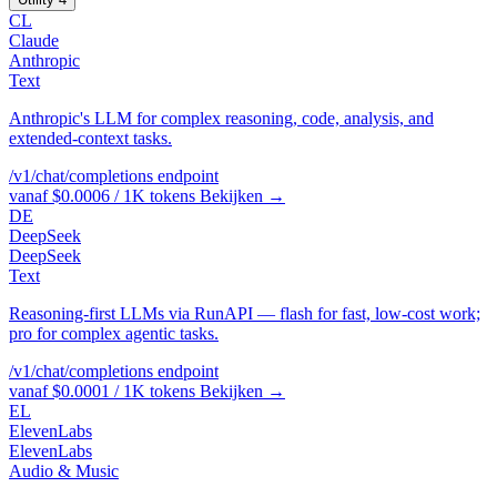
CL
Claude
Anthropic
Text
Anthropic's LLM for complex reasoning, code, analysis, and
extended-context tasks.
/v1/chat/completions
endpoint
vanaf $0.0006 / 1K tokens
Bekijken →
DE
DeepSeek
DeepSeek
Text
Reasoning-first LLMs via RunAPI — flash for fast, low-cost work;
pro for complex agentic tasks.
/v1/chat/completions
endpoint
vanaf $0.0001 / 1K tokens
Bekijken →
EL
ElevenLabs
ElevenLabs
Audio & Music