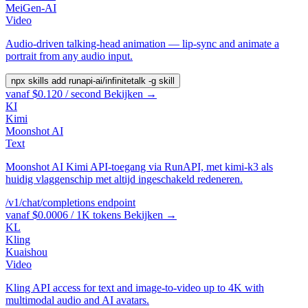
MeiGen-AI
Video
Audio-driven talking-head animation — lip-sync and animate a
portrait from any audio input.
npx skills add runapi-ai/infinitetalk -g
skill
vanaf $0.120 / second
Bekijken →
KI
Kimi
Moonshot AI
Text
Moonshot AI Kimi API-toegang via RunAPI, met kimi-k3 als
huidig vlaggenschip met altijd ingeschakeld redeneren.
/v1/chat/completions
endpoint
vanaf $0.0006 / 1K tokens
Bekijken →
KL
Kling
Kuaishou
Video
Kling API access for text and image-to-video up to 4K with
multimodal audio and AI avatars.