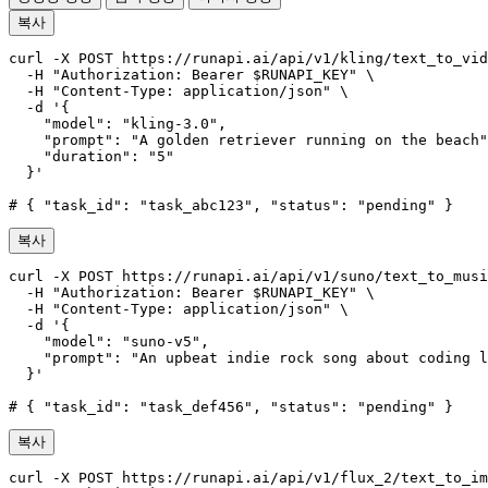
복사
curl -X POST https://runapi.ai/api/v1/kling/text_to_vid
  -H "Authorization: Bearer $RUNAPI_KEY" \

  -H "Content-Type: application/json" \

  -d '{

    "model": "kling-3.0",

    "prompt": "A golden retriever running on the beach"
    "duration": "5"

  }'

# { "task_id": "task_abc123", "status": "pending" }
복사
curl -X POST https://runapi.ai/api/v1/suno/text_to_musi
  -H "Authorization: Bearer $RUNAPI_KEY" \

  -H "Content-Type: application/json" \

  -d '{

    "model": "suno-v5",

    "prompt": "An upbeat indie rock song about coding l
  }'

# { "task_id": "task_def456", "status": "pending" }
복사
curl -X POST https://runapi.ai/api/v1/flux_2/text_to_im