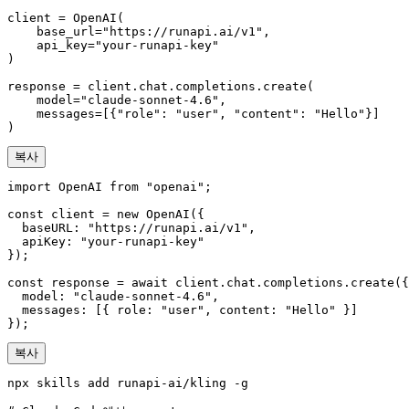
client = OpenAI(

    base_url="https://runapi.ai/v1",

    api_key="your-runapi-key"

)

response = client.chat.completions.create(

    model="claude-sonnet-4.6",

    messages=[{"role": "user", "content": "Hello"}]

)
복사
import OpenAI from "openai";

const client = new OpenAI({

  baseURL: "https://runapi.ai/v1",

  apiKey: "your-runapi-key"

});

const response = await client.chat.completions.create({

  model: "claude-sonnet-4.6",

  messages: [{ role: "user", content: "Hello" }]

});
복사
npx skills add runapi-ai/kling -g
