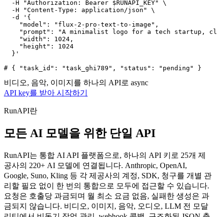
  -H "Authorization: Bearer $RUNAPI_KEY" \

  -H "Content-Type: application/json" \

  -d '{

    "model": "flux-2-pro-text-to-image",

    "prompt": "A minimalist logo for a tech startup, cl
    "width": 1024,

    "height": 1024

  }'

# { "task_id": "task_ghi789", "status": "pending" }
비디오, 음악, 이미지를 하나의 API로
async
API key를 받아 시작하기
RunAPI란
모든 AI 모델을 위한 단일 API
RunAPI는 통합 AI API 플랫폼으로, 하나의 API 키로 25개 제
공사의 220+ AI 모델에 연결됩니다. Anthropic, OpenAI,
Google, Suno, Kling 등 각 제공사의 계정, SDK, 청구를 개별 관
리할 필요 없이 한 번의 통합으로 모두에 접근할 수 있습니다.
요청은 호출당 과금되며 월 최소 요금 없음, 실패한 생성은 과
금되지 않습니다. 비디오, 이미지, 음악, 오디오, LLM 전 모달
리티에서 비동기 작업 관리, webhook 콜백, 구조화된 JSON 출