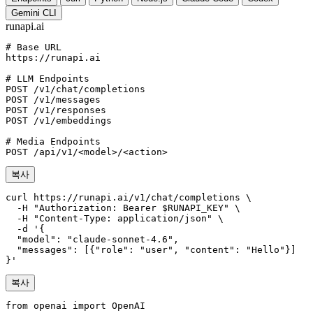
Gemini CLI
runapi.ai
# Base URL
https://runapi.ai

# LLM Endpoints
POST /v1/chat/completions

POST /v1/messages

POST /v1/responses

POST /v1/embeddings

# Media Endpoints
POST /api/v1/<model>/<action>
복사
curl https://runapi.ai/v1/chat/completions \

  -H "Authorization: Bearer $RUNAPI_KEY" \

  -H "Content-Type: application/json" \

  -d '{

  "model": "claude-sonnet-4.6",

  "messages": [{"role": "user", "content": "Hello"}]

}'
복사
from openai import OpenAI
