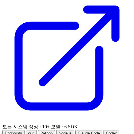
모든 시스템 정상
·
10+ 모델
·
6 SDK
Endpoints
curl
Python
Node.js
Claude Code
Codex