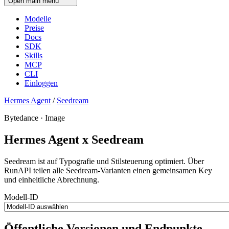
Open main menu
Modelle
Preise
Docs
SDK
Skills
MCP
CLI
Einloggen
Hermes Agent
/
Seedream
Bytedance · Image
Hermes Agent x Seedream
Seedream ist auf Typografie und Stilsteuerung optimiert. Über
RunAPI teilen alle Seedream-Varianten einen gemeinsamen Key
und einheitliche Abrechnung.
Modell-ID
Öffentliche Versionen und Endpunkte