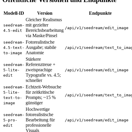
Modell-ID
Version
Endpunkte
Gleicher Realismus
mit gezielter
seedream-
/api/v1/seedream/edit_image
Bereichsbearbeitung
4.5-edit
via Maske/Pinsel
Fotorealistische
seedream-
Ausgabe; stabile
4.5-text-
/api/v1/seedream/text_to_ima
Anatomie
to-image
Stärkere
Referenztreue +
seedream-
zweisprachige
5-lite-
/api/v1/seedream/edit_image
Typografie vs. 4.5;
edit
schneller
Echtzeit-Websuche
seedream-
für zeitkritische
5-lite-
/api/v1/seedream/text_to_ima
Prompts; ~15 %
text-to-
günstiger
image
Hochwertige
fotorealistische
seedream-
Bearbeitung für
5-pro-
/api/v1/seedream/edit_image
professionelle
edit
Visuals