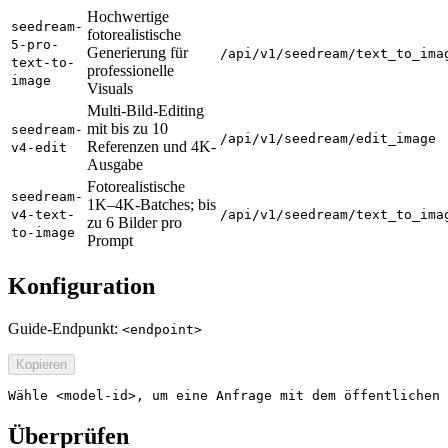
Hochwertige
seedream-
fotorealistische
5-pro-
Generierung für
/api/v1/seedream/text_to_ima
text-to-
professionelle
image
Visuals
Multi-Bild-Editing
mit bis zu 10
seedream-
/api/v1/seedream/edit_image
Referenzen und 4K-
v4-edit
Ausgabe
Fotorealistische
seedream-
1K–4K-Batches; bis
v4-text-
/api/v1/seedream/text_to_ima
zu 6 Bilder pro
to-image
Prompt
Konfiguration
Guide-Endpunkt:
<endpoint>
Kopieren
Wähle <model-id>, um eine Anfrage mit dem öffentlichen 
Überprüfen