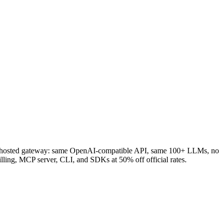
 a hosted gateway: same OpenAI-compatible API, same 100+ LLMs, no
lling, MCP server, CLI, and SDKs at 50% off official rates.