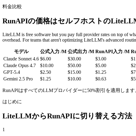
料金比較
RunAPIの価格はセルフホストのLite
LiteLLM is free software but you pay full provider rates on top of w
overhead. For teams that aren't optimizing LiteLLM's advanced routing
モデル
公式入力 /M
公式出力 /M
RunAPI入力 /M
R
Claude Sonnet 4.6
$6.00
$30.00
$3.00
$1
Claude Opus 4.7
$10.00
$50.00
$5.00
$2
GPT-5.4
$2.50
$15.00
$1.25
$7
Gemini 2.5 Pro
$1.25
$10.00
$0.63
$5
RunAPIはすべてのLLMプロバイダーに50%割引を適用し
はじめに
LiteLLMからRunAPIに切り替える方法
1