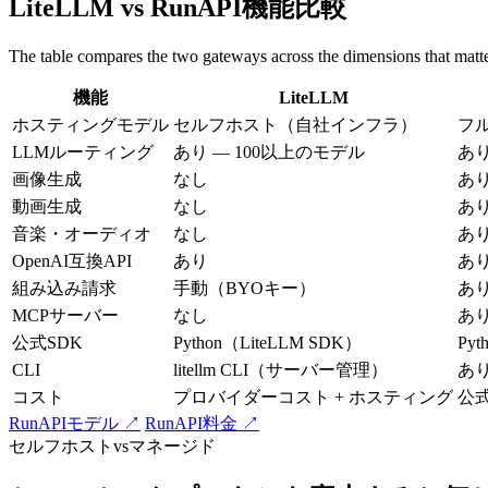
LiteLLM vs RunAPI機能比較
The table compares the two gateways across the dimensions that matt
機能
LiteLLM
ホスティングモデル
セルフホスト（自社インフラ）
フ
LLMルーティング
あり — 100以上のモデル
あり
画像生成
なし
あ
動画生成
なし
あ
音楽・オーディオ
なし
あ
OpenAI互換API
あり
あ
組み込み請求
手動（BYOキー）
あ
MCPサーバー
なし
あ
公式SDK
Python（LiteLLM SDK）
Pyt
CLI
litellm CLI（サーバー管理）
あり
コスト
プロバイダーコスト + ホスティング
公
RunAPIモデル ↗
RunAPI料金 ↗
セルフホストvsマネージド