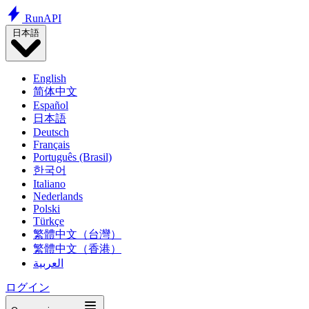
Run
API
日本語
English
简体中文
Español
日本語
Deutsch
Français
Português (Brasil)
한국어
Italiano
Nederlands
Polski
Türkçe
繁體中文（台灣）
繁體中文（香港）
العربية
ログイン