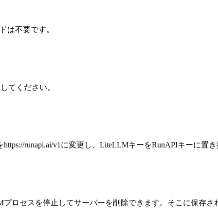
カードは不要です。
コピーしてください。
ttps://runapi.ai/v1に変更し、LiteLLMキーをRunA
teLLMプロセスを停止してサーバーを削除できます。そこに保