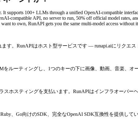
 It supports 100+ LLMs through a unified OpenAI-compatible interfac
nAI-compatible API, no server to run, 50% off official model rates, a
ou want to own, RunAPI gets you the same multi-model access without it
行されます。RunAPIはホスト型サービスです — runapi.ai
PIはLLMをルーティングし、1つのキーの下に画像、動画、音楽、
トプラスホスティングを支払います。RunAPIはインフラオーバ
Java、Ruby、Go向けのSDK、完全なOpenAI SDK互換性を提供し