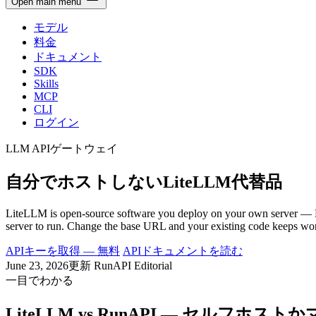
Open main menu
モデル
料金
ドキュメント
SDK
Skills
MCP
CLI
ログイン
LLM APIゲートウェイ
自分でホストしないLiteLLM代替品
LiteLLM is open-source software you deploy on your own server — 
server to run. Change the base URL and your existing code keeps work
APIキーを取得 — 無料
APIドキュメントを読む
June 23, 2026更新
RunAPI Editorial
一目でわかる
LiteLLM vs RunAPI — セルフホス