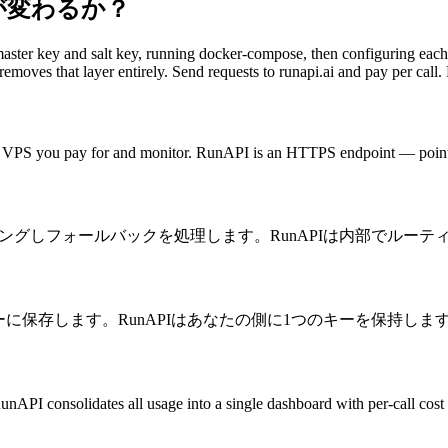
が変わるか？
ster key and salt key, running docker-compose, then configuring each p
moves that layer entirely. Send requests to runapi.ai and pay per call. N
VPS you pay for and monitor. RunAPI is an HTTPS endpoint — point your
ーにマッピングしフォールバックを処理します。RunAPIは内部でル
のキーをサーバーに保存します。RunAPIはあなたの側に1つのキーを保持
nAPI consolidates all usage into a single dashboard with per-call cost 