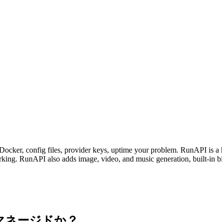
Docker, config files, provider keys, uptime your problem. RunAPI is
ing. RunAPI also adds image, video, and music generation, built-in bi
トかマネージドか？