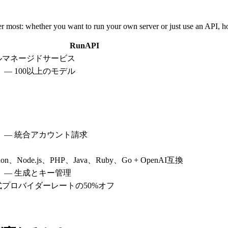
er most: whether you want to run your own server or just use an API,
RunAPI
ルマネージドサービス
 — 100以上のモデル
り
り
り
り
り — 統合アカウント請求
り
hon、Node.js、PHP、Java、Ruby、Go + OpenAI互換
 — 生成とキー管理
式プロバイダーレートの50%オフ