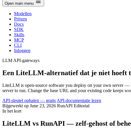
Open main menu
Modellen
Prijzen
Docs
SDK
Skills
MCP
CLI
Inloggen
LLM API-gateways
Een LiteLLM-alternatief dat je niet hoeft 
LiteLLM is open-source software you deploy on your own server — 
server to run. Change the base URL and your existing code keeps work
API-sleutel ophalen — gratis
API-documentatie lezen
Bijgewerkt op June 23, 2026
RunAPI Editorial
In het kort
LiteLLM vs RunAPI — zelf-gehost of beh