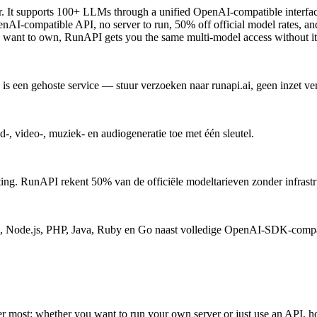
 It supports 100+ LLMs through a unified OpenAI-compatible interfac
nAI-compatible API, no server to run, 50% off official model rates, a
ou want to own, RunAPI gets you the same multi-model access without it
 een gehoste service — stuur verzoeken naar runapi.ai, geen inzet ver
, video-, muziek- en audiogeneratie toe met één sleutel.
sting. RunAPI rekent 50% van de officiële modeltarieven zonder infrast
Node.js, PHP, Java, Ruby en Go naast volledige OpenAI-SDK-compati
er most: whether you want to run your own server or just use an API,