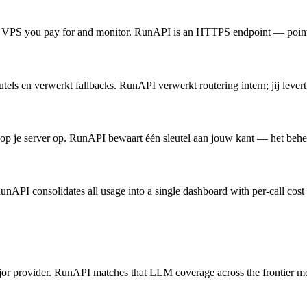
VPS you pay for and monitor. RunAPI is an HTTPS endpoint — point your
s en verwerkt fallbacks. RunAPI verwerkt routering intern; jij levert 
p je server op. RunAPI bewaart één sleutel aan jouw kant — het beheer
nAPI consolidates all usage into a single dashboard with per-call cost 
jor provider. RunAPI matches that LLM coverage across the frontier 