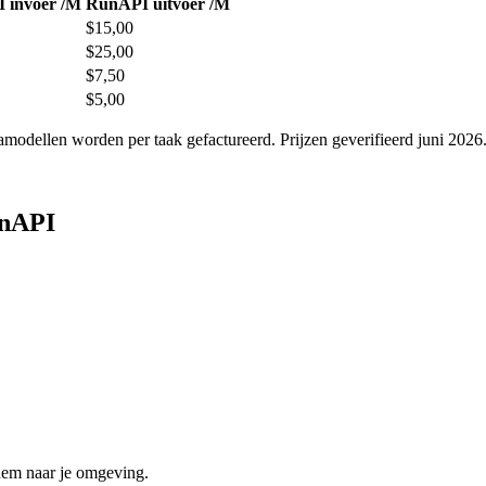
 invoer /M
RunAPI uitvoer /M
$15,00
$25,00
$7,50
$5,00
odellen worden per taak gefactureerd. Prijzen geverifieerd juni 2026
unAPI
hem naar je omgeving.