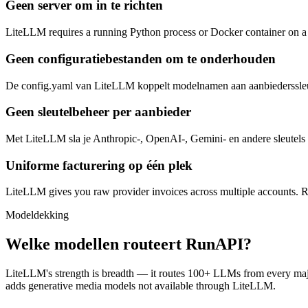
Geen server om in te richten
LiteLLM requires a running Python process or Docker container on a 
Geen configuratiebestanden om te onderhouden
De config.yaml van LiteLLM koppelt modelnamen aan aanbiederssleutel
Geen sleutelbeheer per aanbieder
Met LiteLLM sla je Anthropic-, OpenAI-, Gemini- en andere sleutels o
Uniforme facturering op één plek
LiteLLM gives you raw provider invoices across multiple accounts. Ru
Modeldekking
Welke modellen routeert RunAPI?
LiteLLM's strength is breadth — it routes 100+ LLMs from every ma
adds generative media models not available through LiteLLM.