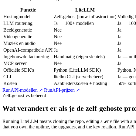
Functie
LiteLLM
Hostingmodel
Zelf-gehost (jouw infrastructuur)
Volledig 
LLM-routering
Ja — 100+ modellen
Ja — 100
Beeldgeneratie
Nee
Ja
Videogeneratie
Nee
Ja
Muziek en audio
Nee
Ja
OpenAI-compatibele API
Ja
Ja
Ingebouwde facturering
Handmatig (eigen sleutels)
Ja — unif
MCP-server
Nee
Ja
Officiële SDK's
Python (LiteLLM SDK)
Python, 
CLI
litellm CLI (serverbeheer)
Ja — gene
Kosten
Aanbiederskosten + hosting
50% korti
RunAPI-modellen ↗
RunAPI-prijzen ↗
Zelf-gehost vs beheerd
Wat verandert er als je de zelf-gehoste pr
Running LiteLLM means cloning the repo, editing a .env file with a ma
that you own the uptime, the upgrades, and the key rotation. RunAPI re