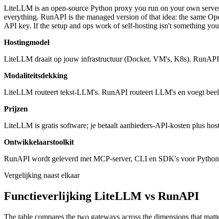
LiteLLM is an open-source Python proxy you run on your own server.
everything. RunAPI is the managed version of that idea: the same Ope
API key. If the setup and ops work of self-hosting isn't something y
Hostingmodel
LiteLLM draait op jouw infrastructuur (Docker, VM's, K8s). RunAPI is
Modaliteitsdekking
LiteLLM routeert tekst-LLM's. RunAPI routeert LLM's en voegt beeld-
Prijzen
LiteLLM is gratis software; je betaalt aanbieders-API-kosten plus ho
Ontwikkelaarstoolkit
RunAPI wordt geleverd met MCP-server, CLI en SDK's voor Python, 
Vergelijking naast elkaar
Functieverlijking LiteLLM vs RunAPI
The table compares the two gateways across the dimensions that matt