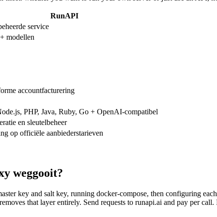
RunAPI
beheerde service
+ modellen
orme accountfacturering
Node.js, PHP, Java, Ruby, Go + OpenAI-compatibel
ratie en sleutelbeheer
ng op officiële aanbiederstarieven
oxy weggooit?
ster key and salt key, running docker-compose, then configuring each p
moves that layer entirely. Send requests to runapi.ai and pay per call. N