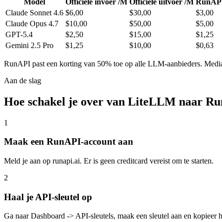
Model
Officiële invoer /M
Officiële uitvoer /M
RunAPI
Claude Sonnet 4.6
$6,00
$30,00
$3,00
Claude Opus 4.7
$10,00
$50,00
$5,00
GPT-5.4
$2,50
$15,00
$1,25
Gemini 2.5 Pro
$1,25
$10,00
$0,63
RunAPI past een korting van 50% toe op alle LLM-aanbieders. Mediam
Aan de slag
Hoe schakel je over van LiteLLM naar R
1
Maak een RunAPI-account aan
Meld je aan op runapi.ai. Er is geen creditcard vereist om te starten.
2
Haal je API-sleutel op
Ga naar Dashboard -> API-sleutels, maak een sleutel aan en kopieer 