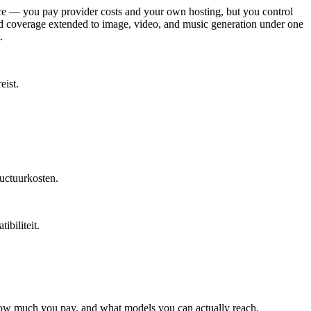
e — you pay provider costs and your own hosting, but you control
nd coverage extended to image, video, and music generation under one
.
eist.
ructuurkosten.
biliteit.
 how much you pay, and what models you can actually reach.