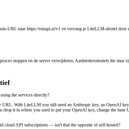
asis-URL naar https://runapi.ai/v1 en vervang je LiteLLM-sleutel door 
es stoppen en de server verwijderen. Aanbiederssleutels die daar zijn
tief
 using the services directly?
se URL. With LiteLLM you still need an Anthropic key, an OpenAI key, 
ou drop it in where you used to put your OpenAI key, change the base 
d cloud API subscriptions — isn't that the opposite of self-hosted?