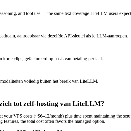
asoning, and tool use — the same text coverage LiteLLM users expect 
edream, aanroepbaar via dezelfde API-sleutel als je LLM-aanroepen.
korte clips, gefactureerd op basis van betaling per taak.
odaliteiten volledig buiten het bereik van LiteLLM.
zich tot zelf-hosting van LiteLLM?
hat your VPS costs (~$6–12/month) plus time spent maintaining the setu
 features, the total cost often favors the managed option.