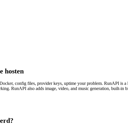
te hosten
Docker, config files, provider keys, uptime your problem. RunAPI is
ing. RunAPI also adds image, video, and music generation, built-in bi
eerd?