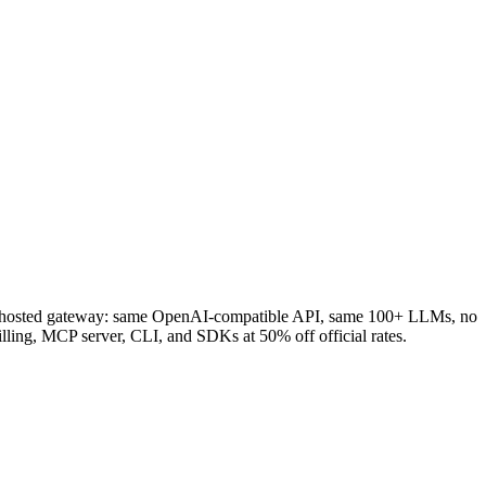
 a hosted gateway: same OpenAI-compatible API, same 100+ LLMs, no
lling, MCP server, CLI, and SDKs at 50% off official rates.