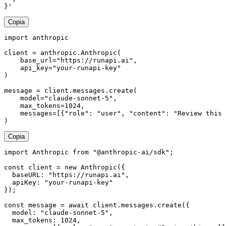
}'
Copia
import anthropic

client = anthropic.Anthropic(

    base_url="https://runapi.ai",

    api_key="your-runapi-key"

)

message = client.messages.create(

    model="claude-sonnet-5",

    max_tokens=1024,

    messages=[{"role": "user", "content": "Review this 
)
Copia
import Anthropic from "@anthropic-ai/sdk";

const client = new Anthropic({

  baseURL: "https://runapi.ai",

  apiKey: "your-runapi-key"

});

const message = await client.messages.create({

  model: "claude-sonnet-5",

  max_tokens: 1024,
