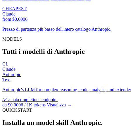
CHEAPEST
Claude
from $0.0006
Prezzo di partenza più basso dell'intero catalogo Anthropic.
MODELS
Tutti i modelli di Anthropic
CL
Claude
Anthropic
Text
Anthropic's LLM for complex reasoning, code, analysis, and extended
/v1/chat/completions
endpoint
da $0.0006 / 1K tokens
Visualizza →
QUICKSTART
Installa un model skill Anthropic.