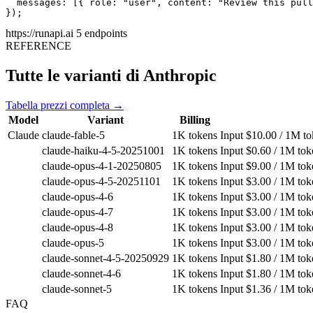
  messages: [{ role: "user", content: "Review this pull
});
https://runapi.ai
5 endpoints
REFERENCE
Tutte le varianti di Anthropic
Tabella prezzi completa →
Model
Variant
Billing
Claude
claude-fable-5
1K tokens
Input $10.00 / 1M to
claude-haiku-4-5-20251001
1K tokens
Input $0.60 / 1M tok
claude-opus-4-1-20250805
1K tokens
Input $9.00 / 1M tok
claude-opus-4-5-20251101
1K tokens
Input $3.00 / 1M tok
claude-opus-4-6
1K tokens
Input $3.00 / 1M tok
claude-opus-4-7
1K tokens
Input $3.00 / 1M tok
claude-opus-4-8
1K tokens
Input $3.00 / 1M tok
claude-opus-5
1K tokens
Input $3.00 / 1M tok
claude-sonnet-4-5-20250929
1K tokens
Input $1.80 / 1M tok
claude-sonnet-4-6
1K tokens
Input $1.80 / 1M tok
claude-sonnet-5
1K tokens
Input $1.36 / 1M tok
FAQ