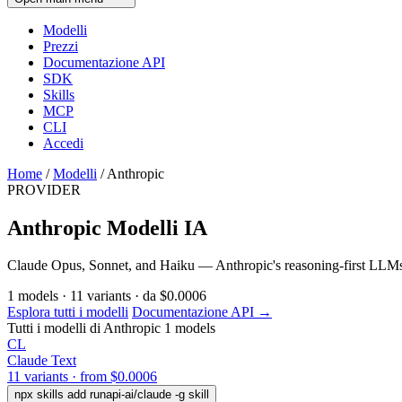
Modelli
Prezzi
Documentazione API
SDK
Skills
MCP
CLI
Accedi
Home
/
Modelli
/
Anthropic
PROVIDER
Anthropic Modelli IA
Claude Opus, Sonnet, and Haiku — Anthropic's reasoning-first LLMs 
1
models
·
11
variants
·
da
$0.0006
Esplora tutti i modelli
Documentazione API →
Tutti i modelli di Anthropic
1 models
CL
Claude
Text
11 variants · from $0.0006
npx skills add runapi-ai/claude -g
skill