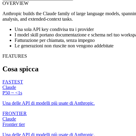
OVERVIEW
Anthropic builds the Claude family of large language models, spanning
analysis, and extended-context tasks.
Una sola API key condivisa tra i provider
I model skill portano documentazione e schema nel tuo worksp
Fatturazione per chiamata, senza impegno
Le generazioni non riuscite non vengono addebitate
FEATURES
Cosa spicca
FASTEST
Claude
P50 ~ <1s
Una delle API di modelli più usate di Anthropic.
FRONTIER
Claude
Frontier tier
Una delle API di modelli più usate di Anthropic.