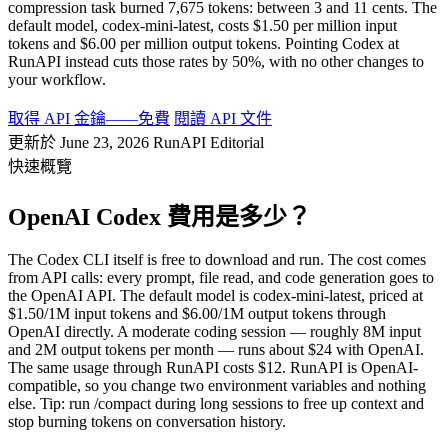
compression task burned 7,675 tokens: between 3 and 11 cents. The
default model, codex-mini-latest, costs $1.50 per million input
tokens and $6.00 per million output tokens. Pointing Codex at
RunAPI instead cuts those rates by 50%, with no other changes to
your workflow.
取得 API 金鑰——免費
閱讀 API 文件
更新於 June 23, 2026
RunAPI Editorial
快速概覽
OpenAI Codex 費用是多少？
The Codex CLI itself is free to download and run. The cost comes
from API calls: every prompt, file read, and code generation goes to
the OpenAI API. The default model is codex-mini-latest, priced at
$1.50/1M input tokens and $6.00/1M output tokens through
OpenAI directly. A moderate coding session — roughly 8M input
and 2M output tokens per month — runs about $24 with OpenAI.
The same usage through RunAPI costs $12. RunAPI is OpenAI-
compatible, so you change two environment variables and nothing
else. Tip: run /compact during long sessions to free up context and
stop burning tokens on conversation history.