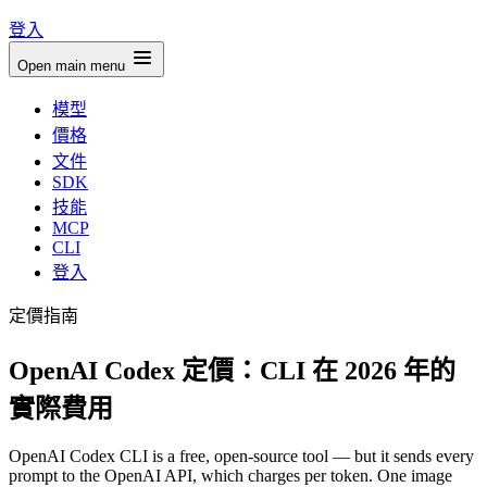
登入
Open main menu
模型
價格
文件
SDK
技能
MCP
CLI
登入
定價指南
OpenAI Codex 定價：CLI 在 2026 年的
實際費用
OpenAI Codex CLI is a free, open-source tool — but it sends every
prompt to the OpenAI API, which charges per token. One image