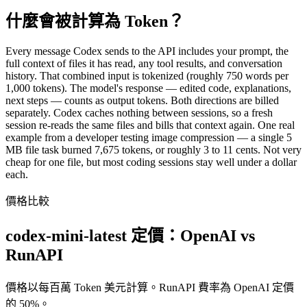
什麼會被計算為 Token？
Every message Codex sends to the API includes your prompt, the
full context of files it has read, any tool results, and conversation
history. That combined input is tokenized (roughly 750 words per
1,000 tokens). The model's response — edited code, explanations,
next steps — counts as output tokens. Both directions are billed
separately. Codex caches nothing between sessions, so a fresh
session re-reads the same files and bills that context again. One real
example from a developer testing image compression — a single 5
MB file task burned 7,675 tokens, or roughly 3 to 11 cents. Not very
cheap for one file, but most coding sessions stay well under a dollar
each.
價格比較
codex-mini-latest 定價：OpenAI vs
RunAPI
價格以每百萬 Token 美元計算。RunAPI 費率為 OpenAI 定價
的 50%。