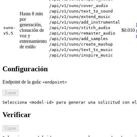
/api/v1/suno/cover_audio
/api/v1/suno/text_to_sound
Hasta 8 min
/api/v1/suno/extend_music
por
/api/v1/suno/add_instrumental
generación,
suno-
/api/v1/suno/stitch_audio
clonación de
$0.010
v5.5
/api/v1/suno/remaster_audio
voz y
/api/v1/suno/add_samples
entrenamiento
/api/v1/suno/create_mashup
de estilo
/api/v1/suno/text_to_music
/api/v1/suno/inspire_music
Configuración
Endpoint de la guía:
<endpoint>
Copiar
Selecciona <model-id> para generar una solicitud con el
Verificar
Copiar