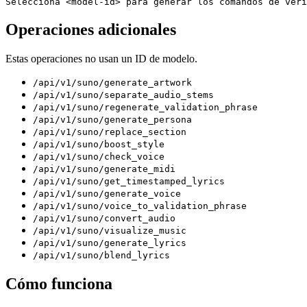
Selecciona <model-id> para generar los comandos de veri
Operaciones adicionales
Estas operaciones no usan un ID de modelo.
/api/v1/suno/generate_artwork
/api/v1/suno/separate_audio_stems
/api/v1/suno/regenerate_validation_phrase
/api/v1/suno/generate_persona
/api/v1/suno/replace_section
/api/v1/suno/boost_style
/api/v1/suno/check_voice
/api/v1/suno/generate_midi
/api/v1/suno/get_timestamped_lyrics
/api/v1/suno/generate_voice
/api/v1/suno/voice_to_validation_phrase
/api/v1/suno/convert_audio
/api/v1/suno/visualize_music
/api/v1/suno/generate_lyrics
/api/v1/suno/blend_lyrics
Cómo funciona