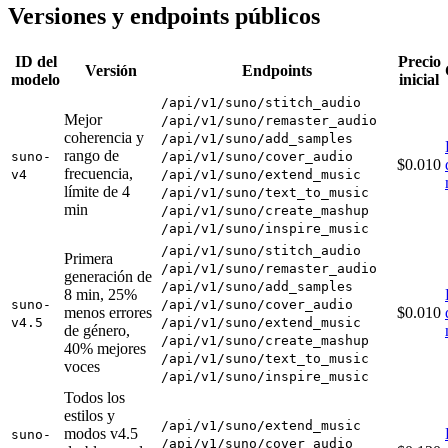
Versiones y endpoints públicos
ID del
Precio
Versión
Endpoints
modelo
inicial
/api/v1/suno/stitch_audio
Mejor
/api/v1/suno/remaster_audio
coherencia y
/api/v1/suno/add_samples
rango de
suno-
/api/v1/suno/cover_audio
$0.010
frecuencia,
v4
/api/v1/suno/extend_music
límite de 4
/api/v1/suno/text_to_music
min
/api/v1/suno/create_mashup
/api/v1/suno/inspire_music
/api/v1/suno/stitch_audio
Primera
/api/v1/suno/remaster_audio
generación de
/api/v1/suno/add_samples
8 min, 25%
suno-
/api/v1/suno/cover_audio
menos errores
$0.010
v4.5
/api/v1/suno/extend_music
de género,
/api/v1/suno/create_mashup
40% mejores
/api/v1/suno/text_to_music
voces
/api/v1/suno/inspire_music
Todos los
estilos y
/api/v1/suno/extend_music
modos v4.5
suno-
/api/v1/suno/cover_audio