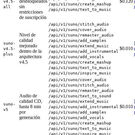
desbloqueados
$0.120
v4.5-
/api/v1/suno/create_mashup
sin
all
/api/v1/suno/text_to_music
restricciones
de suscripción
/api/v1/suno/stitch_audio
/api/v1/suno/cover_audio
Nivel de
/api/v1/suno/remaster_audio
calidad
/api/v1/suno/add_samples
suno-
mejorado
/api/v1/suno/extend_music
$0.010
v4.5-
dentro de la
/api/v1/suno/add_instrumental
plus
arquitectura
/api/v1/suno/add_vocals
v4.5
/api/v1/suno/create_mashup
/api/v1/suno/text_to_music
/api/v1/suno/inspire_music
/api/v1/suno/cover_audio
/api/v1/suno/stitch_audio
/api/v1/suno/remaster_audio
Audio de
/api/v1/suno/text_to_sound
calidad CD,
/api/v1/suno/extend_music
suno-
hasta 8 min
$0.010
/api/v1/suno/add_instrumental
v5
por
/api/v1/suno/add_samples
generación
/api/v1/suno/add_vocals
/api/v1/suno/create_mashup
/api/v1/suno/text_to_music
/api/v1/suno/inspire_music