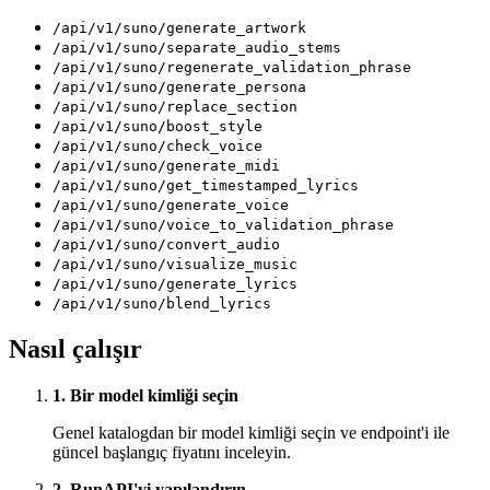
/api/v1/suno/generate_artwork
/api/v1/suno/separate_audio_stems
/api/v1/suno/regenerate_validation_phrase
/api/v1/suno/generate_persona
/api/v1/suno/replace_section
/api/v1/suno/boost_style
/api/v1/suno/check_voice
/api/v1/suno/generate_midi
/api/v1/suno/get_timestamped_lyrics
/api/v1/suno/generate_voice
/api/v1/suno/voice_to_validation_phrase
/api/v1/suno/convert_audio
/api/v1/suno/visualize_music
/api/v1/suno/generate_lyrics
/api/v1/suno/blend_lyrics
Nasıl çalışır
1. Bir model kimliği seçin
Genel katalogdan bir model kimliği seçin ve endpoint'i ile
güncel başlangıç fiyatını inceleyin.
2. RunAPI'yi yapılandırın