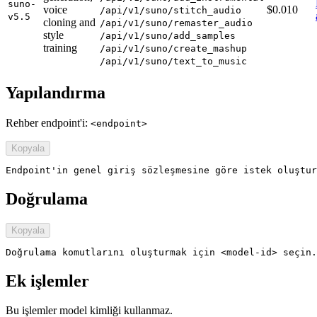
suno-
voice
$0.010
/api/v1/suno/stitch_audio
v5.5
cloning and
/api/v1/suno/remaster_audio
style
/api/v1/suno/add_samples
training
/api/v1/suno/create_mashup
/api/v1/suno/text_to_music
Yapılandırma
Rehber endpoint'i:
<endpoint>
Kopyala
Endpoint'in genel giriş sözleşmesine göre istek oluştur
Doğrulama
Kopyala
Doğrulama komutlarını oluşturmak için <model-id> seçin.
Ek işlemler
Bu işlemler model kimliği kullanmaz.