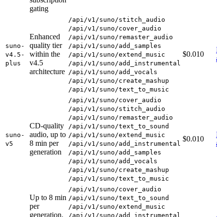
gating
/api/v1/suno/stitch_audio
/api/v1/suno/cover_audio
Enhanced
/api/v1/suno/remaster_audio
quality tier
suno-
/api/v1/suno/add_samples
within the
$0.010
v4.5-
/api/v1/suno/extend_music
v4.5
plus
/api/v1/suno/add_instrumental
architecture
/api/v1/suno/add_vocals
/api/v1/suno/create_mashup
/api/v1/suno/text_to_music
/api/v1/suno/cover_audio
/api/v1/suno/stitch_audio
/api/v1/suno/remaster_audio
CD-quality
/api/v1/suno/text_to_sound
audio, up to
suno-
/api/v1/suno/extend_music
$0.010
8 min per
v5
/api/v1/suno/add_instrumental
generation
/api/v1/suno/add_samples
/api/v1/suno/add_vocals
/api/v1/suno/create_mashup
/api/v1/suno/text_to_music
/api/v1/suno/cover_audio
Up to 8 min
/api/v1/suno/text_to_sound
per
/api/v1/suno/extend_music
generation,
/api/v1/suno/add_instrumental