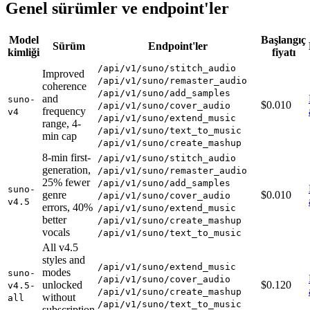
Genel sürümler ve endpoint'ler
Model
Başlangıç
Sürüm
Endpoint'ler
kimliği
fiyatı
/api/v1/suno/stitch_audio
Improved
/api/v1/suno/remaster_audio
coherence
/api/v1/suno/add_samples
and
suno-
$0.010
/api/v1/suno/cover_audio
frequency
v4
/api/v1/suno/extend_music
range, 4-
/api/v1/suno/text_to_music
min cap
/api/v1/suno/create_mashup
8-min first-
/api/v1/suno/stitch_audio
generation,
/api/v1/suno/remaster_audio
25% fewer
/api/v1/suno/add_samples
suno-
genre
$0.010
/api/v1/suno/cover_audio
v4.5
errors, 40%
/api/v1/suno/extend_music
better
/api/v1/suno/create_mashup
vocals
/api/v1/suno/text_to_music
All v4.5
styles and
/api/v1/suno/extend_music
modes
suno-
/api/v1/suno/cover_audio
unlocked
$0.120
v4.5-
/api/v1/suno/create_mashup
without
all
/api/v1/suno/text_to_music
subscription