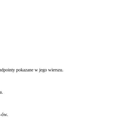
ndpointy pokazane w jego wierszu.
a.
-ów.