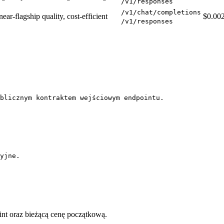
/v1/responses
/v1/chat/completions
ar-flagship quality, cost-efficient
$0.00
/v1/responses
blicznym kontraktem wejściowym endpointu.
yjne.
int oraz bieżącą cenę początkową.