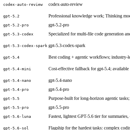
codex-auto-review
codex-auto-review
Professional knowledge work; Thinking mod
gpt-5.2
gpt-5.2-pro
gpt-5.2-pro
Specialized for multi-file code generation an
gpt-5.3-codex
gpt-5.3-codex-spark
gpt-5.3-codex-spark
Best coding + agentic workflows; industry-
gpt-5.4
Cost-effective fallback for gpt-5.4; available 
gpt-5.4-mini
gpt-5.4-nano
gpt-5.4-nano
gpt-5.4-pro
gpt-5.4-pro
Purpose-built for long-horizon agentic tasks;
gpt-5.5
gpt-5.5-pro
gpt-5.5-pro
Fastest, lightest GPT-5.6 tier for summaries
gpt-5.6-luna
Flagship for the hardest tasks: complex codi
gpt-5.6-sol