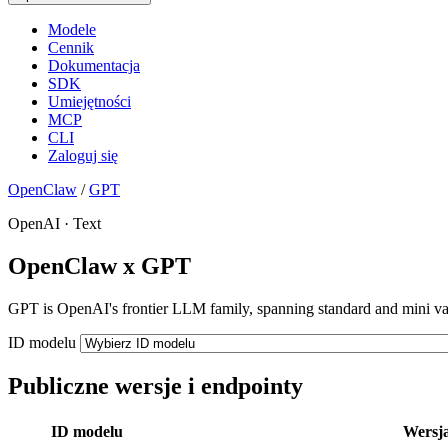
Modele
Cennik
Dokumentacja
SDK
Umiejętności
MCP
CLI
Zaloguj się
OpenClaw
/
GPT
OpenAI · Text
OpenClaw x GPT
GPT is OpenAI's frontier LLM family, spanning standard and mini var
ID modelu
Publiczne wersje i endpointy
ID modelu
Wersj