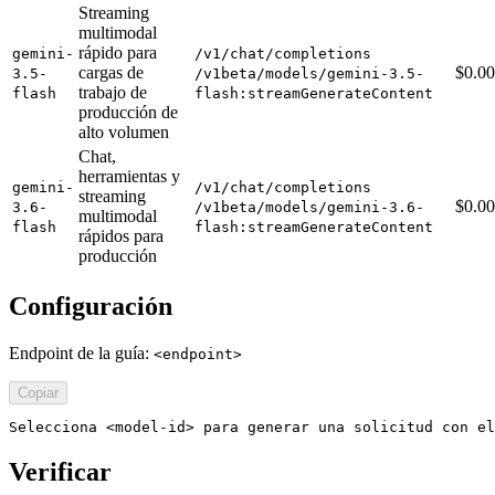
Streaming
multimodal
rápido para
gemini-
/v1/chat/completions
cargas de
$0.0
3.5-
/v1beta/models/gemini-3.5-
trabajo de
flash
flash:streamGenerateContent
producción de
alto volumen
Chat,
herramientas y
gemini-
/v1/chat/completions
streaming
$0.0
3.6-
/v1beta/models/gemini-3.6-
multimodal
flash
flash:streamGenerateContent
rápidos para
producción
Configuración
Endpoint de la guía:
<endpoint>
Copiar
Selecciona <model-id> para generar una solicitud con el
Verificar