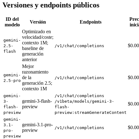
Versiones y endpoints públicos
ID del
Prec
Versión
Endpoints
modelo
inici
Optimizado en
velocidad/coste;
gemini-
contexto 1M;
$0.0
2.5-
/v1/chat/completions
baseline de
flash
generación
anterior
Mejor
razonamiento
gemini-
de la
$0.0
/v1/chat/completions
2.5-pro
generación 2.5;
contexto 1M
gemini-
/v1/chat/completions
gemini-3-flash-
3-
/v1beta/models/gemini-3-
$0.0
preview
flash-
flash-
preview
preview:streamGenerateContent
gemini-
gemini-3.1-pro-
3.1-
$0.0
/v1/chat/completions
preview
pro-
preview