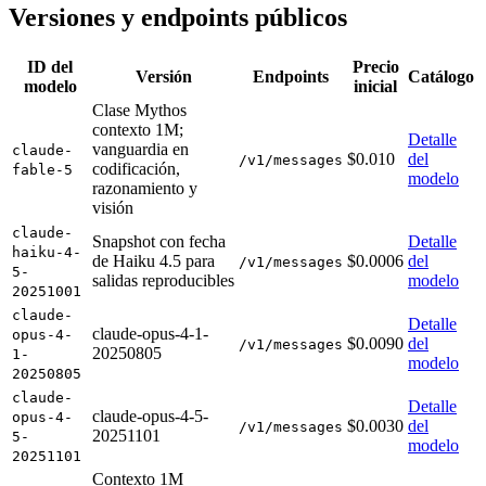
Versiones y endpoints públicos
ID del
Precio
Versión
Endpoints
Catálogo
modelo
inicial
Clase Mythos
contexto 1M;
Detalle
vanguardia en
claude-
$0.010
del
/v1/messages
codificación,
fable-5
modelo
razonamiento y
visión
claude-
Snapshot con fecha
Detalle
haiku-4-
de Haiku 4.5 para
$0.0006
del
/v1/messages
5-
salidas reproducibles
modelo
20251001
claude-
Detalle
claude-opus-4-1-
opus-4-
$0.0090
del
/v1/messages
20250805
1-
modelo
20250805
claude-
Detalle
claude-opus-4-5-
opus-4-
$0.0030
del
/v1/messages
20251101
5-
modelo
20251101
Contexto 1M