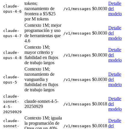
tokens;
Detalle
claude-
razonamiento de
$0.0030
del
/v1/messages
opus-4-6
frontera a $5/$25
modelo
por M tokens
Contexto 1M; mejor
Detalle
programación y uso
claude-
$0.0030
del
/v1/messages
de herramientas que
opus-4-7
modelo
4.6
Contexto 1M;
Detalle
mayor criterio y
claude-
$0.0030
del
/v1/messages
fiabilidad en flujos
opus-4-8
modelo
de trabajo largos
Contexto 1M;
razonamiento de
Detalle
claude-
vanguardia y
$0.0030
del
/v1/messages
opus-5
fiabilidad en flujos
modelo
de trabajo largos
claude-
Detalle
claude-sonnet-4-5-
sonnet-
$0.0018
del
/v1/messages
20250929
4-5-
modelo
20250929
Contexto 1M; iguala
Detalle
claude-
la programación de
$0.0018
del
sonnet-
/v1/messages
Opus con un 40%