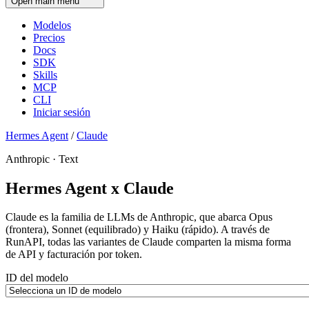
Open main menu
Modelos
Precios
Docs
SDK
Skills
MCP
CLI
Iniciar sesión
Hermes Agent
/
Claude
Anthropic · Text
Hermes Agent x Claude
Claude es la familia de LLMs de Anthropic, que abarca Opus
(frontera), Sonnet (equilibrado) y Haiku (rápido). A través de
RunAPI, todas las variantes de Claude comparten la misma forma
de API y facturación por token.
ID del modelo