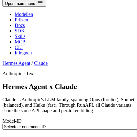
Open main menu
Modellen
Prijzen
Docs
SDK
Skills
MCP
CLI
Inloggen
Hermes Agent
/
Claude
Anthropic · Text
Hermes Agent x Claude
Claude is Anthropic's LLM family, spanning Opus (frontier), Sonnet
(balanced), and Haiku (fast). Through RunAPI, all Claude variants
share the same API shape and per-token billing.
Model-ID