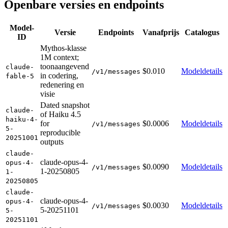
Openbare versies en endpoints
Model-
Versie
Endpoints
Vanafprijs
Catalogus
ID
Mythos-klasse
1M context;
toonaangevend
claude-
$0.010
Modeldetails
/v1/messages
in codering,
fable-5
redenering en
visie
Dated snapshot
claude-
of Haiku 4.5
haiku-4-
for
$0.0006
Modeldetails
/v1/messages
5-
reproducible
20251001
outputs
claude-
claude-opus-4-
opus-4-
$0.0090
Modeldetails
/v1/messages
1-20250805
1-
20250805
claude-
claude-opus-4-
opus-4-
$0.0030
Modeldetails
/v1/messages
5-20251101
5-
20251101