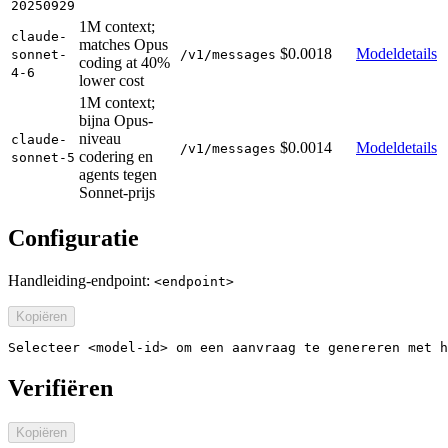
20250929
1M context;
claude-
matches Opus
$0.0018
Modeldetails
sonnet-
/v1/messages
coding at 40%
4-6
lower cost
1M context;
bijna Opus-
niveau
claude-
$0.0014
Modeldetails
/v1/messages
codering en
sonnet-5
agents tegen
Sonnet-prijs
Configuratie
Handleiding-endpoint:
<endpoint>
Kopiëren
Selecteer <model-id> om een aanvraag te genereren met h
Verifiëren
Kopiëren