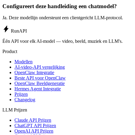
Configureert deze handleiding een chatmodel?
Ja. Deze modellijn ondersteunt een clientgericht LLM-protocol.
Run
API
Één API voor elk AI-model — video, beeld, muziek en LLM's.
Product
Modellen
AI-video-API vergelijking
OpenClaw Integratie
Beste API voor OpenClaw
OpenClaw Beeldgeneratie
Hermes Agent Integratie
Prijzen
Changelog
LLM Prijzen
Claude API Prijzen
ChatGPT API Prijzen
OpenAI API Prijzen