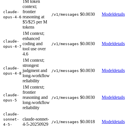
1M token
context;
frontier
claude-
$0.0030
Modeldetails
/v1/messages
reasoning at
opus-4-6
$5/$25 per M
tokens
1M context;
enhanced
claude-
coding and
$0.0030
Modeldetails
/v1/messages
opus-4-7
tool use over
4.6
1M context;
strongest
claude-
judgment and
$0.0030
Modeldetails
/v1/messages
opus-4-8
long-workflow
reliability
1M context;
frontier
claude-
reasoning and
$0.0030
Modeldetails
/v1/messages
opus-5
long-workflow
reliability
claude-
claude-sonnet-
sonnet-
$0.0018
Modeldetails
/v1/messages
4-5-20250929
4-5-