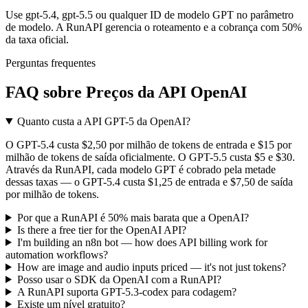
Use gpt-5.4, gpt-5.5 ou qualquer ID de modelo GPT no parâmetro
de modelo. A RunAPI gerencia o roteamento e a cobrança com 50%
da taxa oficial.
Perguntas frequentes
FAQ sobre Preços da API OpenAI
Quanto custa a API GPT-5 da OpenAI?
O GPT-5.4 custa $2,50 por milhão de tokens de entrada e $15 por
milhão de tokens de saída oficialmente. O GPT-5.5 custa $5 e $30.
Através da RunAPI, cada modelo GPT é cobrado pela metade
dessas taxas — o GPT-5.4 custa $1,25 de entrada e $7,50 de saída
por milhão de tokens.
Por que a RunAPI é 50% mais barata que a OpenAI?
Is there a free tier for the OpenAI API?
I'm building an n8n bot — how does API billing work for
automation workflows?
How are image and audio inputs priced — it's not just tokens?
Posso usar o SDK da OpenAI com a RunAPI?
A RunAPI suporta GPT-5.3-codex para codagem?
Existe um nível gratuito?