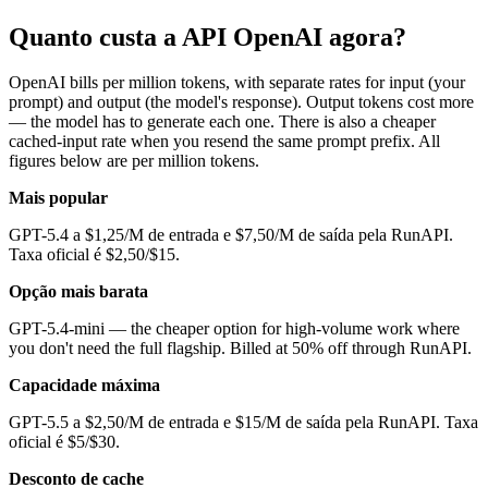
Quanto custa a API OpenAI agora?
OpenAI bills per million tokens, with separate rates for input (your
prompt) and output (the model's response). Output tokens cost more
— the model has to generate each one. There is also a cheaper
cached-input rate when you resend the same prompt prefix. All
figures below are per million tokens.
Mais popular
GPT-5.4 a $1,25/M de entrada e $7,50/M de saída pela RunAPI.
Taxa oficial é $2,50/$15.
Opção mais barata
GPT-5.4-mini — the cheaper option for high-volume work where
you don't need the full flagship. Billed at 50% off through RunAPI.
Capacidade máxima
GPT-5.5 a $2,50/M de entrada e $15/M de saída pela RunAPI. Taxa
oficial é $5/$30.
Desconto de cache