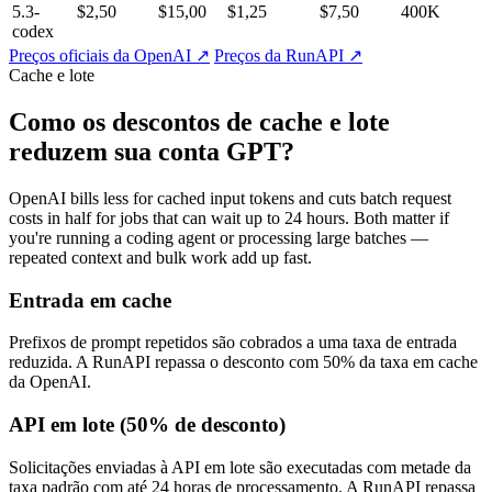
5.3-
$2,50
$15,00
$1,25
$7,50
400K
codex
Preços oficiais da OpenAI ↗
Preços da RunAPI ↗
Cache e lote
Como os descontos de cache e lote
reduzem sua conta GPT?
OpenAI bills less for cached input tokens and cuts batch request
costs in half for jobs that can wait up to 24 hours. Both matter if
you're running a coding agent or processing large batches —
repeated context and bulk work add up fast.
Entrada em cache
Prefixos de prompt repetidos são cobrados a uma taxa de entrada
reduzida. A RunAPI repassa o desconto com 50% da taxa em cache
da OpenAI.
API em lote (50% de desconto)
Solicitações enviadas à API em lote são executadas com metade da
taxa padrão com até 24 horas de processamento. A RunAPI repassa