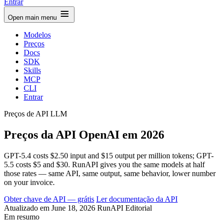
Entrar
Open main menu
Modelos
Preços
Docs
SDK
Skills
MCP
CLI
Entrar
Preços de API LLM
Preços da API OpenAI em 2026
GPT-5.4 costs $2.50 input and $15 output per million tokens; GPT-
5.5 costs $5 and $30. RunAPI gives you the same models at half
those rates — same API, same output, same behavior, lower number
on your invoice.
Obter chave de API — grátis
Ler documentação da API
Atualizado em June 18, 2026
RunAPI Editorial
Em resumo