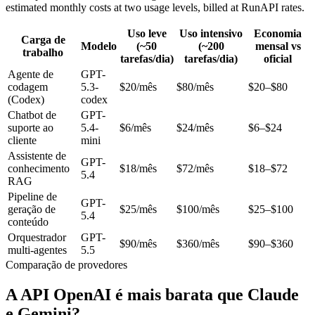
estimated monthly costs at two usage levels, billed at RunAPI rates.
Uso leve
Uso intensivo
Economia
Carga de
Modelo
(~50
(~200
mensal vs
trabalho
tarefas/dia)
tarefas/dia)
oficial
Agente de
GPT-
codagem
5.3-
$20/mês
$80/mês
$20–$80
(Codex)
codex
Chatbot de
GPT-
suporte ao
5.4-
$6/mês
$24/mês
$6–$24
cliente
mini
Assistente de
GPT-
conhecimento
$18/mês
$72/mês
$18–$72
5.4
RAG
Pipeline de
GPT-
geração de
$25/mês
$100/mês
$25–$100
5.4
conteúdo
Orquestrador
GPT-
$90/mês
$360/mês
$90–$360
multi-agentes
5.5
Comparação de provedores
A API OpenAI é mais barata que Claude
e Gemini?