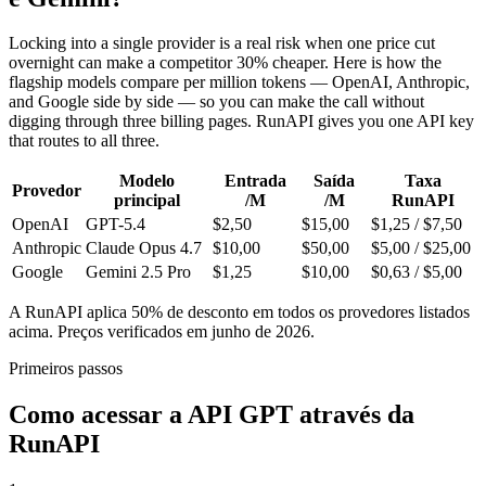
Locking into a single provider is a real risk when one price cut
overnight can make a competitor 30% cheaper. Here is how the
flagship models compare per million tokens — OpenAI, Anthropic,
and Google side by side — so you can make the call without
digging through three billing pages. RunAPI gives you one API key
that routes to all three.
Modelo
Entrada
Saída
Taxa
Provedor
principal
/M
/M
RunAPI
OpenAI
GPT-5.4
$2,50
$15,00
$1,25 / $7,50
Anthropic
Claude Opus 4.7
$10,00
$50,00
$5,00 / $25,00
Google
Gemini 2.5 Pro
$1,25
$10,00
$0,63 / $5,00
A RunAPI aplica 50% de desconto em todos os provedores listados
acima. Preços verificados em junho de 2026.
Primeiros passos
Como acessar a API GPT através da
RunAPI