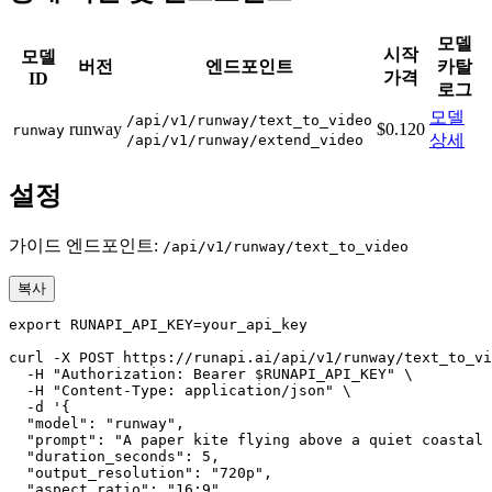
모델
시작
모델
버전
엔드포인트
카탈
가격
ID
로그
모델
/api/v1/runway/text_to_video
runway
$0.120
runway
상세
/api/v1/runway/extend_video
설정
가이드 엔드포인트:
/api/v1/runway/text_to_video
복사
export RUNAPI_API_KEY=your_api_key

curl -X POST https://runapi.ai/api/v1/runway/text_to_vi
  -H "Authorization: Bearer $RUNAPI_API_KEY" \

  -H "Content-Type: application/json" \

  -d '{

  "model": "runway",

  "prompt": "A paper kite flying above a quiet coastal 
  "duration_seconds": 5,

  "output_resolution": "720p",

  "aspect_ratio": "16:9"
