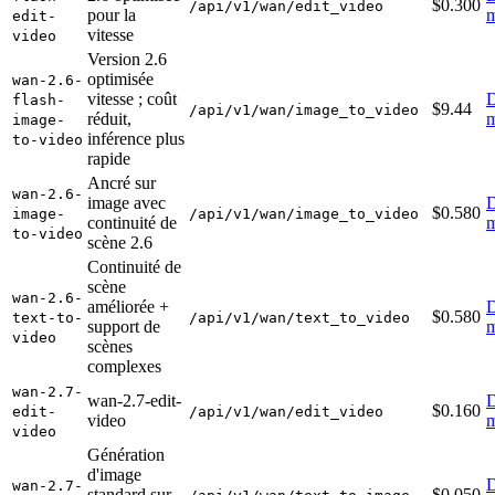
$0.300
/api/v1/wan/edit_video
pour la
m
edit-
vitesse
video
Version 2.6
optimisée
wan-2.6-
vitesse ; coût
D
flash-
$9.44
/api/v1/wan/image_to_video
réduit,
m
image-
inférence plus
to-video
rapide
Ancré sur
wan-2.6-
image avec
D
$0.580
image-
/api/v1/wan/image_to_video
continuité de
m
to-video
scène 2.6
Continuité de
scène
wan-2.6-
améliorée +
D
$0.580
text-to-
/api/v1/wan/text_to_video
support de
m
video
scènes
complexes
wan-2.7-
wan-2.7-edit-
D
$0.160
edit-
/api/v1/wan/edit_video
video
m
video
Génération
d'image
D
wan-2.7-
standard sur
$0.050