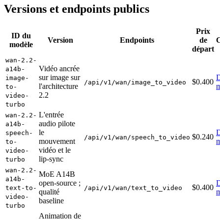
Versions et endpoints publics
Prix
ID du
Version
Endpoints
de
C
modèle
départ
wan-2.2-
Vidéo ancrée
a14b-
sur image sur
D
image-
$0.400
/api/v1/wan/image_to_video
l'architecture
m
to-
2.2
video-
turbo
L'entrée
wan-2.2-
audio pilote
a14b-
le
D
speech-
$0.240
/api/v1/wan/speech_to_video
mouvement
m
to-
vidéo et le
video-
lip-sync
turbo
wan-2.2-
MoE A14B
a14b-
open-source ;
D
$0.400
text-to-
/api/v1/wan/text_to_video
qualité
m
video-
baseline
turbo
Animation de