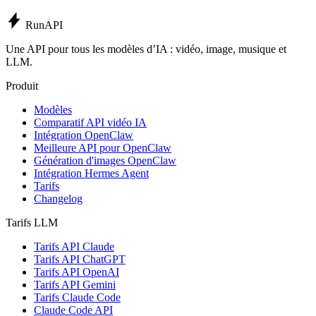
Run
API
Une API pour tous les modèles d’IA : vidéo, image, musique et
LLM.
Produit
Modèles
Comparatif API vidéo IA
Intégration OpenClaw
Meilleure API pour OpenClaw
Génération d'images OpenClaw
Intégration Hermes Agent
Tarifs
Changelog
Tarifs LLM
Tarifs API Claude
Tarifs API ChatGPT
Tarifs API OpenAI
Tarifs API Gemini
Tarifs Claude Code
Claude Code API