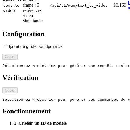
wan-2.7-
D
frame ; 5
$0.160
text-to-
/api/v1/wan/text_to_video
m
références
video
vidéo
simultanées
Configuration
Endpoint du guide:
<endpoint>
Copier
Sélectionnez <model-id> pour générer une requête confor
Vérification
Copier
Sélectionnez <model-id> pour générer les commandes de v
Fonctionnement
1. Choisir un ID de modèle