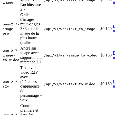
/api/v1/wan/text_to_image
m
image
l'architecture
2.7
Grille
d'images
multi-angles
wan-2.7-
D
3×3 ; sortie
$0.120
image-
/api/v1/wan/text_to_image
m
image de la
pro
plus haute
qualité
Ancré sur
wan-2.7-
image avec
D
$0.160
image-
/api/v1/wan/image_to_video
support multi-
m
to-video
référence 2.7
Texte-vers-
vidéo R2V
avec
références
D
wan-2.7-
$0.160
/api/v1/wan/text_to_video
d'apparence
m
r2v
de
personnage +
voix
Contrôle
première et
dernière