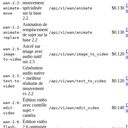
mouvement
wan-2.2-
D
spécialisée
$0.130
animate-
/api/v1/wan/animate
m
sur la base
move
2.2
Animation de
wan-2.2-
remplacement
D
$0.130
animate-
/api/v1/wan/animate
de sujet sur la
m
replace
base 2.2
Ancré sur
wan-2.5-
image avec
D
$0.120
image-
/api/v1/wan/image_to_video
audio natif
m
to-video
sur 2.5
Génération
audio native
wan-2.5-
+ meilleur
D
$0.120
text-to-
/api/v1/wan/text_to_video
réalisme de
m
video
mouvement
vs 2.2
Édition vidéo
wan-2.6-
avec contrôle
D
$0.140
edit-
/api/v1/wan/edit_video
sujet +
m
video
caméra
Édition vidéo
wan-2.6-
2.6 optimisée
D
flash-