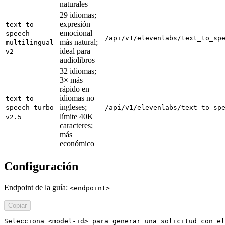
naturales
29 idiomas;
expresión
text-to-
emocional
speech-
/api/v1/elevenlabs/text_to_sp
más natural;
multilingual-
ideal para
v2
audiolibros
32 idiomas;
3× más
rápido en
idiomas no
text-to-
ingleses;
speech-turbo-
/api/v1/elevenlabs/text_to_sp
límite 40K
v2.5
caracteres;
más
económico
Configuración
Endpoint de la guía:
<endpoint>
Copiar
Selecciona <model-id> para generar una solicitud con el