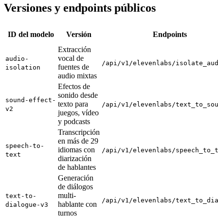
Versiones y endpoints públicos
ID del modelo
Versión
Endpoints
Extracción
vocal de
audio-
/api/v1/elevenlabs/isolate_au
fuentes de
isolation
audio mixtas
Efectos de
sonido desde
sound-effect-
texto para
/api/v1/elevenlabs/text_to_so
v2
juegos, vídeo
y podcasts
Transcripción
en más de 29
speech-to-
idiomas con
/api/v1/elevenlabs/speech_to_
text
diarización
de hablantes
Generación
de diálogos
multi-
text-to-
/api/v1/elevenlabs/text_to_di
hablante con
dialogue-v3
turnos