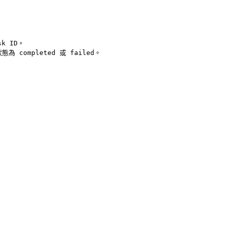
k ID。

狀態為 completed 或 failed。
