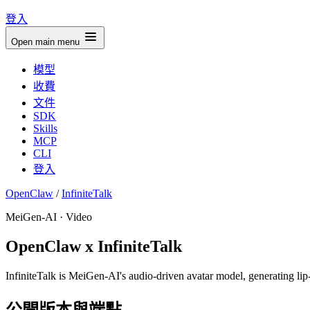
登入
Open main menu
模型
收費
文件
SDK
Skills
MCP
CLI
登入
OpenClaw
/
InfiniteTalk
MeiGen-AI · Video
OpenClaw x InfiniteTalk
InfiniteTalk is MeiGen-AI's audio-driven avatar model, generating lip
公開版本與端點