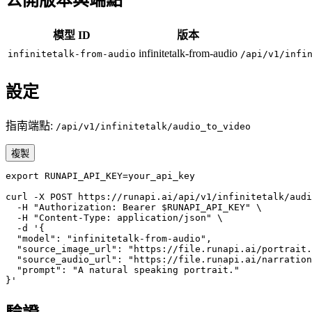
模型 ID
版本
infinitetalk-from-audio
infinitetalk-from-audio
/api/v1/infi
設定
指南端點:
/api/v1/infinitetalk/audio_to_video
複製
export RUNAPI_API_KEY=your_api_key

curl -X POST https://runapi.ai/api/v1/infinitetalk/audi
  -H "Authorization: Bearer $RUNAPI_API_KEY" \

  -H "Content-Type: application/json" \

  -d '{

  "model": "infinitetalk-from-audio",

  "source_image_url": "https://file.runapi.ai/portrait.
  "source_audio_url": "https://file.runapi.ai/narration
  "prompt": "A natural speaking portrait."

}'