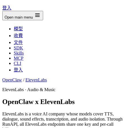
登入
Open main menu
模型
收費
文件
SDK
Skills
MCP
CLI
登入
OpenClaw
/
ElevenLabs
ElevenLabs · Audio & Music
OpenClaw x ElevenLabs
ElevenLabs is a voice AI company whose models cover TTS,
dialogue, sound effects, transcription, and audio isolation. Through
RunAPI, all ElevenLabs endpoints share one key and per-call