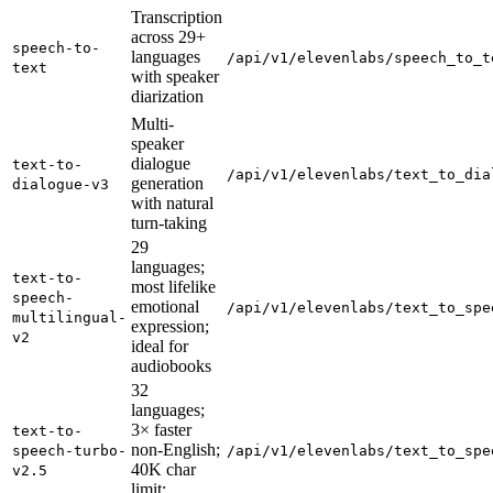
Transcription
across 29+
speech-to-
languages
/api/v1/elevenlabs/speech_to_t
text
with speaker
diarization
Multi-
speaker
dialogue
text-to-
/api/v1/elevenlabs/text_to_dia
generation
dialogue-v3
with natural
turn-taking
29
languages;
text-to-
most lifelike
speech-
emotional
/api/v1/elevenlabs/text_to_spe
multilingual-
expression;
v2
ideal for
audiobooks
32
languages;
3× faster
text-to-
non-English;
speech-turbo-
/api/v1/elevenlabs/text_to_spe
40K char
v2.5
limit;