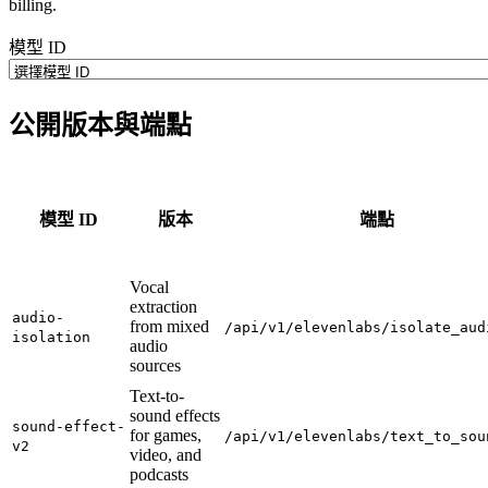
billing.
模型 ID
公開版本與端點
模型 ID
版本
端點
Vocal
extraction
audio-
from mixed
/api/v1/elevenlabs/isolate_aud
isolation
audio
sources
Text-to-
sound effects
sound-effect-
for games,
/api/v1/elevenlabs/text_to_sou
v2
video, and
podcasts