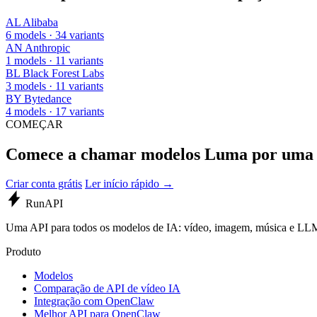
AL
Alibaba
6 models · 34 variants
AN
Anthropic
1 models · 11 variants
BL
Black Forest Labs
3 models · 11 variants
BY
Bytedance
4 models · 17 variants
COMEÇAR
Comece a chamar modelos Luma por uma 
Criar conta grátis
Ler início rápido →
Run
API
Uma API para todos os modelos de IA: vídeo, imagem, música e LL
Produto
Modelos
Comparação de API de vídeo IA
Integração com OpenClaw
Melhor API para OpenClaw