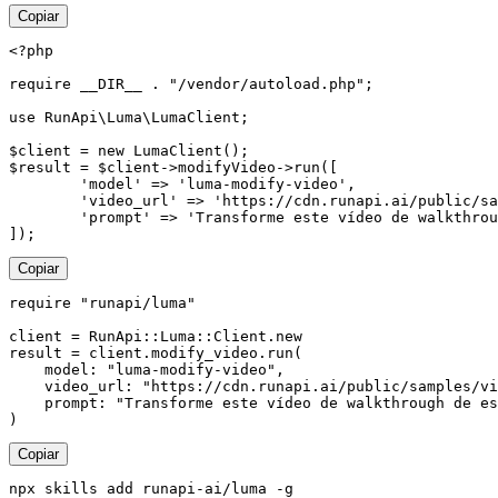
Copiar
<?php

require __DIR__ . "/vendor/autoload.php";

use RunApi\Luma\LumaClient;

$client = new LumaClient();

$result = $client->modifyVideo->run([

        'model' => 'luma-modify-video',

        'video_url' => 'https://cdn.runapi.ai/public/sa
        'prompt' => 'Transforme este vídeo de walkthrou
]);
Copiar
require "runapi/luma"

client = RunApi::Luma::Client.new

result = client.modify_video.run(

    model: "luma-modify-video",

    video_url: "https://cdn.runapi.ai/public/samples/vi
    prompt: "Transforme este vídeo de walkthrough de es
)
Copiar
npx skills add runapi-ai/luma -g