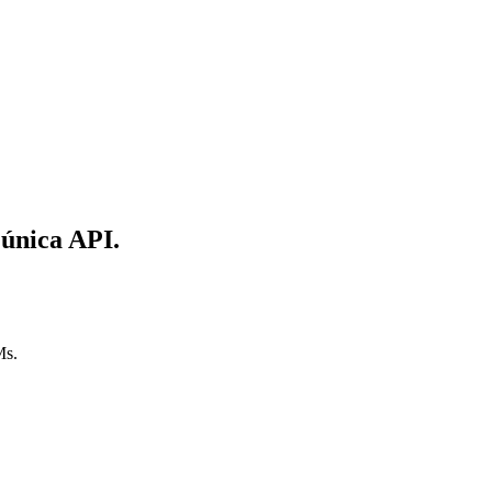
única API.
Ms.