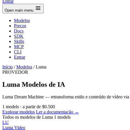
Entrar
Open main menu
Modelos
Preços
Docs
SDK
Skills
MCP
CLI
Entrar
Início
/
Modelos
/
Luma
PROVEDOR
Luma Modelos de IA
Luma Dream Machine — retransforma estilo e conteúdo de vídeo via
1
models
·
a partir de
$0.500
Explorar modelos
Ler a documentação →
Todos os modelos de Luma
1 models
LU
Luma
Video