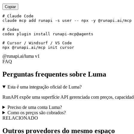
Copiar
# Claude Code

claude mcp add runapi -s user -- npx -y @runapi.ai/mcp

# Codex

codex plugin install runapi-mcp@agents

# Cursor / Windsurf / VS Code

npx @runapi.ai/mcp init cursor
@runapi.ai/luma
v1
FAQ
Perguntas frequentes sobre Luma
Esta é uma integração oficial de Luma?
RunAPI expõe uma superfície API gerenciada com preços, capacidade
Preciso de uma conta Luma?
Como os preços são cobrados?
RELACIONADO
Outros provedores do mesmo espaço