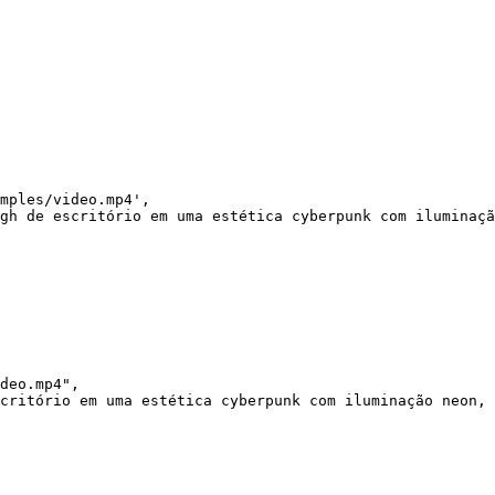
mples/video.mp4',

gh de escritório em uma estética cyberpunk com iluminaçã
deo.mp4",

critório em uma estética cyberpunk com iluminação neon, 