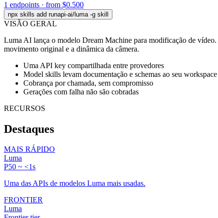
1 endpoints · from $0.500
npx skills add runapi-ai/luma -g
skill
VISÃO GERAL
Luma AI lança o modelo Dream Machine para modificação de vídeo. O 
movimento original e a dinâmica da câmera.
Uma API key compartilhada entre provedores
Model skills levam documentação e schemas ao seu workspace
Cobrança por chamada, sem compromisso
Gerações com falha não são cobradas
RECURSOS
Destaques
MAIS RÁPIDO
Luma
P50 ~ <1s
Uma das APIs de modelos Luma mais usadas.
FRONTIER
Luma
Frontier tier