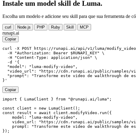
Instale um model skill de Luma.
Escolha um modelo e adicione seu skill para que sua ferramenta de c
curl
Node.js
PHP
Ruby
Skill
MCP
runapi.ai
Copiar
curl -X POST https://runapi.ai/api/v1/luma/modify_video
  -H "Authorization: Bearer $RUNAPI_KEY" \

  -H "Content-Type: application/json" \

  -d '{

  "model": "luma-modify-video",

  "video_url": "https://cdn.runapi.ai/public/samples/vi
  "prompt": "Transforme este vídeo de walkthrough de es
}'
Copiar
import { LumaClient } from "@runapi.ai/luma";

const client = new LumaClient();

const result = await client.modifyVideo.run({

    model: "luma-modify-video",

    video_url: "https://cdn.runapi.ai/public/samples/vi
    prompt: "Transforme este vídeo de walkthrough de es
});