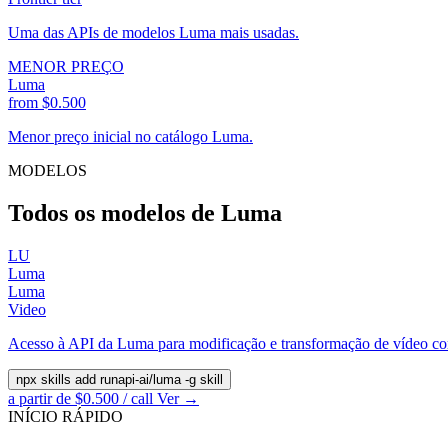
Uma das APIs de modelos Luma mais usadas.
MENOR PREÇO
Luma
from $0.500
Menor preço inicial no catálogo Luma.
MODELOS
Todos os modelos de Luma
LU
Luma
Luma
Video
Acesso à API da Luma para modificação e transformação de vídeo 
npx skills add runapi-ai/luma -g
skill
a partir de $0.500 / call
Ver →
INÍCIO RÁPIDO