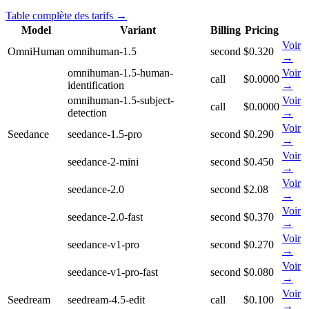
Table complète des tarifs →
Model
Variant
Billing
Pricing
Voir
OmniHuman
omnihuman-1.5
second
$0.320
→
omnihuman-1.5-human-
Voir
call
$0.0000
identification
→
omnihuman-1.5-subject-
Voir
call
$0.0000
detection
→
Voir
Seedance
seedance-1.5-pro
second
$0.290
→
Voir
seedance-2-mini
second
$0.450
→
Voir
seedance-2.0
second
$2.08
→
Voir
seedance-2.0-fast
second
$0.370
→
Voir
seedance-v1-pro
second
$0.270
→
Voir
seedance-v1-pro-fast
second
$0.080
→
Voir
Seedream
seedream-4.5-edit
call
$0.100
→