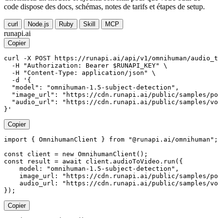
code dispose des docs, schémas, notes de tarifs et étapes de setup.
curl
Node.js
Ruby
Skill
MCP
runapi.ai
Copier
curl -X POST https://runapi.ai/api/v1/omnihuman/audio_t
  -H "Authorization: Bearer $RUNAPI_KEY" \

  -H "Content-Type: application/json" \

  -d '{

  "model": "omnihuman-1.5-subject-detection",

  "image_url": "https://cdn.runapi.ai/public/samples/po
  "audio_url": "https://cdn.runapi.ai/public/samples/vo
}'
Copier
import { OmnihumanClient } from "@runapi.ai/omnihuman";

const client = new OmnihumanClient();

const result = await client.audioToVideo.run({

    model: "omnihuman-1.5-subject-detection",

    image_url: "https://cdn.runapi.ai/public/samples/po
    audio_url: "https://cdn.runapi.ai/public/samples/vo
});
Copier