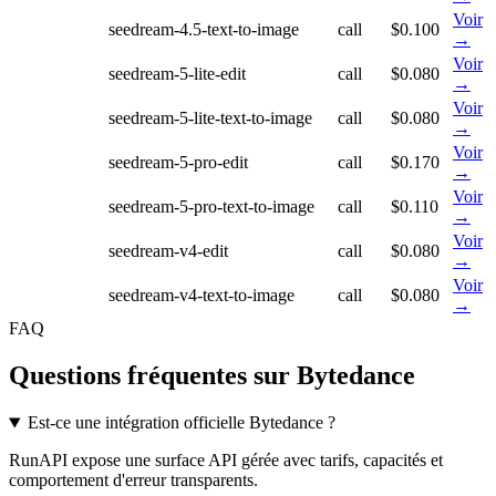
Voir
seedream-4.5-text-to-image
call
$0.100
→
Voir
seedream-5-lite-edit
call
$0.080
→
Voir
seedream-5-lite-text-to-image
call
$0.080
→
Voir
seedream-5-pro-edit
call
$0.170
→
Voir
seedream-5-pro-text-to-image
call
$0.110
→
Voir
seedream-v4-edit
call
$0.080
→
Voir
seedream-v4-text-to-image
call
$0.080
→
FAQ
Questions fréquentes sur Bytedance
Est-ce une intégration officielle Bytedance ?
RunAPI expose une surface API gérée avec tarifs, capacités et
comportement d'erreur transparents.