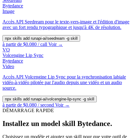
Seedream
Bytedance
Image
Accès API Seedream pour le texte-vers-image et l'édition d'image
avec un fort rendu typographique et jusqu'à 4K de résolution.
npx skills add runapi-ai/seedream -g
skill
à partir de $0.080 / call
Voir →
VO
Volcengine Lip Sync
Bytedance
Video
Accès API Volcengine Lip Sync pour la synchronisation labiale
vidéo-à-vidéo pilotée par l'audio depuis une vidéo et un audio
source.
npx skills add runapi-ai/volcengine-lip-sync -g
skill
à partir de $0.080 / second
Voir →
DÉMARRAGE RAPIDE
Installez un model skill Bytedance.
Choisissez un modèle et ajoutez son skill pour que votre outil de