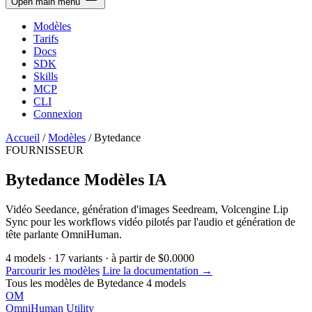
Open main menu
Modèles
Tarifs
Docs
SDK
Skills
MCP
CLI
Connexion
Accueil
/
Modèles
/
Bytedance
FOURNISSEUR
Bytedance Modèles IA
Vidéo Seedance, génération d'images Seedream, Volcengine Lip
Sync pour les workflows vidéo pilotés par l'audio et génération de
tête parlante OmniHuman.
4
models
·
17
variants
·
à partir de
$0.0000
Parcourir les modèles
Lire la documentation →
Tous les modèles de Bytedance
4 models
OM
OmniHuman
Utility