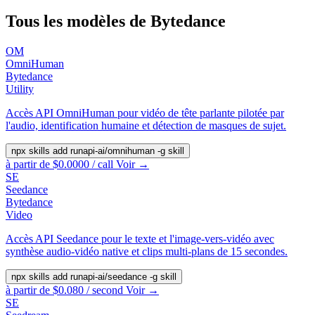
Tous les modèles de Bytedance
OM
OmniHuman
Bytedance
Utility
Accès API OmniHuman pour vidéo de tête parlante pilotée par
l'audio, identification humaine et détection de masques de sujet.
npx skills add runapi-ai/omnihuman -g
skill
à partir de $0.0000 / call
Voir →
SE
Seedance
Bytedance
Video
Accès API Seedance pour le texte et l'image-vers-vidéo avec
synthèse audio-vidéo native et clips multi-plans de 15 secondes.
npx skills add runapi-ai/seedance -g
skill
à partir de $0.080 / second
Voir →
SE