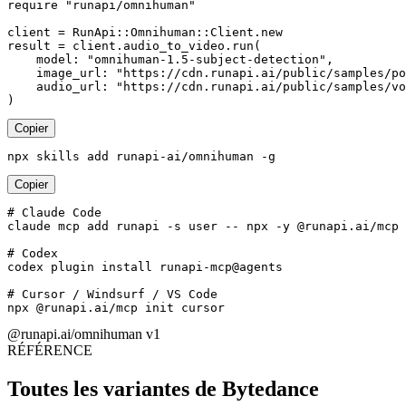
require "runapi/omnihuman"

client = RunApi::Omnihuman::Client.new

result = client.audio_to_video.run(

    model: "omnihuman-1.5-subject-detection",

    image_url: "https://cdn.runapi.ai/public/samples/po
    audio_url: "https://cdn.runapi.ai/public/samples/vo
)
Copier
npx skills add runapi-ai/omnihuman -g
Copier
# Claude Code

claude mcp add runapi -s user -- npx -y @runapi.ai/mcp

# Codex

codex plugin install runapi-mcp@agents

# Cursor / Windsurf / VS Code

npx @runapi.ai/mcp init cursor
@runapi.ai/omnihuman
v1
RÉFÉRENCE
Toutes les variantes de Bytedance