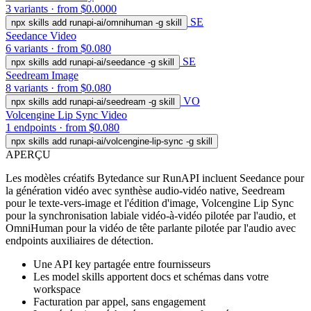
3 variants · from $0.0000
SE
npx skills add runapi-ai/omnihuman -g
skill
Seedance
Video
6 variants · from $0.080
SE
npx skills add runapi-ai/seedance -g
skill
Seedream
Image
8 variants · from $0.080
VO
npx skills add runapi-ai/seedream -g
skill
Volcengine Lip Sync
Video
1 endpoints · from $0.080
npx skills add runapi-ai/volcengine-lip-sync -g
skill
APERÇU
Les modèles créatifs Bytedance sur RunAPI incluent Seedance pour
la génération vidéo avec synthèse audio-vidéo native, Seedream
pour le texte-vers-image et l'édition d'image, Volcengine Lip Sync
pour la synchronisation labiale vidéo-à-vidéo pilotée par l'audio, et
OmniHuman pour la vidéo de tête parlante pilotée par l'audio avec
endpoints auxiliaires de détection.
Une API key partagée entre fournisseurs
Les model skills apportent docs et schémas dans votre
workspace
Facturation par appel, sans engagement