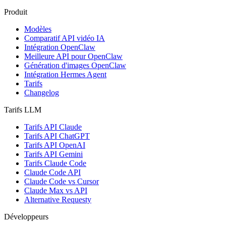
Produit
Modèles
Comparatif API vidéo IA
Intégration OpenClaw
Meilleure API pour OpenClaw
Génération d'images OpenClaw
Intégration Hermes Agent
Tarifs
Changelog
Tarifs LLM
Tarifs API Claude
Tarifs API ChatGPT
Tarifs API OpenAI
Tarifs API Gemini
Tarifs Claude Code
Claude Code API
Claude Code vs Cursor
Claude Max vs API
Alternative Requesty
Développeurs