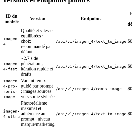
Versions et endpoints publics
ID du
Version
Endpoints
modèle
dé
Qualité et vitesse
équilibrées ;
imagen-
choix
$0
/api/v1/imagen_4/text_to_image
4
recommandé par
défaut
~2,7 s de
génération ;
imagen-
$0
/api/v1/imagen_4/text_to_image
itération rapide et
4-fast
drafts
Variant remix
imagen-
guidé par prompt
4-pro-
$0
/api/v1/imagen_4/remix_image
; images sources
remix-
vers sortie stylisée
image
Photoréalisme
maximal et
imagen-
adhérence au
$0
/api/v1/imagen_4/text_to_image
4-ultra
prompt ; niveau
marque/marketing