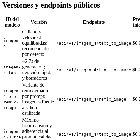
Versiones y endpoints públicos
ID del
Pre
Versión
Endpoints
modelo
ini
Calidad y
velocidad
imagen-
equilibradas;
$0.
/api/v1/imagen_4/text_to_image
4
recomendado
por defecto
~2,7s de
generación;
imagen-
$0.
/api/v1/imagen_4/text_to_image
iteración rápida
4-fast
y borradores
Variante de
remix guiado
imagen-
por prompt;
4-pro-
$0.
/api/v1/imagen_4/remix_image
imágenes fuente
remix-
a salida
image
estilizada
Máximo
fotorrealismo y
adherencia al
imagen-
$0.
/api/v1/imagen_4/text_to_image
prompt; calidad
4-ultra