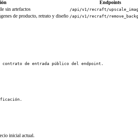
ión
Endpoints
e sin artefactos
/api/v1/recraft/upscale_ima
genes de producto, retrato y diseño
/api/v1/recraft/remove_back
 contrato de entrada público del endpoint.
ficación.
cio inicial actual.