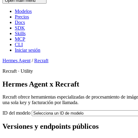
Open main menu
Modelos
Precios
Docs
SDK
Skills
MCP
CLI
Iniciar sesión
Hermes Agent
/
Recraft
Recraft · Utility
Hermes Agent x Recraft
Recraft ofrece herramientas especializadas de procesamiento de imáge
una sola key y facturación por llamada.
ID del modelo
Versiones y endpoints públicos