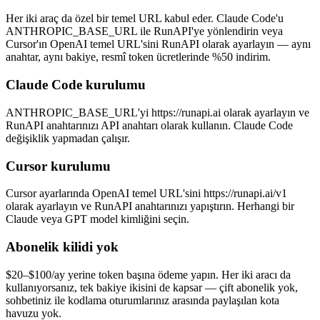
Her iki araç da özel bir temel URL kabul eder. Claude Code'u
ANTHROPIC_BASE_URL ile RunAPI'ye yönlendirin veya
Cursor'ın OpenAI temel URL'sini RunAPI olarak ayarlayın — aynı
anahtar, aynı bakiye, resmî token ücretlerinde %50 indirim.
Claude Code kurulumu
ANTHROPIC_BASE_URL'yi https://runapi.ai olarak ayarlayın ve
RunAPI anahtarınızı API anahtarı olarak kullanın. Claude Code
değişiklik yapmadan çalışır.
Cursor kurulumu
Cursor ayarlarında OpenAI temel URL'sini https://runapi.ai/v1
olarak ayarlayın ve RunAPI anahtarınızı yapıştırın. Herhangi bir
Claude veya GPT model kimliğini seçin.
Abonelik kilidi yok
$20–$100/ay yerine token başına ödeme yapın. Her iki aracı da
kullanıyorsanız, tek bakiye ikisini de kapsar — çift abonelik yok,
sohbetiniz ile kodlama oturumlarınız arasında paylaşılan kota
havuzu yok.