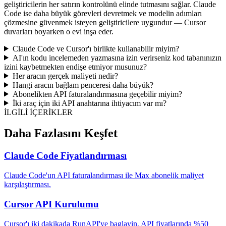
geliştiricilerin her satırın kontrolünü elinde tutmasını sağlar. Claude
Code ise daha büyük görevleri devretmek ve modelin adımları
çözmesine güvenmek isteyen geliştiricilere uygundur — Cursor
duvarları boyarken o evi inşa eder.
Claude Code ve Cursor'ı birlikte kullanabilir miyim?
AI'ın kodu incelemeden yazmasına izin verirseniz kod tabanınızın
izini kaybetmekten endişe etmiyor musunuz?
Her aracın gerçek maliyeti nedir?
Hangi aracın bağlam penceresi daha büyük?
Abonelikten API faturalandırmasına geçebilir miyim?
İki araç için iki API anahtarına ihtiyacım var mı?
İLGİLİ İÇERİKLER
Daha Fazlasını Keşfet
Claude Code Fiyatlandırması
Claude Code'un API faturalandırması ile Max abonelik maliyet
karşılaştırması.
Cursor API Kurulumu
Cursor'ı iki dakikada RunAPI'ye baglayin, API fiyatlarında %50