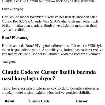
Claude, GPT ve Gemini bulunur — istek başına değiştirilebilir.
Ortak ihtiyaç
Her ikisi de model token'ları tüketir ve her ikisi de abonelik satar.
Cursor Pro $20/ay; Claude Max $100/aydır. Gizli maliyetler hızla
birikir — arka plan ajanları, BugBot ve düşünme modunun tümü
ayrıca ücretlidir.
RunAPI avantajı
Her iki aracı da RunAPI'ye yönlendirerek resmî ücretlerin %50'siyle
token başına ödeme yapın. Abonelik yok, koltuk başına ücret yok ve
yan tarafta claude.ai sohbet kullanırken kodlama kotanız tükenmez.
Yan yana
Claude Code ve Cursor özellik bazında
nasıl karşılaştırılıyor?
Tablo, her aracı geliştiricilerin en çok sorduğu boyutlara göre eşler:
arayüz, model erişimi, bağlam yönetimi ve genişletilebilirlik.
Boyut
Claude Code
Cursor