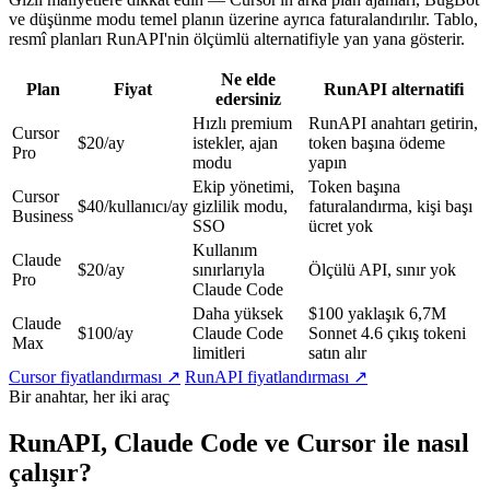
ve düşünme modu temel planın üzerine ayrıca faturalandırılır. Tablo,
resmî planları RunAPI'nin ölçümlü alternatifiyle yan yana gösterir.
Ne elde
Plan
Fiyat
RunAPI alternatifi
edersiniz
Hızlı premium
RunAPI anahtarı getirin,
Cursor
$20/ay
istekler, ajan
token başına ödeme
Pro
modu
yapın
Ekip yönetimi,
Token başına
Cursor
$40/kullanıcı/ay
gizlilik modu,
faturalandırma, kişi başı
Business
SSO
ücret yok
Kullanım
Claude
$20/ay
sınırlarıyla
Ölçülü API, sınır yok
Pro
Claude Code
Daha yüksek
$100 yaklaşık 6,7M
Claude
$100/ay
Claude Code
Sonnet 4.6 çıkış tokeni
Max
limitleri
satın alır
Cursor fiyatlandırması ↗
RunAPI fiyatlandırması ↗
Bir anahtar, her iki araç
RunAPI, Claude Code ve Cursor ile nasıl
çalışır?