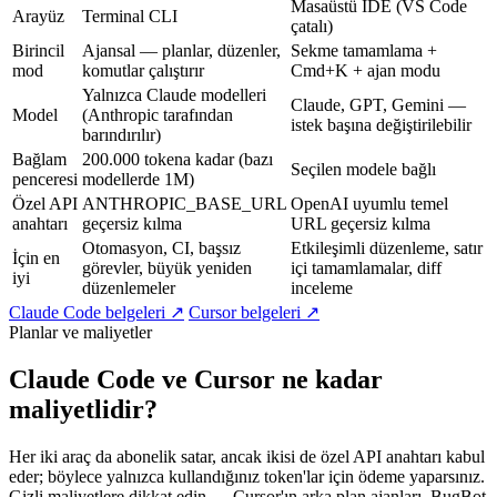
Masaüstü IDE (VS Code
Arayüz
Terminal CLI
çatalı)
Birincil
Ajansal — planlar, düzenler,
Sekme tamamlama +
mod
komutlar çalıştırır
Cmd+K + ajan modu
Yalnızca Claude modelleri
Claude, GPT, Gemini —
Model
(Anthropic tarafından
istek başına değiştirilebilir
barındırılır)
Bağlam
200.000 tokena kadar (bazı
Seçilen modele bağlı
penceresi
modellerde 1M)
Özel API
ANTHROPIC_BASE_URL
OpenAI uyumlu temel
anahtarı
geçersiz kılma
URL geçersiz kılma
Otomasyon, CI, başsız
Etkileşimli düzenleme, satır
İçin en
görevler, büyük yeniden
içi tamamlamalar, diff
iyi
düzenlemeler
inceleme
Claude Code belgeleri ↗
Cursor belgeleri ↗
Planlar ve maliyetler
Claude Code ve Cursor ne kadar
maliyetlidir?
Her iki araç da abonelik satar, ancak ikisi de özel API anahtarı kabul
eder; böylece yalnızca kullandığınız token'lar için ödeme yaparsınız.
Gizli maliyetlere dikkat edin — Cursor'ın arka plan ajanları, BugBot