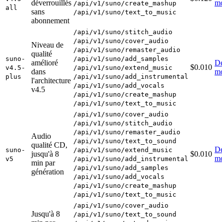
déverrouillés
m
/api/v1/suno/create_mashup
all
sans
/api/v1/suno/text_to_music
abonnement
/api/v1/suno/stitch_audio
/api/v1/suno/cover_audio
Niveau de
/api/v1/suno/remaster_audio
qualité
suno-
/api/v1/suno/add_samples
amélioré
Dé
$0.010
v4.5-
/api/v1/suno/extend_music
dans
m
plus
/api/v1/suno/add_instrumental
l'architecture
/api/v1/suno/add_vocals
v4.5
/api/v1/suno/create_mashup
/api/v1/suno/text_to_music
/api/v1/suno/cover_audio
/api/v1/suno/stitch_audio
/api/v1/suno/remaster_audio
Audio
/api/v1/suno/text_to_sound
qualité CD,
Dé
suno-
/api/v1/suno/extend_music
jusqu'à 8
$0.010
m
v5
/api/v1/suno/add_instrumental
min par
/api/v1/suno/add_samples
génération
/api/v1/suno/add_vocals
/api/v1/suno/create_mashup
/api/v1/suno/text_to_music
/api/v1/suno/cover_audio
Jusqu'à 8
/api/v1/suno/text_to_sound