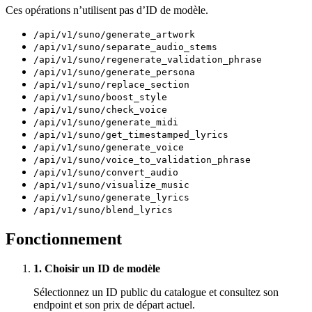
Ces opérations n’utilisent pas d’ID de modèle.
/api/v1/suno/generate_artwork
/api/v1/suno/separate_audio_stems
/api/v1/suno/regenerate_validation_phrase
/api/v1/suno/generate_persona
/api/v1/suno/replace_section
/api/v1/suno/boost_style
/api/v1/suno/check_voice
/api/v1/suno/generate_midi
/api/v1/suno/get_timestamped_lyrics
/api/v1/suno/generate_voice
/api/v1/suno/voice_to_validation_phrase
/api/v1/suno/convert_audio
/api/v1/suno/visualize_music
/api/v1/suno/generate_lyrics
/api/v1/suno/blend_lyrics
Fonctionnement
1. Choisir un ID de modèle
Sélectionnez un ID public du catalogue et consultez son
endpoint et son prix de départ actuel.