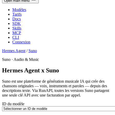
Open main menu
Modèles
Tarifs
Docs
SDK
Skills
MCP
CLI
Connexion
Hermes Agent
/
Suno
Suno · Audio & Music
Hermes Agent x Suno
Suno est une plateforme de génération musicale IA qui crée des
chansons originales — voix, instruments et paroles — depuis des
descriptions texte. Via RunAPI, toutes les versions Suno partagent
une seule clé API avec une facturation par appel.
ID du modèle