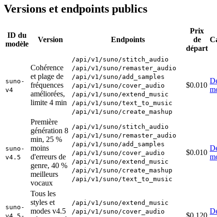
Versions et endpoints publics
Prix
ID du
Version
Endpoints
de
C
modèle
départ
/api/v1/suno/stitch_audio
Cohérence
/api/v1/suno/remaster_audio
et plage de
/api/v1/suno/add_samples
Dé
suno-
fréquences
$0.010
/api/v1/suno/cover_audio
m
v4
améliorées,
/api/v1/suno/extend_music
limite 4 min
/api/v1/suno/text_to_music
/api/v1/suno/create_mashup
Première
/api/v1/suno/stitch_audio
génération 8
/api/v1/suno/remaster_audio
min, 25 %
/api/v1/suno/add_samples
moins
Dé
suno-
$0.010
/api/v1/suno/cover_audio
d'erreurs de
m
v4.5
/api/v1/suno/extend_music
genre, 40 %
/api/v1/suno/create_mashup
meilleurs
/api/v1/suno/text_to_music
vocaux
Tous les
styles et
/api/v1/suno/extend_music
suno-
modes v4.5
Dé
/api/v1/suno/cover_audio
$0.120
v4.5-