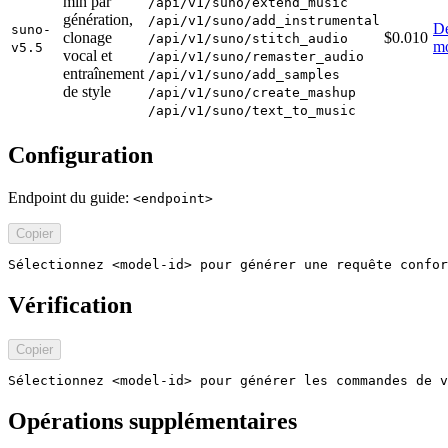
min par
/api/v1/suno/extend_music
génération,
/api/v1/suno/add_instrumental
Dé
suno-
clonage
$0.010
/api/v1/suno/stitch_audio
m
v5.5
vocal et
/api/v1/suno/remaster_audio
entraînement
/api/v1/suno/add_samples
de style
/api/v1/suno/create_mashup
/api/v1/suno/text_to_music
Configuration
Endpoint du guide:
<endpoint>
Copier
Sélectionnez <model-id> pour générer une requête confor
Vérification
Copier
Sélectionnez <model-id> pour générer les commandes de v
Opérations supplémentaires