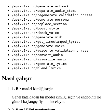
/api/v1/suno/generate_artwork
/api/v1/suno/separate_audio_stems
/api/v1/suno/regenerate_validation_phrase
/api/v1/suno/generate_persona
/api/v1/suno/replace_section
/api/v1/suno/boost_style
/api/v1/suno/check_voice
/api/v1/suno/generate_midi
/api/v1/suno/get_timestamped_lyrics
/api/v1/suno/generate_voice
/api/v1/suno/voice_to_validation_phrase
/api/v1/suno/convert_audio
/api/v1/suno/visualize_music
/api/v1/suno/generate_lyrics
/api/v1/suno/blend_lyrics
Nasıl çalışır
1. Bir model kimliği seçin
Genel katalogdan bir model kimliği seçin ve endpoint'i ile
güncel başlangıç fiyatını inceleyin.
2. RunAPI'yi yapılandırın