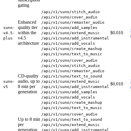
gating
/api/v1/suno/stitch_audio
/api/v1/suno/cover_audio
Enhanced
/api/v1/suno/remaster_audio
quality tier
suno-
/api/v1/suno/add_samples
within the
$0.010
v4.5-
/api/v1/suno/extend_music
v4.5
plus
/api/v1/suno/add_instrumental
architecture
/api/v1/suno/add_vocals
/api/v1/suno/create_mashup
/api/v1/suno/text_to_music
/api/v1/suno/cover_audio
/api/v1/suno/stitch_audio
/api/v1/suno/remaster_audio
CD-quality
/api/v1/suno/text_to_sound
audio, up to
suno-
/api/v1/suno/extend_music
$0.010
8 min per
v5
/api/v1/suno/add_instrumental
generation
/api/v1/suno/add_samples
/api/v1/suno/add_vocals
/api/v1/suno/create_mashup
/api/v1/suno/text_to_music
/api/v1/suno/cover_audio
Up to 8 min
/api/v1/suno/text_to_sound
per
/api/v1/suno/extend_music
generation,
/api/v1/suno/add_instrumental