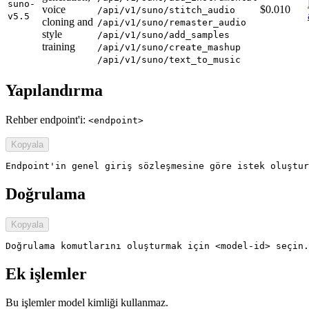
suno-
voice
$0.010
/api/v1/suno/stitch_audio
v5.5
cloning and
/api/v1/suno/remaster_audio
style
/api/v1/suno/add_samples
training
/api/v1/suno/create_mashup
/api/v1/suno/text_to_music
Yapılandırma
Rehber endpoint'i:
<endpoint>
Kopyala
Endpoint'in genel giriş sözleşmesine göre istek oluştur
Doğrulama
Kopyala
Doğrulama komutlarını oluşturmak için <model-id> seçin.
Ek işlemler
Bu işlemler model kimliği kullanmaz.