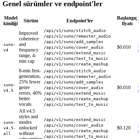
Genel sürümler ve endpoint'ler
Model
Başlangıç
Sürüm
Endpoint'ler
kimliği
fiyatı
/api/v1/suno/stitch_audio
Improved
/api/v1/suno/remaster_audio
coherence
/api/v1/suno/add_samples
and
suno-
$0.010
/api/v1/suno/cover_audio
frequency
v4
/api/v1/suno/extend_music
range, 4-
/api/v1/suno/text_to_music
min cap
/api/v1/suno/create_mashup
8-min first-
/api/v1/suno/stitch_audio
generation,
/api/v1/suno/remaster_audio
25% fewer
/api/v1/suno/add_samples
suno-
genre
$0.010
/api/v1/suno/cover_audio
v4.5
errors, 40%
/api/v1/suno/extend_music
better
/api/v1/suno/create_mashup
vocals
/api/v1/suno/text_to_music
All v4.5
styles and
/api/v1/suno/extend_music
modes
suno-
/api/v1/suno/cover_audio
unlocked
$0.120
v4.5-
/api/v1/suno/create_mashup
without
all
/api/v1/suno/text_to_music
subscription