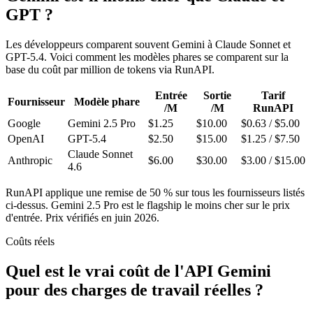
GPT ?
Les développeurs comparent souvent Gemini à Claude Sonnet et
GPT-5.4. Voici comment les modèles phares se comparent sur la
base du coût par million de tokens via RunAPI.
Entrée
Sortie
Tarif
Fournisseur
Modèle phare
/M
/M
RunAPI
Google
Gemini 2.5 Pro
$1.25
$10.00
$0.63 / $5.00
OpenAI
GPT-5.4
$2.50
$15.00
$1.25 / $7.50
Claude Sonnet
Anthropic
$6.00
$30.00
$3.00 / $15.00
4.6
RunAPI applique une remise de 50 % sur tous les fournisseurs listés
ci-dessus. Gemini 2.5 Pro est le flagship le moins cher sur le prix
d'entrée. Prix vérifiés en juin 2026.
Coûts réels
Quel est le vrai coût de l'API Gemini
pour des charges de travail réelles ?