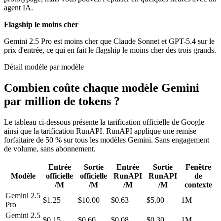
agent IA.
Flagship le moins cher
Gemini 2.5 Pro est moins cher que Claude Sonnet et GPT-5.4 sur le
prix d'entrée, ce qui en fait le flagship le moins cher des trois grands.
Détail modèle par modèle
Combien coûte chaque modèle Gemini
par million de tokens ?
Le tableau ci-dessous présente la tarification officielle de Google
ainsi que la tarification RunAPI. RunAPI applique une remise
forfaitaire de 50 % sur tous les modèles Gemini. Sans engagement
de volume, sans abonnement.
Entrée
Sortie
Entrée
Sortie
Fenêtre
Modèle
officielle
officielle
RunAPI
RunAPI
de
/M
/M
/M
/M
contexte
Gemini 2.5
$1.25
$10.00
$0.63
$5.00
1M
Pro
Gemini 2.5
$0.15
$0.60
$0.08
$0.30
1M