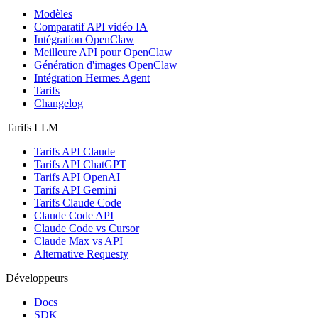
Modèles
Comparatif API vidéo IA
Intégration OpenClaw
Meilleure API pour OpenClaw
Génération d'images OpenClaw
Intégration Hermes Agent
Tarifs
Changelog
Tarifs LLM
Tarifs API Claude
Tarifs API ChatGPT
Tarifs API OpenAI
Tarifs API Gemini
Tarifs Claude Code
Claude Code API
Claude Code vs Cursor
Claude Max vs API
Alternative Requesty
Développeurs
Docs
SDK