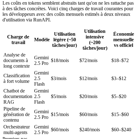
Les coûts en tokens semblent abstraits tant qu'on ne les rattache pas
à des tâches concrètes. Voici cinq charges de travail courantes pour
les développeurs avec des coûts mensuels estimés à deux niveaux
d'utilisation via RunAPI.
Utilisation
Utilisation
Économie
Charge de
intensive
Modèle
légère (~50
mensuelle
travail
(~200
tâches/jour)
vs officiel
tâches/jour)
Analyse de
Gemini
documents à
$18/mois
$72/mois
$18–$72
2.5 Pro
long contexte
Gemini
Classification
2.5
$3/mois
$12/mois
$3–$12
à fort volume
Flash
Chatbot de
Gemini
documentation
2.5
$5/mois
$20/mois
$5–$20
RAG
Flash
Pipeline de
Gemini
génération de
$15/mois
$60/mois
$15–$60
2.5 Pro
contenu
Orchestrateur
Gemini
$60/mois
$240/mois
$60–$240
multi-agents
2.5 Pro
Premiers pas