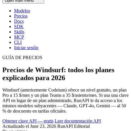
Open main menu
Modelos
Precios
Docs
SDK
Skills
MCP
CLI
Iniciar sesión
GUÍA DE PRECIOS
Precios de Windsurf: todos los planes
explicados para 2026
Windsurf (anteriormente Codeium) ofrece un nivel gratuito, un plan
Pro a 15 $/mes y un plan Teams a 35 $/asiento/mes. Si usa una clave
API en lugar de un plan administrado, RunAPI le da acceso a los
mismos modelos subyacentes — Claude, GPT-4o, Gemini — al 50
% de descuento en tarifas oficiales.
Obtener clave API — gratis
Leer documentación API
Actualizado el June 23, 2026
RunAPI Editorial