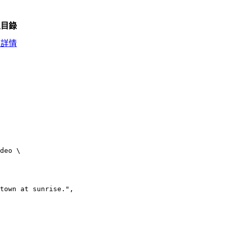
型目錄
型詳情
deo \

town at sunrise.",
