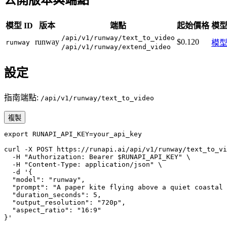
模型 ID
版本
端點
起始價格
模
/api/v1/runway/text_to_video
runway
$0.120
runway
模
/api/v1/runway/extend_video
設定
指南端點:
/api/v1/runway/text_to_video
複製
export RUNAPI_API_KEY=your_api_key

curl -X POST https://runapi.ai/api/v1/runway/text_to_vi
  -H "Authorization: Bearer $RUNAPI_API_KEY" \

  -H "Content-Type: application/json" \

  -d '{

  "model": "runway",

  "prompt": "A paper kite flying above a quiet coastal 
  "duration_seconds": 5,

  "output_resolution": "720p",

  "aspect_ratio": "16:9"

}'