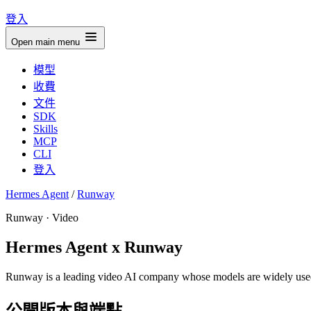
登入
Open main menu
模型
收費
文件
SDK
Skills
MCP
CLI
登入
Hermes Agent
/
Runway
Runway · Video
Hermes Agent x Runway
Runway is a leading video AI company whose models are widely used 
公開版本與端點