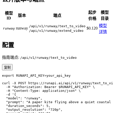
起步
模型
模型
版本
端点
ID
价格
目录
模型
/api/v1/runway/text_to_video
runway
$0.120
runway
/api/v1/runway/extend_video
详情
配置
指南端点:
/api/v1/runway/text_to_video
复制
export RUNAPI_API_KEY=your_api_key

curl -X POST https://runapi.ai/api/v1/runway/text_to_vi
  -H "Authorization: Bearer $RUNAPI_API_KEY" \

  -H "Content-Type: application/json" \

  -d '{

  "model": "runway",

  "prompt": "A paper kite flying above a quiet coastal 
  "duration_seconds": 5,

  "output_resolution": "720p",
