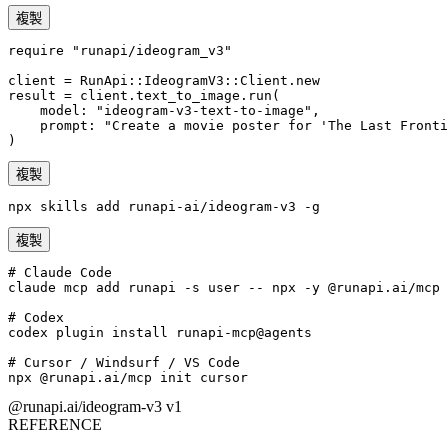
複製
require "runapi/ideogram_v3"

client = RunApi::IdeogramV3::Client.new

result = client.text_to_image.run(

    model: "ideogram-v3-text-to-image",

    prompt: "Create a movie poster for 'The Last Fronti
)
複製
npx skills add runapi-ai/ideogram-v3 -g
複製
# Claude Code

claude mcp add runapi -s user -- npx -y @runapi.ai/mcp

# Codex

codex plugin install runapi-mcp@agents

# Cursor / Windsurf / VS Code

npx @runapi.ai/mcp init cursor
@runapi.ai/ideogram-v3
v1
REFERENCE