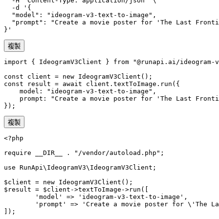
  -H "Content-Type: application/json" \

  -d '{

  "model": "ideogram-v3-text-to-image",

  "prompt": "Create a movie poster for 'The Last Fronti
}'
複製
import { IdeogramV3Client } from "@runapi.ai/ideogram-v
const client = new IdeogramV3Client();

const result = await client.textToImage.run({

    model: "ideogram-v3-text-to-image",

    prompt: "Create a movie poster for 'The Last Fronti
});
複製
<?php

require __DIR__ . "/vendor/autoload.php";

use RunApi\IdeogramV3\IdeogramV3Client;

$client = new IdeogramV3Client();

$result = $client->textToImage->run([

        'model' => 'ideogram-v3-text-to-image',

        'prompt' => 'Create a movie poster for \'The La
]);