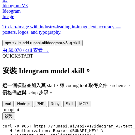
ID
Ideogram V3
Ideogram
Image
Text-to-image with industry-leading in-image text accuracy —
posters, logos, and typography.
npx skills add runapi-ai/ideogram-v3 -g
skill
由 $0.070 / call
查看 →
QUICKSTART
安裝 Ideogram model skill。
選一個模型並加入其 skill，讓 coding tool 取得文件、schema、
價格備註與 setup 步驟。
curl
Node.js
PHP
Ruby
Skill
MCP
runapi.ai
複製
curl -X POST https://runapi.ai/api/v1/ideogram_v3/text_
  -H "Authorization: Bearer $RUNAPI_KEY" \
