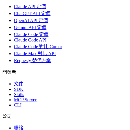
Claude API 定價
ChatGPT API 定價
OpenAI API 定價
Gemini API 定價
Claude Code 定價
Claude Code API
Claude Code 對比 Cursor
Claude Max 對比 API
Requesty 替代方案
開發者
文件
SDK
Skills
MCP Server
CLI
公司
聯絡