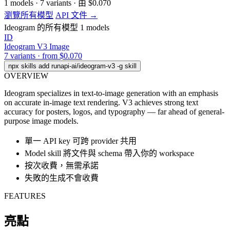
1
models
·
7
variants
·
由
$0.070
瀏覽所有模型
API 文件 →
Ideogram 的所有模型
1 models
ID
Ideogram V3
Image
7 variants · from $0.070
npx skills add runapi-ai/ideogram-v3 -g
skill
OVERVIEW
Ideogram specializes in text-to-image generation with an emphasis
on accurate in-image text rendering. V3 achieves strong text
accuracy for posters, logos, and typography — far ahead of general-
purpose image models.
單一 API key 可跨 provider 共用
Model skill 將文件與 schema 帶入你的 workspace
按次收費，無需承諾
失敗的生成不會收費
FEATURES
亮點