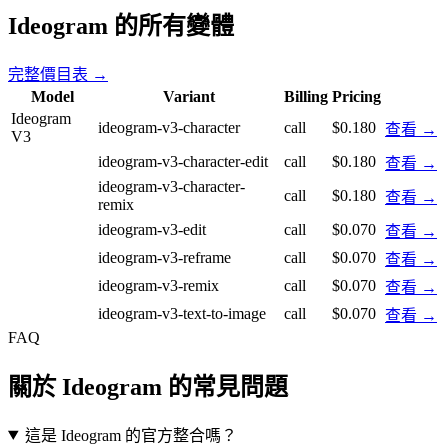
Ideogram 的所有變體
完整價目表 →
Model
Variant
Billing
Pricing
Ideogram
ideogram-v3-character
call
$0.180
查看 →
V3
ideogram-v3-character-edit
call
$0.180
查看 →
ideogram-v3-character-
call
$0.180
查看 →
remix
ideogram-v3-edit
call
$0.070
查看 →
ideogram-v3-reframe
call
$0.070
查看 →
ideogram-v3-remix
call
$0.070
查看 →
ideogram-v3-text-to-image
call
$0.070
查看 →
FAQ
關於 Ideogram 的常見問題
這是 Ideogram 的官方整合嗎？