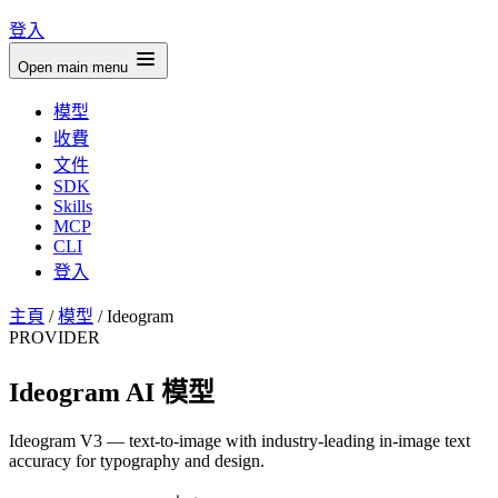
登入
Open main menu
模型
收費
文件
SDK
Skills
MCP
CLI
登入
主頁
/
模型
/
Ideogram
PROVIDER
Ideogram AI 模型
Ideogram V3 — text-to-image with industry-leading in-image text
accuracy for typography and design.