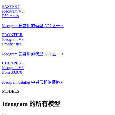
FASTEST
Ideogram V3
P50 ~ <1s
Ideogram 最常用的模型 API 之一。
FRONTIER
Ideogram V3
Frontier tier
Ideogram 最常用的模型 API 之一。
CHEAPEST
Ideogram V3
from $0.070
Ideogram catalog 中最低起始價格。
MODELS
Ideogram 的所有模型